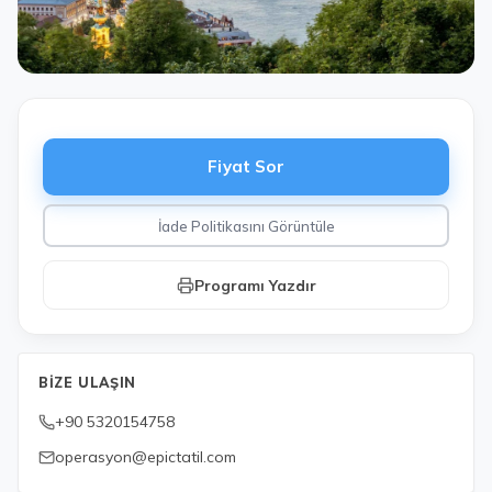
Fiyat Sor
İade Politikasını Görüntüle
Programı Yazdır
BIZE ULAŞIN
+90 5320154758
operasyon@epictatil.com