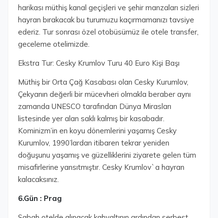
harikası müthiş kanal geçişleri ve şehir manzaları sizleri
hayran bırakacak bu turumuzu kaçırmamanızı tavsiye
ederiz. Tur sonrası özel otobüsümüz ile otele transfer,
geceleme otelimizde.
Ekstra Tur: Cesky Krumlov Turu 40 Euro Kişi Başı
Müthiş bir Orta Çağ Kasabası olan Cesky Kurumlov,
Çekyanın değerli bir mücevheri olmakla beraber aynı
zamanda UNESCO tarafından Dünya Mirasları
listesinde yer alan saklı kalmış bir kasabadır.
Kominizm’in en koyu dönemlerini yaşamış Cesky
Kurumlov, 1990’lardan itibaren tekrar yeniden
doğuşunu yaşamış ve güzelliklerini ziyarete gelen tüm
misafirlerine yansıtmıştır. Cesky Krumlov`a hayran
kalacaksınız.
6.Gün : Prag
Sabah otelde alınacak kahvaltının ardından serbest