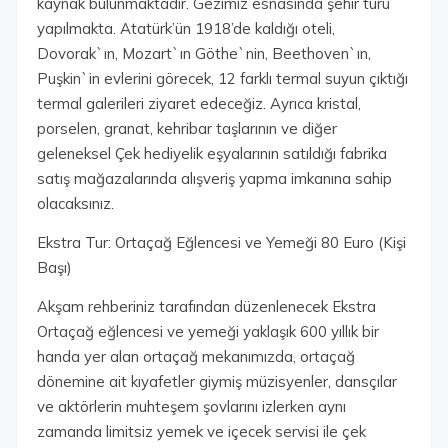
kaynak bulunmaktadır. Gezimiz esnasında şehir turu
yapılmakta. Atatürk’ün 1918’de kaldığı oteli,
Dovorak`ın, Mozart`ın Göthe`nin, Beethoven`ın,
Puşkin`in evlerini görecek, 12 farklı termal suyun çıktığı
termal galerileri ziyaret edeceğiz. Ayrıca kristal,
porselen, granat, kehribar taşlarının ve diğer
geleneksel Çek hediyelik eşyalarının satıldığı fabrika
satış mağazalarında alışveriş yapma imkanına sahip
olacaksınız.
Ekstra Tur: Ortaçağ Eğlencesi ve Yemeği 80 Euro (Kişi
Başı)
Akşam rehberiniz tarafından düzenlenecek Ekstra
Ortaçağ eğlencesi ve yemeği yaklaşık 600 yıllık bir
handa yer alan ortaçağ mekanımızda, ortaçağ
dönemine ait kıyafetler giymiş müzisyenler, dansçılar
ve aktörlerin muhteşem şovlarını izlerken aynı
zamanda limitsiz yemek ve içecek servisi ile çek