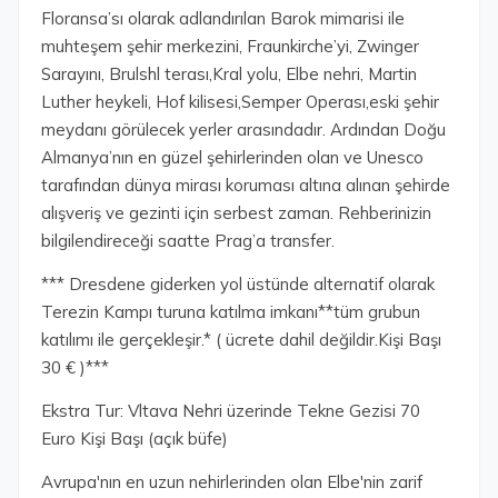
Floransa’sı olarak adlandırılan Barok mimarisi ile
muhteşem şehir merkezini, Fraunkirche’yi, Zwinger
Sarayını, Brulshl terası,Kral yolu, Elbe nehri, Martin
Luther heykeli, Hof kilisesi,Semper Operası,eski şehir
meydanı görülecek yerler arasındadır. Ardından Doğu
Almanya’nın en güzel şehirlerinden olan ve Unesco
tarafından dünya mirası koruması altına alınan şehirde
alışveriş ve gezinti için serbest zaman. Rehberinizin
bilgilendireceği saatte Prag’a transfer.
*** Dresdene giderken yol üstünde alternatif olarak
Terezin Kampı turuna katılma imkanı**tüm grubun
katılımı ile gerçekleşir.* ( ücrete dahil değildir.Kişi Başı
30 € )***
Ekstra Tur: Vltava Nehri üzerinde Tekne Gezisi 70
Euro Kişi Başı (açık büfe)
Avrupa'nın en uzun nehirlerinden olan Elbe'nin zarif