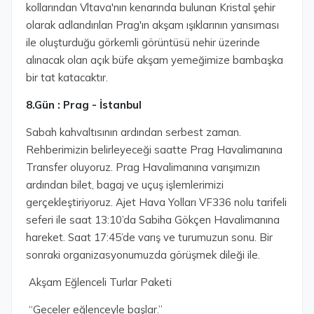
kollarından Vltava'nın kenarında bulunan Kristal şehir
olarak adlandırılan Prag'ın akşam ışıklarının yansıması
ile oluşturduğu görkemli görüntüsü nehir üzerinde
alınacak olan açık büfe akşam yemeğimize bambaşka
bir tat katacaktır.
8.Gün : Prag - İstanbul
Sabah kahvaltısının ardından serbest zaman.
Rehberimizin belirleyeceği saatte Prag Havalimanına
Transfer oluyoruz. Prag Havalimanına varışımızın
ardından bilet, bagaj ve uçuş işlemlerimizi
gerçekleştiriyoruz. Ajet Hava Yolları VF336 nolu tarifeli
seferi ile saat 13:10’da Sabiha Gökçen Havalimanına
hareket. Saat 17:45’de varış ve turumuzun sonu. Bir
sonraki organizasyonumuzda görüşmek dileği ile.
Akşam Eğlenceli Turlar Paketi
“Geceler eğlenceyle başlar.”