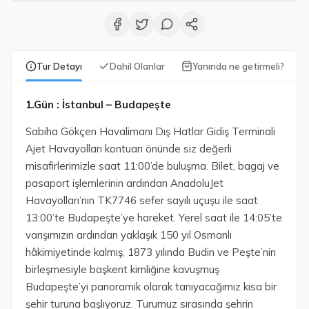
Tur Detayı
Dahil Olanlar
Yanında ne getirmeli?
1.Gün : İstanbul – Budapeşte
Sabiha Gökçen Havalimanı Dış Hatlar Gidiş Terminali
Ajet Havayolları kontuarı önünde siz değerli
misafirlerimizle saat 11:00’de buluşma. Bilet, bagaj ve
pasaport işlemlerinin ardından AnadoluJet
Havayolları’nın TK7746 sefer sayılı uçuşu ile saat
13:00’te Budapeşte’ye hareket. Yerel saat ile 14:05’te
varışımızın ardından yaklaşık 150 yıl Osmanlı
hâkimiyetinde kalmış, 1873 yılında Budin ve Peşte’nin
birleşmesiyle başkent kimliğine kavuşmuş
Budapeşte’yi panoramik olarak tanıyacağımız kısa bir
şehir turuna başlıyoruz. Turumuz sırasında şehrin