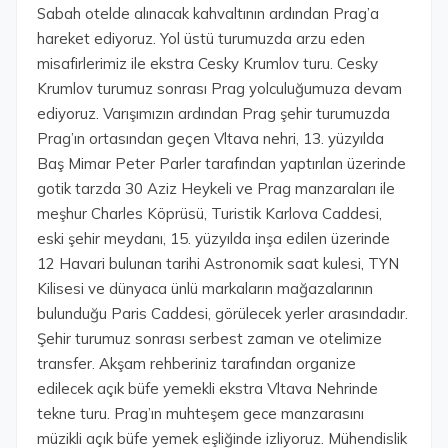
Sabah otelde alınacak kahvaltının ardından Prag’a
hareket ediyoruz. Yol üstü turumuzda arzu eden
misafirlerimiz ile ekstra Cesky Krumlov turu. Cesky
Krumlov turumuz sonrası Prag yolculuğumuza devam
ediyoruz. Varışımızın ardından Prag şehir turumuzda
Prag’ın ortasından geçen Vltava nehri, 13. yüzyılda
Baş Mimar Peter Parler tarafından yaptırılan üzerinde
gotik tarzda 30 Aziz Heykeli ve Prag manzaraları ile
meşhur Charles Köprüsü, Turistik Karlova Caddesi,
eski şehir meydanı, 15. yüzyılda inşa edilen üzerinde
12 Havari bulunan tarihi Astronomik saat kulesi, TYN
Kilisesi ve dünyaca ünlü markaların mağazalarının
bulunduğu Paris Caddesi, görülecek yerler arasındadır.
Şehir turumuz sonrası serbest zaman ve otelimize
transfer. Akşam rehberiniz tarafından organize
edilecek açık büfe yemekli ekstra Vltava Nehrinde
tekne turu. Prag’ın muhteşem gece manzarasını
müzikli açık büfe yemek eşliğinde izliyoruz. Mühendislik