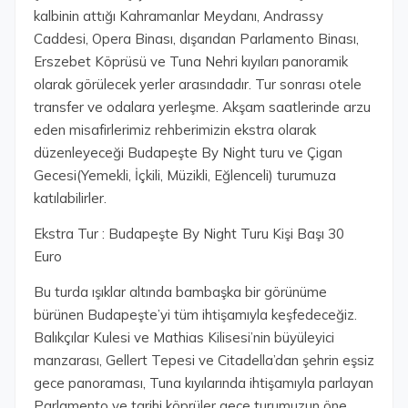
kalbinin attığı Kahramanlar Meydanı, Andrassy
Caddesi, Opera Binası, dışarıdan Parlamento Binası,
Erszebet Köprüsü ve Tuna Nehri kıyıları panoramik
olarak görülecek yerler arasındadır. Tur sonrası otele
transfer ve odalara yerleşme. Akşam saatlerinde arzu
eden misafirlerimiz rehberimizin ekstra olarak
düzenleyeceği Budapeşte By Night turu ve Çigan
Gecesi(Yemekli, İçkili, Müzikli, Eğlenceli) turumuza
katılabilirler.
Ekstra Tur : Budapeşte By Night Turu Kişi Başı 30
Euro
Bu turda ışıklar altında bambaşka bir görünüme
bürünen Budapeşte’yi tüm ihtişamıyla keşfedeceğiz.
Balıkçılar Kulesi ve Mathias Kilisesi’nin büyüleyici
manzarası, Gellert Tepesi ve Citadella’dan şehrin eşsiz
gece panoraması, Tuna kıyılarında ihtişamıyla parlayan
Parlamento ve tarihi köprüler gece turumuzun öne