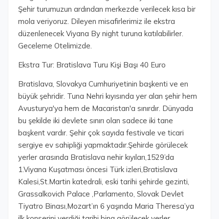
Şehir turumuzun ardından merkezde verilecek kısa bir
mola veriyoruz. Dileyen misafirlerimiz ile ekstra
düzenlenecek Viyana By night turuna katılabilirler.
Geceleme Otelimizde.
Ekstra Tur: Bratislava Turu Kişi Başı 40 Euro
Bratislava, Slovakya Cumhuriyetinin başkenti ve en
büyük şehridir. Tuna Nehri kıyısında yer alan şehir hem
Avusturya'ya hem de Macaristan'a sınırdır. Dünyada
bu şekilde iki devlete sınırı olan sadece iki tane
başkent vardır. Şehir çok sayıda festivale ve ticari
sergiye ev sahipliği yapmaktadır.Şehirde görülecek
yerler arasında Bratislava nehir kıyıları,1529’da
1.Viyana Kuşatması öncesi Türk izleri,Bratislava
Kalesi,St.Martin katedrali, eski tarihi şehirde gezinti,
Grassalkovich Palace ,Parlamento, Slovak Devlet
Tiyatro Binası,Mozart’ın 6 yaşında Maria Theresa’ya
ilk konserini verdiği tarihi bina görülecek yerler