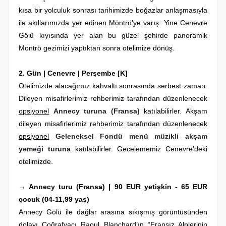
kısa bir yolculuk sonrası tarihimizde boğazlar anlaşmasıyla
ile akıllarımızda yer edinen Möntrö’ye varış. Yine Cenevre
Gölü kıyısında yer alan bu güzel şehirde panoramik
Montrö gezimizi yaptıktan sonra otelimize dönüş.
2. Gün |
Cenevre
| Perşembe
[K]
Otelimizde alacağımız kahvaltı sonrasında serbest zaman.
Dileyen misafirlerimiz rehberimiz tarafından düzenlenecek
opsiyonel
Annecy turuna (Fransa)
katılabilirler. Akşam
dileyen misafirlerimiz rehberimiz tarafından düzenlenecek
opsiyonel
Geleneksel Fondü menü müzikli akşam
yemeği turuna
katılabilirler. Gecelememiz Cenevre’deki
otelimizde.
→ Annecy turu (Fransa) | 90 EUR yetişkin - 65 EUR
çocuk (04-11,99 yaş)
Annecy Gölü ile dağlar arasına sıkışmış görüntüsünden
dolayı Coğrafyacı Raoul Blanchard’ın “Fransız Alplerinin