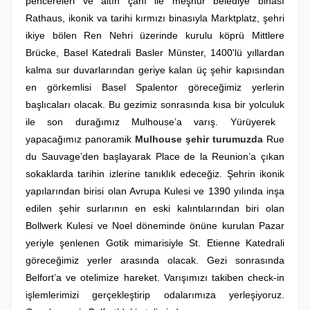
pencereleri ve altın çanı ile meşhur belediye binası
Rathaus, ikonik va tarihi kırmızı binasıyla Marktplatz, şehri
ikiye bölen Ren Nehri üzerinde kurulu köprü Mittlere
Brücke, Basel Katedrali Basler Münster, 1400'lü yıllardan
kalma sur duvarlarından geriye kalan üç şehir kapısından
en görkemlisi Basel Spalentor göreceğimiz yerlerin
başlıcaları olacak. Bu gezimiz sonrasında kısa bir yolculuk
ile son durağımız Mulhouse’a varış. Yürüyerek
yapacağımız panoramik
Mulhouse şehir turumuzda
Rue
du Sauvage’den başlayarak Place de la Reunion’a çıkan
sokaklarda tarihin izlerine tanıklık edeceğiz. Şehrin ikonik
yapılarından birisi olan Avrupa Kulesi ve 1390 yılında inşa
edilen şehir surlarının en eski kalıntılarından biri olan
Bollwerk Kulesi ve Noel döneminde önüne kurulan Pazar
yeriyle şenlenen Gotik mimarisiyle St. Etienne Katedrali
göreceğimiz yerler arasında olacak.
Gezi sonrasında
Belfort’a ve otelimize hareket. Varışımızı takiben check-in
işlemlerimizi gerçekleştirip odalarımıza yerleşiyoruz.