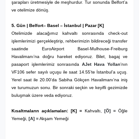
şarapları üretmesiyle de meşhurdur. Tur sonunda Belfort’a
ve otelimize dönüş.
5. Gün |
Belfort
–
Basel
– İstanbul
| Pazar
[K]
Otelimizde alacağımız kahvaltı sonrasında check-out
işlemlerimizi gerçekleştirip, rehberimizin bildireceği transfer
saatinde EuroAirport Basel-Mulhouse-Freiburg
Havalimanı’na doğru hareket ediyoruz. Bilet, bagaj ve
pasaport işlemlerimiz sonrasında
AJet Hava Yolları
’nın
VF106 sefer sayılı uçuşu ile saat 14.55’te İstanbul’a uçuş
.
Yerel saat ile 20.00’da Sabiha Gökçen Havalimanı’na iniş
ve turumuzun sonu. Bir sonraki seçkin ve keyifli gezimizde
buluşmak üzere veda ediyoruz.
Kısaltmaların açıklamaları: [K]
=
Kahvaltı,
[Ö] =
Öğle
Yemeği,
[A] =
Akşam Yemeği