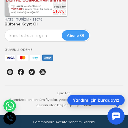
11076
HAT34 TURİZM - 11076
Bültene Kayıt Ol
Abone Ol
GÜVENLI ÖDEME
Epic Tatil
Sitemizde anılan tüm fiyatlar, yeterli kontenjan olması durumunda
Yardım için buradayız
geçerli olan başlangıç fiyatlarıdır.
Commoware Acente Yönetim Sistemi