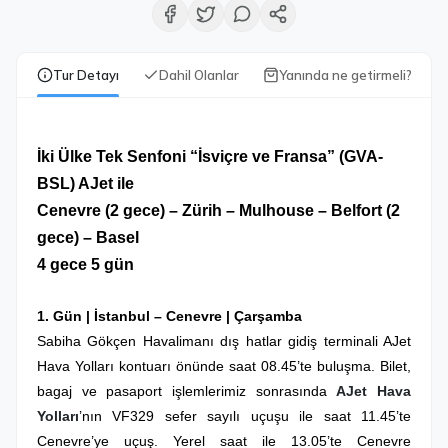
Tur Detayı
Dahil Olanlar
Yanında ne getirmeli?
İki Ülke Tek Senfoni “İsviçre ve Fransa”
(GVA-
BSL) AJet ile
Cenevre (2 gece) – Zürih – Mulhouse – Belfort (2
gece) – Basel
4 gece 5 gün
1. Gün |
İstanbul – Cenevre
| Çarşamba
Sabiha Gökçen Havalimanı dış hatlar gidiş terminali AJet
Hava Yolları kontuarı önünde saat 08.45’te buluşma. Bilet,
bagaj ve pasaport işlemlerimiz sonrasında
AJet Hava
Yolları
’nın VF329 sefer sayılı uçuşu ile saat 11.45’te
Cenevre’ye uçuş. Yerel saat ile 13.05’te Cenevre