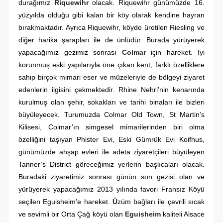
durağımız
Riquewihr
olacak. Riquewihr günümüzde 16.
yüzyılda olduğu gibi kalan bir köy olarak kendine hayran
bırakmaktadır. Ayrıca Riquewihr, köyde üretilen Riesling ve
diğer harika şarapları ile de ünlüdür. Burada yürüyerek
yapacağımız gezimiz sonrası
Colmar
için hareket. İyi
korunmuş eski yapılarıyla öne çıkan kent, farklı özelliklere
sahip birçok mimari eser ve müzeleriyle de bölgeyi ziyaret
edenlerin ilgisini çekmektedir. Rhine Nehri’nin kenarında
kurulmuş olan şehir, sokakları ve tarihi binaları ile bizleri
büyüleyecek. Turumuzda Colmar Old Town, St Martin’s
Kilisesi, Colmar’ın simgesel mimarilerinden biri olma
özelliğini taşıyan Phister Evi, Eski Gümrük Evi Koifhus,
günümüzde ahşap evleri ile adeta ziyaretçileri büyüleyen
Tanner’s District göreceğimiz yerlerin başlıcaları olacak.
Buradaki ziyaretimiz sonrası günün son gezisi olan ve
yürüyerek yapacağımız 2013 yılında favori Fransız Köyü
seçilen Eguisheim’e hareket.
Ü
züm bağları ile çevrili sıcak
ve sevimli bir Orta Çağ köyü olan
Eguisheim
kaliteli Alsace