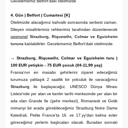
Gecelememiz
Belfort
’daki otelimizde.
4. Gün |
Belfort
| Cumartesi
[K]
Otelimizde alacağımız kahvaltı sonrasında serbest zaman.
Dileyen misafirlerimiz rehberimiz tarafından düzenlenecek
opsiyonel
Strazburg, Riquewihr, Colmar ve Eguisheim
turuna
katılabilirler. Gecelememiz Belfort’daki otelimizde.
→ Strazburg, Riquewihr, Colmar ve Eguisheim turu |
100 EUR yetişkin - 75 EUR çocuk (04-11,99 yaş)
Fransa'nın en masalsı şehirlerini ziyaret edeceğimiz
turumuza yaklaşık 2 saatlik bir yolculuk ile varacağımız
Strazburg
ile başlayacağız. UNESCO Dünya Mirası
Listesi’nde yer alan ve kentin tarihi merkezinde yer alan bir
ada olan Grande Ile (şehir merkezi), Romanesk ve Gotik
mimariyi bir arada görebileceğimiz Strazburg Notre Dame
Katedrali, Petite France’ta 16. ve 17.yy’dan kalma evler
göreceğimiz yerlerin başlıcaları olacak. Buradan sonraki