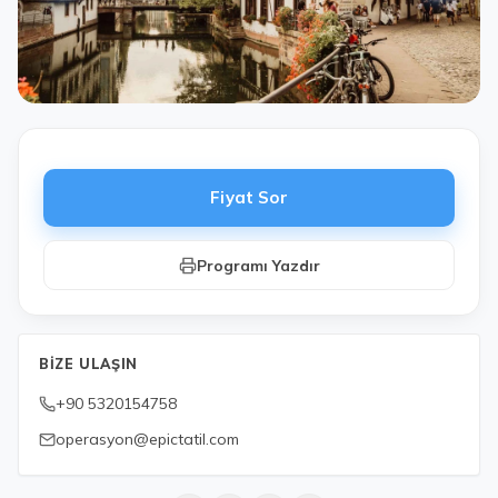
Fiyat Sor
Programı Yazdır
BIZE ULAŞIN
+90 5320154758
operasyon@epictatil.com