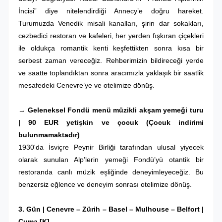
İncisi” diye nitelendirdiği Annecy’e doğru hareket.
Turumuzda Venedik misali kanalları, şirin dar sokakları,
cezbedici restoran ve kafeleri, her yerden fışkıran çiçekleri
ile oldukça romantik kenti keşfettikten sonra kısa bir
serbest zaman vereceğiz. Rehberimizin bildireceği yerde
ve saatte toplandıktan sonra aracımızla yaklaşık bir saatlik
mesafedeki Cenevre’ye ve otelimize dönüş.
→ Geleneksel Fondü menü müzikli akşam yemeği turu
| 90 EUR yetişkin ve çocuk (Çocuk indirimi
bulunmamaktadır)
1930'da İsviçre Peynir Birliği tarafından ulusal yiyecek
olarak sunulan Alp’lerin yemeği Fondü’yü otantik bir
restoranda canlı müzik eşliğinde deneyimleyeceğiz. Bu
benzersiz eğlence ve deneyim sonrası otelimize dönüş.
3. Gün |
Cenevre –
Zürih
– Basel – Mulhouse – Belfort
|
Cuma
[K]