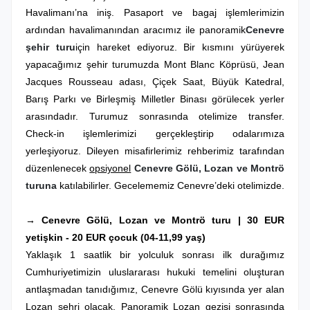
Havalimanı’na iniş. Pasaport ve bagaj işlemlerimizin
ardından havalimanından aracımız ile panoramik
Cenevre
şehir turu
için hareket ediyoruz
. Bir kısmını yürüyerek
yapacağımız şehir turumuzda
Mont Blanc Köprüsü, Jean
Jacques Rousseau adası, Çiçek Saat, Büyük Katedral,
Barış Parkı ve Birleşmiş Milletler Binası
görülecek yerler
arasındadır.
Turumuz sonrasında otelimize transfer.
Check-in işlemlerimizi gerçekleştirip odalarımıza
yerleşiyoruz. Dileyen misafirlerimiz rehberimiz tarafından
düzenlenecek
opsiyonel
Cenevre Gölü, Lozan ve Montrö
turuna
katılabilirler. Gecelememiz Cenevre’deki otelimizde.
→ Cenevre Gölü, Lozan ve Montrö turu | 30 EUR
yetişkin - 20 EUR çocuk (04-11,99 yaş)
Yaklaşık 1 saatlik bir yolculuk sonrası ilk durağımız
Cumhuriyetimizin uluslararası hukuki temelini oluşturan
antlaşmadan tanıdığımız, Cenevre Gölü kıyısında yer alan
Lozan şehri olacak. Panoramik Lozan gezisi sonrasında