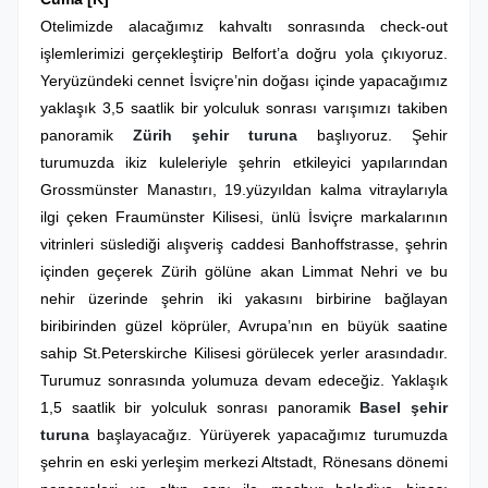
Otelimizde alacağımız kahvaltı sonrasında check-out
işlemlerimizi gerçekleştirip Belfort’a doğru yola çıkıyoruz.
Yeryüzündeki cennet İsviçre’nin doğası içinde yapacağımız
yaklaşık 3,5 saatlik bir yolculuk
sonrası varışımızı takiben
panoramik
Zürih şehir turuna
başlıyoruz. Şehir
turumuzda ikiz kuleleriyle şehrin etkileyici yapılarından
Grossmünster Manastırı, 19.yüzyıldan kalma vitraylarıyla
ilgi çeken Fraumünster Kilisesi, ünlü İsviçre markalarının
vitrinleri süslediği alışveriş caddesi Banhoffstrasse, şehrin
içinden geçerek Zürih gölüne akan Limmat Nehri ve bu
nehir üzerinde şehrin iki yakasını birbirine bağlayan
biribirinden güzel köprüler, Avrupa’nın en büyük saatine
sahip St.Peterskirche Kilisesi görülecek yerler arasındadır.
Turumuz sonrasında
yolumuza devam edeceğiz. Yaklaşık
1,5 saatlik bir yolculuk sonrası
panoramik
Basel şehir
turuna
başlayacağız. Yürüyerek yapacağımız turumuzda
şehrin en eski yerleşim merkezi Altstadt, Rönesans dönemi