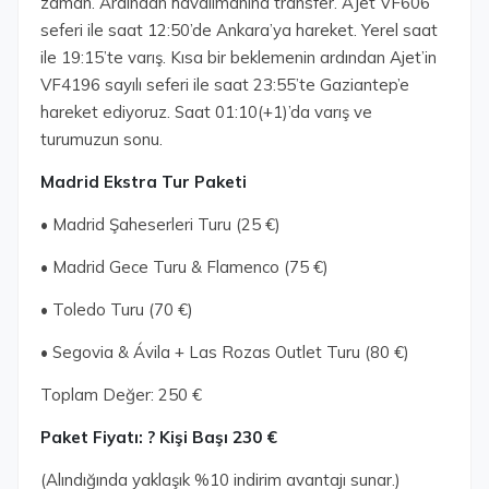
zaman. Ardından havalimanına transfer. AJet VF606
seferi ile saat 12:50’de Ankara’ya hareket. Yerel saat
ile 19:15’te varış. Kısa bir beklemenin ardından Ajet’in
VF4196 sayılı seferi ile saat 23:55’te Gaziantep’e
hareket ediyoruz. Saat 01:10(+1)’da varış ve
turumuzun sonu.
Madrid Ekstra Tur Paketi
• Madrid Şaheserleri Turu (25 €)
• Madrid Gece Turu & Flamenco (75 €)
• Toledo Turu (70 €)
• Segovia & Ávila + Las Rozas Outlet Turu (80 €)
Toplam Değer: 250 €
Paket Fiyatı: ? Kişi Başı 230 €
(Alındığında yaklaşık %10 indirim avantajı sunar.)