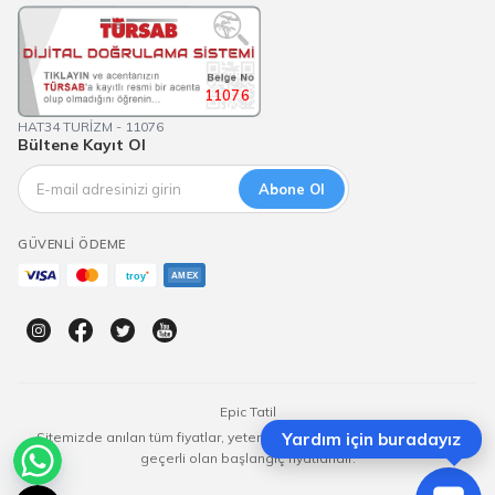
11076
HAT34 TURİZM - 11076
Bültene Kayıt Ol
Abone Ol
GÜVENLI ÖDEME
Epic Tatil
Sitemizde anılan tüm fiyatlar, yeterli kontenjan olması durumunda
Yardım için buradayız
geçerli olan başlangıç fiyatlarıdır.