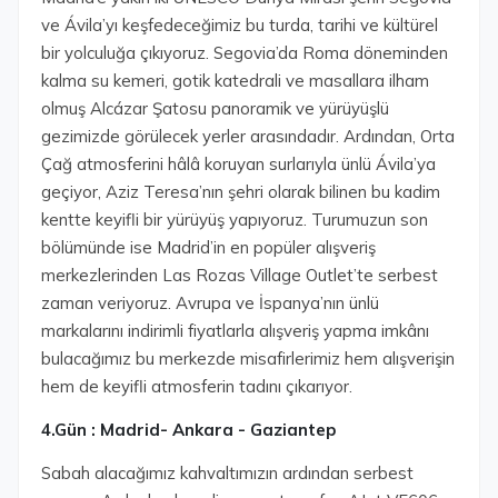
ve Ávila’yı keşfedeceğimiz bu turda, tarihi ve kültürel
bir yolculuğa çıkıyoruz. Segovia’da Roma döneminden
kalma su kemeri, gotik katedrali ve masallara ilham
olmuş Alcázar Şatosu panoramik ve yürüyüşlü
gezimizde görülecek yerler arasındadır. Ardından, Orta
Çağ atmosferini hâlâ koruyan surlarıyla ünlü Ávila’ya
geçiyor, Aziz Teresa’nın şehri olarak bilinen bu kadim
kentte keyifli bir yürüyüş yapıyoruz. Turumuzun son
bölümünde ise Madrid’in en popüler alışveriş
merkezlerinden Las Rozas Village Outlet’te serbest
zaman veriyoruz. Avrupa ve İspanya’nın ünlü
markalarını indirimli fiyatlarla alışveriş yapma imkânı
bulacağımız bu merkezde misafirlerimiz hem alışverişin
hem de keyifli atmosferin tadını çıkarıyor.
4.Gün : Madrid- Ankara - Gaziantep
Sabah alacağımız kahvaltımızın ardından serbest