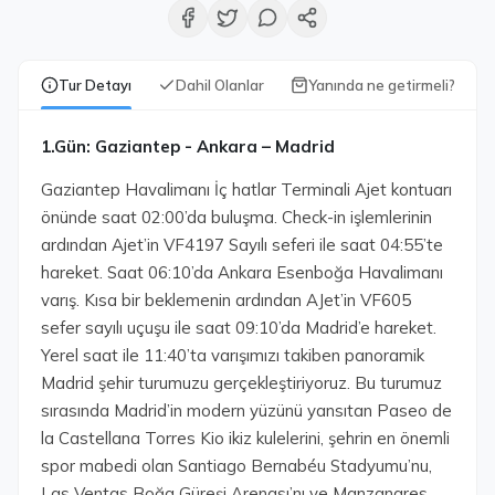
Tur Detayı
Dahil Olanlar
Yanında ne getirmeli?
1.Gün: Gaziantep - Ankara – Madrid
Gaziantep Havalimanı İç hatlar Terminali Ajet kontuarı
önünde saat 02:00’da buluşma. Check-in işlemlerinin
ardından Ajet’in VF4197 Sayılı seferi ile saat 04:55’te
hareket. Saat 06:10’da Ankara Esenboğa Havalimanı
varış. Kısa bir beklemenin ardından AJet’in VF605
sefer sayılı uçuşu ile saat 09:10’da Madrid’e hareket.
Yerel saat ile 11:40’ta varışımızı takiben panoramik
Madrid şehir turumuzu gerçekleştiriyoruz. Bu turumuz
sırasında Madrid’in modern yüzünü yansıtan Paseo de
la Castellana Torres Kio ikiz kulelerini, şehrin en önemli
spor mabedi olan Santiago Bernabéu Stadyumu’nu,
Las Ventas Boğa Güreşi Arenası’nı ve Manzanares