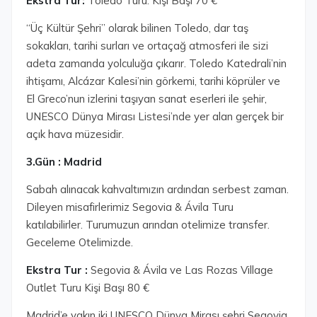
Ekstra Tur:
Toledo Turu: Kişi Başı 70 €
“Üç Kültür Şehri” olarak bilinen Toledo, dar taş
sokakları, tarihi surları ve ortaçağ atmosferi ile sizi
adeta zamanda yolculuğa çıkarır. Toledo Katedrali’nin
ihtişamı, Alcázar Kalesi’nin görkemi, tarihi köprüler ve
El Greco’nun izlerini taşıyan sanat eserleri ile şehir,
UNESCO Dünya Mirası Listesi’nde yer alan gerçek bir
açık hava müzesidir.
3.Gün : Madrid
Sabah alınacak kahvaltımızın ardından serbest zaman.
Dileyen misafirlerimiz Segovia & Ávila Turu
katılabilirler. Turumuzun arından otelimize transfer.
Geceleme Otelimizde.
Ekstra Tur :
Segovia & Ávila ve Las Rozas Village
Outlet Turu Kişi Başı 80 €
Madrid’e yakın iki UNESCO Dünya Mirası şehri Segovia