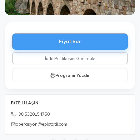
Fiyat Sor
İade Politikasını Görüntüle
Programı Yazdır
BIZE ULAŞIN
+90 5320154758
operasyon@epictatil.com