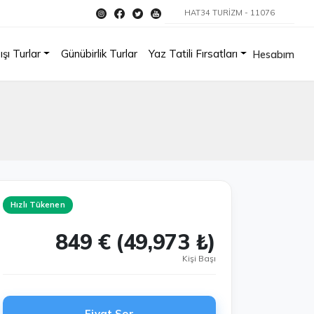
HAT34 TURİZM - 11076
ışı Turlar
Günübirlik Turlar
Yaz Tatili Fırsatları
Hesabım
Hızlı Tükenen
849 € (49,973 ₺)
Kişi Başı
Fiyat Sor