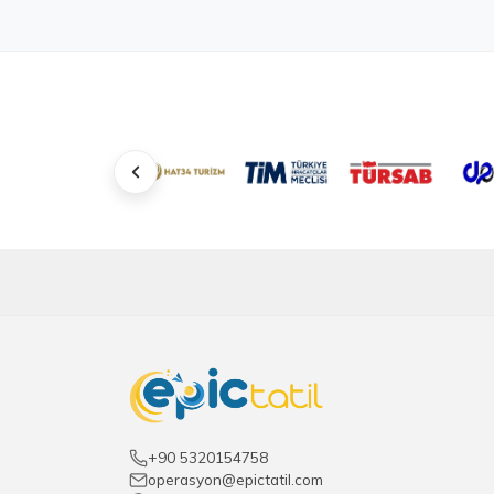
+90 5320154758
operasyon@epictatil.com