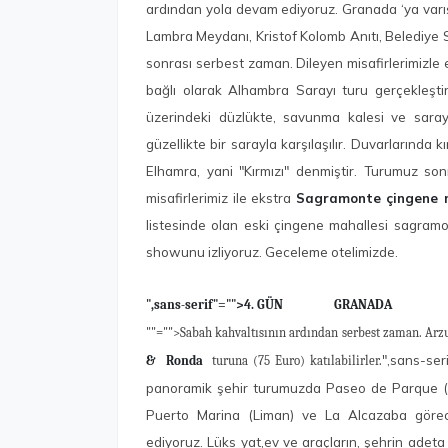
ardından yola devam ediyoruz. Granada ‘ya varı
Lambra Meydanı, Kristof Kolomb Anıtı, Belediye S
sonrası serbest zaman. Dileyen misafirlerimizle
bağlı olarak Alhambra Sarayı turu gerçekleştir
üzerindeki düzlükte, savunma kalesi ve saray 
güzellikte bir sarayla karşılaşılır. Duvarlarında k
Elhamra, yani "Kırmızı" denmiştir. Turumuz s
misafirlerimiz ile ekstra
Sagramonte çingene 
listesinde olan eski çingene mahallesi sagramo
showunu izliyoruz. Geceleme otelimizde.
",sans-serif"="">4. GÜN GRANADA
""="">Sabah kahvaltısının ardından serbest zaman. Arz
",sans-ser
& Ronda
turuna (75 Euro) katılabilirler.
panoramik şehir turumuzda Paseo de Parque (P
Puerto Marina (Liman) ve La Alcazaba görece
ediyoruz. Lüks yat,ev ve araçların, şehrin adeta