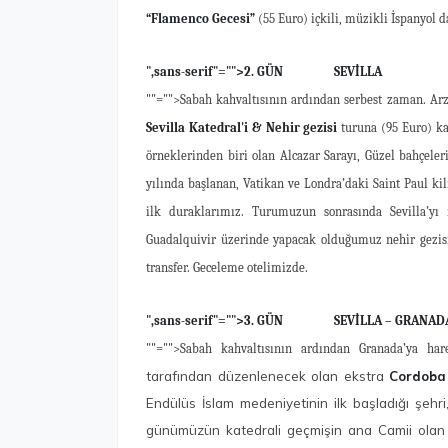
“Flamenco Gecesi”
(55 Euro) içkili, müzikli İspanyol d
",sans-serif"="">2. GÜN SEVİLLA
""="">Sabah kahvaltısının ardından serbest zaman. Ar
Sevilla Katedral'i & Nehir gezisi
turuna (95 Euro) ka
örneklerinden biri olan Alcazar Sarayı, Güzel bahçeler
yılında başlanan, Vatikan ve Londra’daki Saint Paul ki
ilk duraklarımız. Turumuzun sonrasında Sevilla’yı
Guadalquivir üzerinde yapacak olduğumuz nehir gezisi
transfer. Geceleme otelimizde.
",sans-serif"="">3. GÜN SEVİLLA – GRANAD
""="">Sabah kahvaltısının ardından Granada’ya ha
tarafından düzenlenecek olan ekstra
Cordoba
Endülüs İslam medeniyetinin ilk başladığı şeh
günümüzün katedrali geçmişin ana Camii olan y