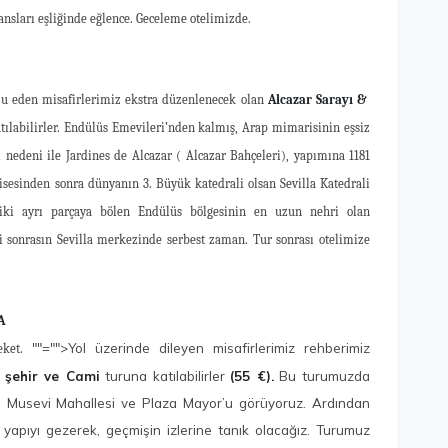
ansları eşliğinde eğlence. Geceleme otelimizde.
zu eden misafirlerimiz ekstra düzenlenecek olan
Alcazar Sarayı &
tılabilirler. Endülüs Emevileri’nden kalmış, Arap mimarisinin eşsiz
i nedeni ile Jardines de Alcazar ( Alcazar Bahçeleri), yapımına 1181
lisesinden sonra dünyanın 3. Büyük katedrali olsan Sevilla Katedrali
 iki ayrı parçaya bölen Endülüs bölgesinin en uzun nehri olan
 sonrasın Sevilla merkezinde serbest zaman. Tur sonrası otelimize
A
""="">Yol üzerinde dileyen misafirlerimiz rehberimiz
reket.
 şehir ve Cami
turuna katılabilirler
(55 €).
Bu turumuzda
ri, Musevi Mahallesi ve Plaza Mayor’u görüyoruz. Ardından
apıyı gezerek, geçmişin izlerine tanık olacağız. Turumuz