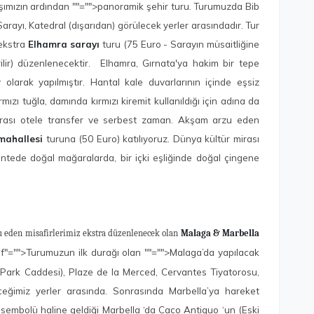
şımızın ardından
""="">panoramik şehir turu. Turumuzda Bib
arayı, Katedral (dışarıdan) görülecek yerler arasındadır. Tur
 ekstra
Elhamra sarayı
turu (75 Euro - Sarayın müsaitliğine
ilir) düzenlenecektir. Elhamra, Gırnata'ya hakim bir tepe
olarak yapılmıştır. Hantal kale duvarlarının içinde eşsiz
ırmızı tuğla, damında kırmızı kiremit kullanıldığı için adına da
onrası otele transfer ve serbest zaman. Akşam arzu eden
mahallesi
turuna (50 Euro) katılıyoruz. Dünya kültür mirası
ntede doğal mağaralarda, bir içki eşliğinde doğal çingene
u eden misafirlerimiz ekstra düzenlenecek olan
Malaga & Marbella
if"="">Turumuzun ilk durağı olan
""="">Malaga’da yapılacak
ark Caddesi), Plaze de la Merced, Cervantes Tiyatorosu,
ğimiz yerler arasında. Sonrasında Marbella’ya hareket
 sembolü haline geldiği Marbella ‘da Caco Antiguo ‘un (Eski