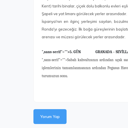
Kent) tarihi binalar, çiçek dolu balkonlu evleri e
Şapeli ve yat limanı görülecek yerler arasındadır
İspanya'nın en ilginç yerleşimi sayılan, bozulm
Ronda'yı gezeceğiz. İlk boğa güreşlerinin başlat
arenası ve müzesi görülecek yerler arasındadır.
",sans-serif"="">5. GÜN GRANADA – SEVİLL
",sans-serif"="">Sabah kahvaltısının ardından uçak saa
işlemlerinin tamamlanmasının ardından Pegasus Hava Yol
turumuzun sonu.
Yorum Yap