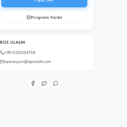
Programı Yazdır
BIZE ULAŞIN
+90 5320154758
operasyon@epictatil.com