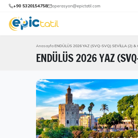
+90 5320154758
operasyon@epictatil.com
Anasayfa
ENDÜLÜS 2026 YAZ (SVQ-SVQ) SEVİLLA (2) &
ENDÜLÜS 2026 YAZ (SVQ-