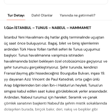
Tur Detayı
Dahil Olanlar
Yanında ne getirmeli?
1.Gün İSTANBUL – TUNUS – NABEUL – HAMMAMET
İstanbul Yeni Havalimanı dış hatlar gidiş terminalinde uçuştan
üç saat önce buluşuyoruz. Bagaj, bilet ve biniş işlemlerinin
ardından Türk Hava Yolları tarifeli seferi ile Tunus uçuşumuz
başlıyor. Tunus havalimanına varışımıza istinaden
havalimanında bizleri bekleyen özel otobüsümüze geçiyoruz ve
şehir turumuzu gerçekleştiriyoruz. Şehir turunda, kendinizi
Fransa’daymış gibi hissedeceğiniz Bourguiba Bulvarı, inşası 19.
yy dayanan Aziz Vincent de Paul Katedrali, orta çağın ünlü
Arap bilginlerinden biri olan İbn-i Haldun’un heykeli, Tunus’un
simgesi kabul edilen saat kulesi görülebilecek yerler arasındadır.
Ardından, Nabeul turumuz için hareket. Seramik ve çanak
çömlek sanatının başkenti Nabeul’da şehrin mistik sokaklarında
dolaşırken burada, birçok bakır, deri, nakış ve beşikler gibi