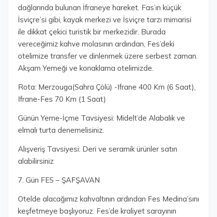
dağlarında bulunan İfraneye hareket. Fas’ın küçük
İsviçre’si gibi, kayak merkezi ve İsviçre tarzı mimarisi
ile dikkat çekici turistik bir merkezidir. Burada
vereceğimiz kahve molasının ardından, Fes’deki
otelimize transfer ve dinlenmek üzere serbest zaman.
Akşam Yemeği ve konaklama otelimizde.
Rota: Merzouga(Sahra Çölü) -Ifrane 400 Km (6 Saat),
Ifrane-Fes 70 Km (1 Saat)
Günün Yeme-İçme Tavsiyesi: Midelt’de Alabalık ve
elmalı turta denemelisiniz.
Alışveriş Tavsiyesi: Deri ve seramik ürünler satın
alabilirsiniz
7. Gün FES – ŞAFŞAVAN
Otelde alacağımız kahvaltının ardından Fes Medina’sını
keşfetmeye başlıyoruz. Fes’de kraliyet sarayının