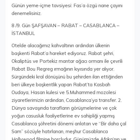
Günün yeme-içme tavsiyesi: Fas’a özgü nane çayını
denemelisiniz.
8 /9. Gün ŞAFŞAVAN – RABAT – CASABLANCA –
İSTANBUL
Otelde alacağımız kahvaltının ardından ülkenin
başkenti Rabat’a hareket ediyoruz. Rabat şehri,
Okaliptüs ve Portekiz mantar ağacı ormanı ile çevrili
Rabat Bou Regreg ırmağının kıyısında yer alıyor.
Sürgündeki kral dönüşünü bu şehirden ilan ettiğinden
beri ülkeye başkentlik yapan Rabat’ta Kasbah
Oudaya, Hasan kulesi ve 5.Muhammed mozolesi
ziyaretlerimizin ardından, Casablanca’ya transfer. 2.
Dünya savaşında tarafların görüşmelerine ve çok
yoğun casusluk faaliyetlerine ev sahipliği yapmış
Casablanca şöhretini dönemi anlatan ve “Bir daha çal
Sam” sözüyle hatırlanan, meşhur Casablanca
Hollywood filmine borçludur. Günümüzde Afrika’nın ve