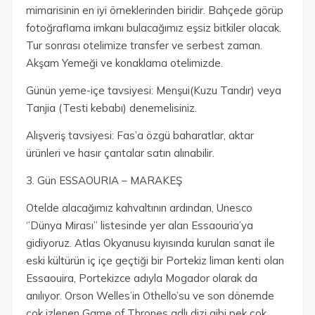
mimarisinin en iyi örneklerinden biridir. Bahçede görüp
fotoğraflama imkanı bulacağımız eşsiz bitkiler olacak.
Tur sonrası otelimize transfer ve serbest zaman.
Akşam Yemeği ve konaklama otelimizde.
Günün yeme-içe tavsiyesi: Menşui(Kuzu Tandır) veya
Tanjia (Testi kebabı) denemelisiniz.
Alışveriş tavsiyesi: Fas’a özgü baharatlar, aktar
ürünleri ve hasır çantalar satın alınabilir.
3. Gün ESSAOURIA – MARAKEŞ
Otelde alacağımız kahvaltının ardından, Unesco
‘’Dünya Mirası’’ listesinde yer alan Essaouria’ya
gidiyoruz. Atlas Okyanusu kıyısında kurulan sanat ile
eski kültürün iç içe geçtiği bir Portekiz liman kenti olan
Essaouira, Portekizce adıyla Mogador olarak da
anılıyor. Orson Welles’in Othello’su ve son dönemde
çok izlenen Game of Thrones adlı dizi gibi pek çok