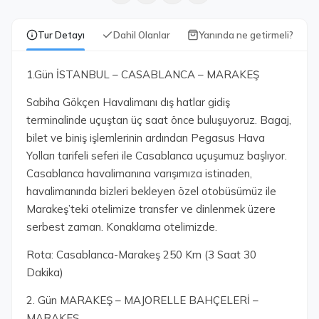
Tur Detayı
Dahil Olanlar
Yanında ne getirmeli?
1.Gün İSTANBUL – CASABLANCA – MARAKEŞ
Sabiha Gökçen Havalimanı dış hatlar gidiş
terminalinde uçuştan üç saat önce buluşuyoruz. Bagaj,
bilet ve biniş işlemlerinin ardından Pegasus Hava
Yolları tarifeli seferi ile Casablanca uçuşumuz başlıyor.
Casablanca havalimanına varışımıza istinaden,
havalimanında bizleri bekleyen özel otobüsümüz ile
Marakeş’teki otelimize transfer ve dinlenmek üzere
serbest zaman. Konaklama otelimizde.
Rota: Casablanca-Marakeş 250 Km (3 Saat 30
Dakika)
2. Gün MARAKEŞ – MAJORELLE BAHÇELERİ –
MARAKEŞ