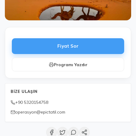
Fiyat Sor
Programı Yazdır
BIZE ULAŞIN
+90 5320154758
operasyon@epictatil.com