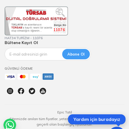
11076
HAT34 TURİZM - 11076
Bültene Kayıt Ol
Abone Ol
GÜVENLI ÖDEME
Epic Tatil
Sitemizde anılan tüm fiyatlar, yeterli kontenjan olması durumunda
Yardım için buradayız
geçerli olan başlangıç fiyatlarıdır.