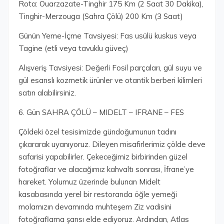
Rota: Ouarzazate-Tinghir 175 Km (2 Saat 30 Dakika),
Tinghir-Merzouga (Sahra Çölü) 200 Km (3 Saat)
Günün Yeme-İçme Tavsiyesi: Fas usülü kuskus veya
Tagine (etli veya tavuklu güveç)
Alışveriş Tavsiyesi: Değerli Fosil parçaları, gül suyu ve
gül esanslı kozmetik ürünler ve otantik berberi kilimleri
satın alabilirsiniz.
6. Gün SAHRA ÇÖLÜ – MIDELT – IFRANE – FES
Çöldeki özel tesisimizde gündoğumunun tadını
çıkararak uyanıyoruz. Dileyen misafirlerimiz çölde deve
safarisi yapabilirler. Çekeceğimiz birbirinden güzel
fotoğraflar ve alacağımız kahvaltı sonrası, İfrane’ye
hareket. Yolumuz üzerinde bulunan Midelt
kasabasında yerel bir restoranda öğle yemeği
molamızın devamında muhteşem Ziz vadisini
fotoğraflama şansı elde ediyoruz. Ardından, Atlas