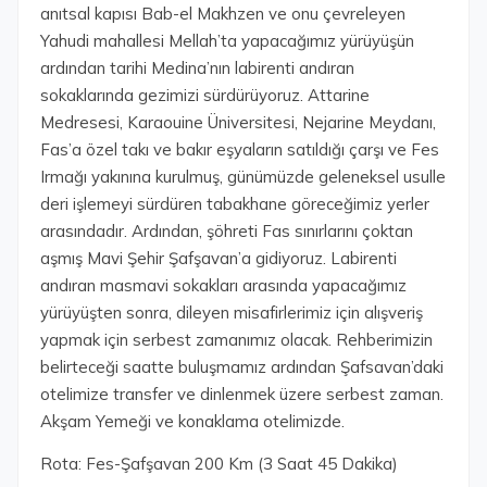
anıtsal kapısı Bab-el Makhzen ve onu çevreleyen
Yahudi mahallesi Mellah’ta yapacağımız yürüyüşün
ardından tarihi Medina’nın labirenti andıran
sokaklarında gezimizi sürdürüyoruz. Attarine
Medresesi, Karaouine Üniversitesi, Nejarine Meydanı,
Fas’a özel takı ve bakır eşyaların satıldığı çarşı ve Fes
Irmağı yakınına kurulmuş, günümüzde geleneksel usulle
deri işlemeyi sürdüren tabakhane göreceğimiz yerler
arasındadır. Ardından, şöhreti Fas sınırlarını çoktan
aşmış Mavi Şehir Şafşavan’a gidiyoruz. Labirenti
andıran masmavi sokakları arasında yapacağımız
yürüyüşten sonra, dileyen misafirlerimiz için alışveriş
yapmak için serbest zamanımız olacak. Rehberimizin
belirteceği saatte buluşmamız ardından Şafsavan’daki
otelimize transfer ve dinlenmek üzere serbest zaman.
Akşam Yemeği ve konaklama otelimizde.
Rota: Fes-Şafşavan 200 Km (3 Saat 45 Dakika)