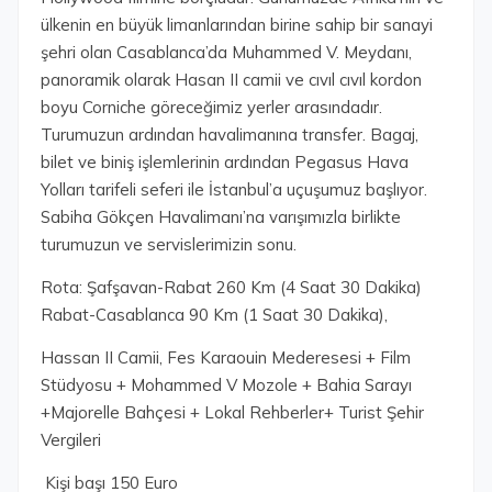
ülkenin en büyük limanlarından birine sahip bir sanayi
şehri olan Casablanca’da Muhammed V. Meydanı,
panoramik olarak Hasan II camii ve cıvıl cıvıl kordon
boyu Corniche göreceğimiz yerler arasındadır.
Turumuzun ardından havalimanına transfer. Bagaj,
bilet ve biniş işlemlerinin ardından Pegasus Hava
Yolları tarifeli seferi ile İstanbul’a uçuşumuz başlıyor.
Sabiha Gökçen Havalimanı’na varışımızla birlikte
turumuzun ve servislerimizin sonu.
Rota: Şafşavan-Rabat 260 Km (4 Saat 30 Dakika)
Rabat-Casablanca 90 Km (1 Saat 30 Dakika),
Hassan II Camii, Fes Karaouin Mederesesi + Film
Stüdyosu + Mohammed V Mozole + Bahia Sarayı
+Majorelle Bahçesi + Lokal Rehberler+ Turist Şehir
Vergileri
Kişi başı 150 Euro