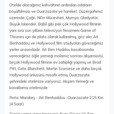
Otelde alacağımız kahvaltının ardından odaların
boşaltılması ve Ouarzazate’ye hareket. Güzergahımız
üzerinde, Çağrı, Nil’in Mücevheri, Mumya, Gladyatör,
Büyük İskender, Babil gibi pek çok Hollywood filminin
yanı sıra son yılların televizyon fenomeni Game of
Thrones için de plato olarak kullanılmış, göz alıcı Ait
Benhaddou ve Hollywood film stüdyoları göreceğimiz
yerler arasındadır. Ait Ben Haddou kasabasında
vereceğimiz öğle yemeği molamız sonrası akşamüstü,
birçok Hollywood filmine ev sahipliği yapmış ve Brad
Pitt, Cate Blanchett, Martin Scorsese ve daha birçok
Hollywood ünlüsünü misafir etmiş Ouarzazate
şehrindeki otelimize varıyoruz. Akşam Yemeği ve
konaklama otelimizde.
Rota: Marakeş - Ait Benhaddou -Ouarzazate 215 Km
(4 Saat)
Günün yeme-içme tavsiyesi: Kuzu Güveç Ve Fas