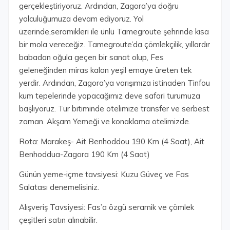
gerçekleştiriyoruz. Ardından, Zagora’ya doğru
yolculuğumuza devam ediyoruz. Yol
üzerinde,seramikleri ile ünlü Tamegroute şehrinde kısa
bir mola vereceğiz. Tamegroute’da çömlekçilik, yıllardır
babadan oğula geçen bir sanat olup, Fes
geleneğinden miras kalan yeşil emaye üreten tek
yerdir. Ardından, Zagora’ya varışımıza istinaden Tinfou
kum tepelerinde yapacağımız deve safari turumuza
başlıyoruz. Tur bitiminde otelimize transfer ve serbest
zaman. Akşam Yemeği ve konaklama otelimizde.
Rota: Marakeş- Ait Benhoddou 190 Km (4 Saat), Ait
Benhoddua-Zagora 190 Km (4 Saat)
Günün yeme-içme tavsiyesi: Kuzu Güveç ve Fas
Salatası denemelisiniz.
Alışveriş Tavsiyesi: Fas’a özgü seramik ve çömlek
çeşitleri satın alınabilir.