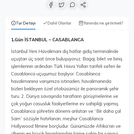
Tur Detayı
Dahil Olanlar
Yanında ne getirmeli?
1.Gün İSTANBUL – CASABLANCA
İstanbul Yeni Havalimanı dış hatlar gidiş terminalinde
uçuştan üç saat önce buluşuyoruz. Bagaj, bilet ve biniş
işlemlerinin ardından Türk Hava Yolları tarifeli seferi ile
Casablanca uçuşumuz başlıyor. Casablanca
havalimanına varışımıza istinaden, havalimanında
bizleri bekleyen özel otobüsümüz ile panoramik şehir
turu. 2. Dünya savaşında tarafların görüşmelerine ve
çok yoğun casusluk faaliyetlerine ev sahipliği yapmış
Casablanca şöhretini dönemi anlatan ve “Bir daha çal
Sam” sözüyle hatırlanan, meşhur Casablanca
Hollywood filmine borçludur. Günümüzde Afrika’nın ve
ülkenin en büyük limanlarından birine sahip bir sanayi