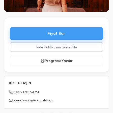
Fiyat Sor
İade Politikasını Görüntüle
Programı Yazdır
BIZE ULAŞIN
+90 5320154758
operasyon@epictatil.com