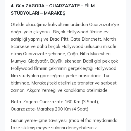
4. Gün ZAGORA – OUARZAZATE – FİLM
STÜDYOLARI – MARAKEŞ
Otelde alacağımız kahvaltının ardından Ouarzazate’ye
doğru yola çıkıyoruz. Birçok Hollywood filmine ev
sahipliği yapmış ve Brad Pitt, Cate Blanchett, Martin
Scorsese ve daha birçok Hollywood ünlüsünü misafir
etmiş Ouarzazate şehrinde, Çağrı, Nil’in Mücevheri,
Mumya, Gladyatör, Büyük İskender, Babil gibi pek çok
Hollywood filminin çekiminin gerçekleştiği Hollywood
film stüdyoları göreceğimiz yerler arasındadır. Tur
bitiminde, Marakeş’teki otelimize transfer ve serbest
zaman. Akşam Yemeği ve konaklama otelimizde.
Rota: Zagora-Ouarzazate 160 Km (3 Saat),
Ouarzazate-Marakeş 200 Km (4 Saat)
Günün yeme-içme tavsiyesi: Jmaa el fna meydanında
taze sıkılmış meyve sularını deneyebilirsiniz.