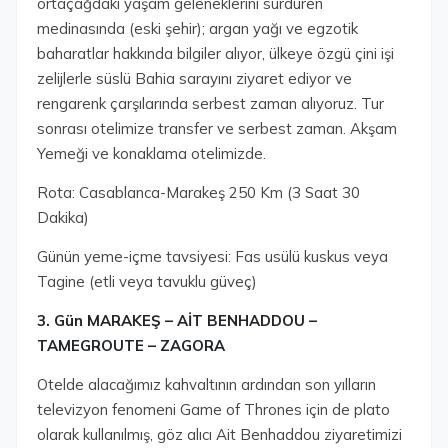
ortaçağdaki yaşam geleneklerini sürdüren
medinasında (eski şehir); argan yağı ve egzotik
baharatlar hakkında bilgiler alıyor, ülkeye özgü çini işi
zelijlerle süslü Bahia sarayını ziyaret ediyor ve
rengarenk çarşılarında serbest zaman alıyoruz. Tur
sonrası otelimize transfer ve serbest zaman. Akşam
Yemeği ve konaklama otelimizde.
Rota: Casablanca-Marakeş 250 Km (3 Saat 30
Dakika)
Günün yeme-içme tavsiyesi: Fas usülü kuskus veya
Tagine (etli veya tavuklu güveç)
3. Gün MARAKEŞ – AİT BENHADDOU –
TAMEGROUTE – ZAGORA
Otelde alacağımız kahvaltının ardından son yılların
televizyon fenomeni Game of Thrones için de plato
olarak kullanılmış, göz alıcı Ait Benhaddou ziyaretimizi