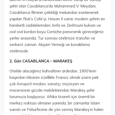
şehri olan Casablanca’da Muhammed V. Meydanı,
Casablanca filminin çekildiği mekandan esinlenerek
yapılan Rick’s Cafe’yi, Hasan II camii, modern şehrin en
hareketli caddelerinden Anfa ve Zerktouni bulvarı ve
cıvıl cıvıl kordon boyu Corniche panoramik göreceğimiz
yerler arasında. Tur sonrası otelimize transfer ve
serbest zaman. Akşam Yemeği ve konaklama
otelimizde.
2. Gün CASABLANCA – MARAKEŞ
Otelde alacağımız kahvaltının ardından, 1900’lerin
başından itibaren özellikle Fransız olmak üzere pek
çok Avrupa’lı modacı, sanatçı, müzisyen ve
maceracının gözde mekânlarından Marakeş şehir
turumuza başlıyoruz. Afrika ticareti için önemli bir
merkez noktası olmanın yanında, bir zamanlar İslam
sanatı ve Felsefesine de yön vermiş Marakeş’in halen