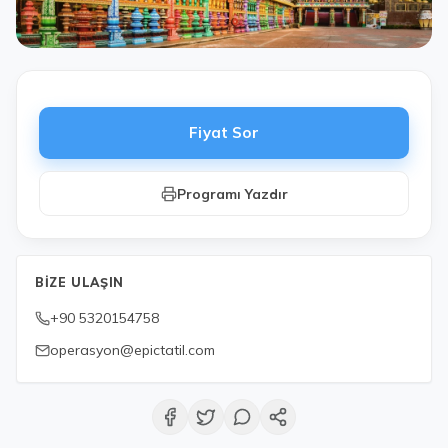
Fiyat Sor
Programı Yazdır
BIZE ULAŞIN
+90 5320154758
operasyon@epictatil.com