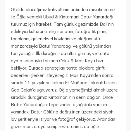
Otelde alacağımız kahvaltının ardından misafirlerimiz
ile Öğle yemekli Ubud & Kintamani Batur Yanardağı
turumuz için hareket. Tam günlük gezimizde Bali’nin
etkileyici kültürünü, elişi sanatını, fotoğraflık pirinç
tarlalarını, geleneksel köylerini ve olağanüstü
manzarasıyla Batur Yanardağı ve gölünü yakından
tanıyacağız. İlk durağımızda altın, gümüş ve tahta
oyma sanatıyla tanınan Celuk & Mas Köyü bizi
bekliyor. Burada sanatçıları tahta bloklara girift
desenler işlerken izleyeceğiz. Mas Köyü’nden sonra
sırada 11. yüzyıldan kalma Fil Mağarası olarak bilinen
Goa Gajah’a uğruyoruz. Öğle yemeğimizi almak üzere
sıradaki durağımız Kintamani’nin serin dağları. Önce
Batur Yanardağ’ını tepesinden aşağıdaki vadinin
yanındaki Batur Gölü’ne doğru inen üzerindeki siyah
lav şeritleriyle izliyor ve fotoğraf çekiyoruz. Ardından
güzel manzaraya sahip restoranımızda öğle