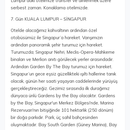
Lumpur’daki otelimize transfer ve dinlenmek üzere
serbest zaman. Konaklama otelimizde.
7. Gün KUALA LUMPUR – SİNGAPUR
Otelde alacağımız kahvaltının ardından özel
otobüsümüz ile Singapur’a hareket. Varışımızın
ardından panoramik şehir turumuz için hareket.
Turumuzda; Singapur Nehri, Meclis-Opera-Mahkeme
binaları ve Merlion anıtı görülecek yerler arasındadır.
Ardından Garden By The Bay turumuz için hareket.
Singapur’un gece eşsiz güzellikteki ışıltı hallerine tanık
olacak, günün her saati yaşayan caddelerinde yürüyüş
gerçekleştireceğiz. Gezimiz sırasında ilk durağımız
dünyaca ünlü Gardens by the Bay olacaktır. Gardens
by the Bay, Singapur'un Merkez Bölgesi'nde, Marina
Rezervuarı'nın bitişiğinde 101 hektarlık (250 dönüm)
bir doğa parkıdır. Park, üç sahil bahçesinden
oluşmaktadır. Bay South Garden (Güney Marina), Bay