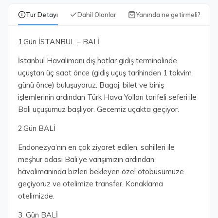
Tur Detayı
Dahil Olanlar
Yanında ne getirmeli?
1.Gün İSTANBUL – BALİ
İstanbul Havalimanı dış hatlar gidiş terminalinde
uçuştan üç saat önce (gidiş uçuş tarihinden 1 takvim
günü önce) buluşuyoruz. Bagaj, bilet ve biniş
işlemlerinin ardından Türk Hava Yolları tarifeli seferi ile
Bali uçuşumuz başlıyor. Gecemiz uçakta geçiyor.
2.Gün BALİ
Endonezya’nın en çok ziyaret edilen, sahilleri ile
meşhur adası Bali’ye varışımızın ardından
havalimanında bizleri bekleyen özel otobüsümüze
geçiyoruz ve otelimize transfer. Konaklama
otelimizde.
3. Gün BALİ