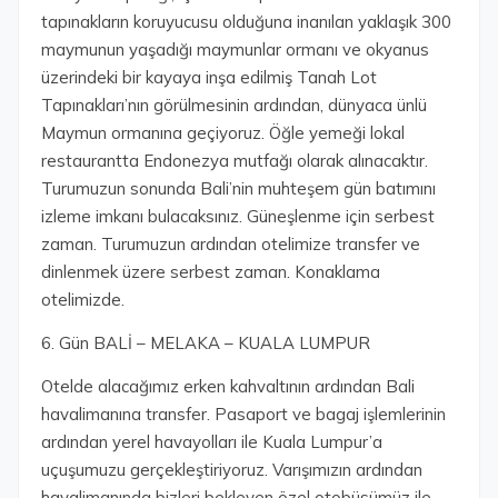
tapınakların koruyucusu olduğuna inanılan yaklaşık 300
maymunun yaşadığı maymunlar ormanı ve okyanus
üzerindeki bir kayaya inşa edilmiş Tanah Lot
Tapınakları’nın görülmesinin ardından, dünyaca ünlü
Maymun ormanına geçiyoruz. Öğle yemeği lokal
restaurantta Endonezya mutfağı olarak alınacaktır.
Turumuzun sonunda Bali’nin muhteşem gün batımını
izleme imkanı bulacaksınız. Güneşlenme için serbest
zaman. Turumuzun ardından otelimize transfer ve
dinlenmek üzere serbest zaman. Konaklama
otelimizde.
6. Gün BALİ – MELAKA – KUALA LUMPUR
Otelde alacağımız erken kahvaltının ardından Bali
havalimanına transfer. Pasaport ve bagaj işlemlerinin
ardından yerel havayolları ile Kuala Lumpur’a
uçuşumuzu gerçekleştiriyoruz. Varışımızın ardından
havalimanında bizleri bekleyen özel otobüsümüz ile