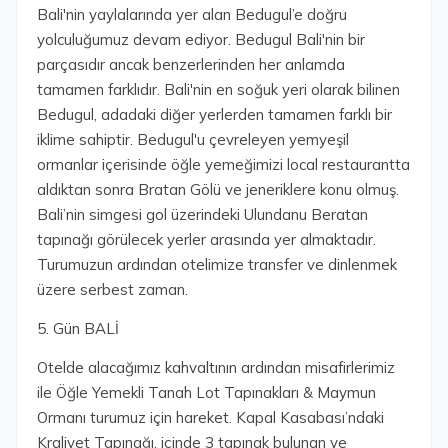
Bali'nin yaylalarında yer alan Bedugul’e doğru
yolculuğumuz devam ediyor. Bedugul Bali'nin bir
parçasıdır ancak benzerlerinden her anlamda
tamamen farklıdır. Bali'nin en soğuk yeri olarak bilinen
Bedugul, adadaki diğer yerlerden tamamen farklı bir
iklime sahiptir. Bedugul'u çevreleyen yemyeşil
ormanlar içerisinde öğle yemeğimizi local restaurantta
aldıktan sonra Bratan Gölü ve jeneriklere konu olmuş.
Bali’nin simgesi gol üzerindeki Ulundanu Beratan
tapınağı görülecek yerler arasında yer almaktadır.
Turumuzun ardından otelimize transfer ve dinlenmek
üzere serbest zaman.
5. Gün BALİ
Otelde alacağımız kahvaltının ardından misafirlerimiz
ile Öğle Yemekli Tanah Lot Tapınakları & Maymun
Ormanı turumuz için hareket. Kapal Kasabası’ndaki
Kraliyet Tapınağı, içinde 3 tapınak bulunan ve