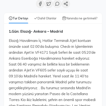
Tur Detayı
Dahil Olanlar
Yanında ne getirmeli?
1.Gün: Elazığ- Ankara – Madrid
Elazığ Havalimanı İç Hatlar Terminali AJet kontuarı
önünde saat 02:00’da buluşma. Check-in İşlemlerinin
ardından Ajet’in VF4171 Sayılı Seferi ile saat 05:20’de
Ankara Esenboğa Havalimanına hareket ediyoruz.
Saat 06:40 varışımız ile birlikte kısa bir beklemenin
ardından AJet’in VF605 sefer sayılı uçuşu ile saat
09:10’da Madrid’e hareket. Yerel saat ile 11:40’ta
varışımızı takiben panoramik Madrid şehir turumuzu
gerçekleştiriyoruz. . Bu turumuz sırasında Madrid’in
modern yüzünü yansıtan Paseo de la Castellana
Torres Kio ikiz kulelerini, şehrin en önemli spor mabedi
olan Santiago Bernabéu Stadyumu’nu, Las Ventas