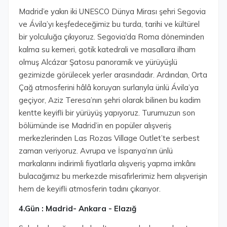
Madrid’e yakın iki UNESCO Dünya Mirası şehri Segovia
ve Ávila’yı keşfedeceğimiz bu turda, tarihi ve kültürel
bir yolculuğa çıkıyoruz. Segovia’da Roma döneminden
kalma su kemeri, gotik katedrali ve masallara ilham
olmuş Alcázar Şatosu panoramik ve yürüyüşlü
gezimizde görülecek yerler arasındadır. Ardından, Orta
Çağ atmosferini hâlâ koruyan surlarıyla ünlü Ávila’ya
geçiyor, Aziz Teresa’nın şehri olarak bilinen bu kadim
kentte keyifli bir yürüyüş yapıyoruz. Turumuzun son
bölümünde ise Madrid’in en popüler alışveriş
merkezlerinden Las Rozas Village Outlet’te serbest
zaman veriyoruz. Avrupa ve İspanya’nın ünlü
markalarını indirimli fiyatlarla alışveriş yapma imkânı
bulacağımız bu merkezde misafirlerimiz hem alışverişin
hem de keyifli atmosferin tadını çıkarıyor.
4.Gün : Madrid- Ankara - Elazığ