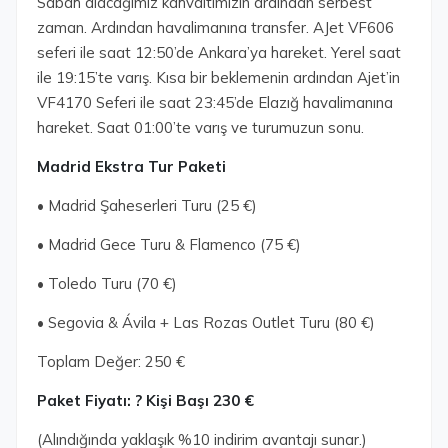
Sabah alacağımız kahvaltımızın ardından serbest
zaman. Ardından havalimanına transfer. AJet VF606
seferi ile saat 12:50’de Ankara’ya hareket. Yerel saat
ile 19:15’te varış. Kısa bir beklemenin ardından Ajet’in
VF4170 Seferi ile saat 23:45’de Elazığ havalimanına
hareket. Saat 01:00’te varış ve turumuzun sonu.
Madrid Ekstra Tur Paketi
• Madrid Şaheserleri Turu (25 €)
• Madrid Gece Turu & Flamenco (75 €)
• Toledo Turu (70 €)
• Segovia & Ávila + Las Rozas Outlet Turu (80 €)
Toplam Değer: 250 €
Paket Fiyatı: ? Kişi Başı 230 €
(Alındığında yaklaşık %10 indirim avantajı sunar.)