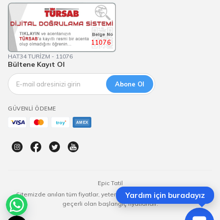
11076
HAT34 TURİZM - 11076
Bültene Kayıt Ol
Abone Ol
GÜVENLI ÖDEME
Epic Tatil
Sitemizde anılan tüm fiyatlar, yeterli kontenjan olması durumunda
Yardım için buradayız
geçerli olan başlangıç fiyatlarıdır.