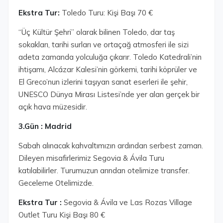
Ekstra Tur:
Toledo Turu: Kişi Başı 70 €
“Üç Kültür Şehri” olarak bilinen Toledo, dar taş
sokakları, tarihi surları ve ortaçağ atmosferi ile sizi
adeta zamanda yolculuğa çıkarır. Toledo Katedrali’nin
ihtişamı, Alcázar Kalesi’nin görkemi, tarihi köprüler ve
El Greco’nun izlerini taşıyan sanat eserleri ile şehir,
UNESCO Dünya Mirası Listesi’nde yer alan gerçek bir
açık hava müzesidir.
3.Gün : Madrid
Sabah alınacak kahvaltımızın ardından serbest zaman.
Dileyen misafirlerimiz Segovia & Ávila Turu
katılabilirler. Turumuzun arından otelimize transfer.
Geceleme Otelimizde.
Ekstra Tur :
Segovia & Ávila ve Las Rozas Village
Outlet Turu Kişi Başı 80 €