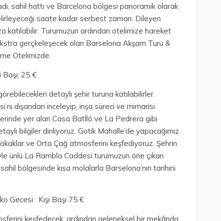
dı, sahil hattı ve Barcelona bölgesi panoramik olarak
elirleyeceği saate kadar serbest zaman. Dileyen
a katılabilir. Turumuzun ardından otelimize hareket
n Ekstra gerçkeleşecek olan Barselona Akşam Turu &
leme Otelimizde.
 Başı: 25 €
ebilecekleri detaylı şehir turuna katılabilirler.
’nı dışarıdan inceleyip, inşa süreci ve mimarisi
zerinde yer alan Casa Batlló ve La Pedrera gibi
aylı bilgiler dinliyoruz. Gotik Mahalle’de yapacağımız
sokaklar ve Orta Çağ atmosferini keşfediyoruz. Şehrin
iyle ünlü La Rambla Caddesi turumuzun öne çıkan
sahil bölgesinde kısa molalarla Barselona’nın tarihini
 Gecesi : Kişi Başı 75 €
tmosferini keşfedecek, ardından geleneksel bir mekânda