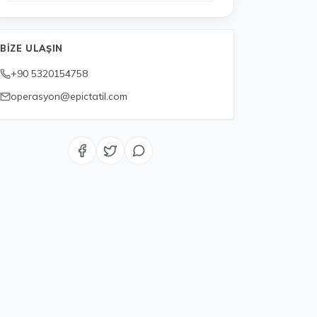
BIZE ULAŞIN
+90 5320154758
operasyon@epictatil.com