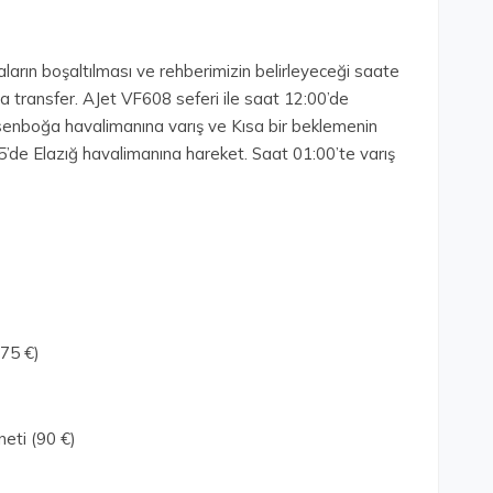
arın boşaltılması ve rehberimizin belirleyeceği saate
 transfer. AJet VF608 seferi ile saat 12:00’de
Esenboğa havalimanına varış ve Kısa bir beklemenin
5’de Elazığ havalimanına hareket. Saat 01:00’te varış
75 €)
neti (90 €)