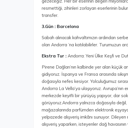
gezeceğiz. Her bir eserinin değeri milyonlar
resmettiği, zihinleri zorlayan eserlerinin b
transfer.
3.Gün : Barcelona
Sabah alınacak kahvaltımızın ardından serbe
olan Andorra ’na katılabilirler. Turumuzun a
Ekstra Tur :
Andorra: Yeni Ülke Keşfi ve Du
Pirene Dağları’nın kalbinde yer alan küçük a
gidiyoruz. İspanya ve Fransa arasında sıkışm
doğasıyla nefes kesiyor. Yolculuğumuz sırası
Andorra La Vella’ya ulaşıyoruz. Avrupa’nın en
merkezde keyifli bir yürüyüş yapıyor, dar sok
görüyoruz.Andorra yalnızca doğasıyla değil, 
mağazalarında parfümden elektronik eşyaya,
yelpazede alışveriş imkânı sunuyor. Dileyen m
alışveriş yaparken, isteyenler dağ havasının v