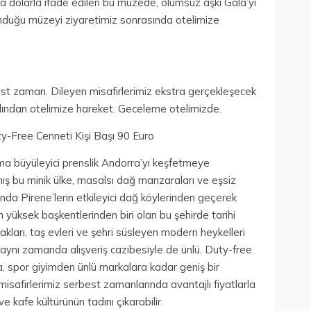
ca dolarla ifade edilen bu müzede, ölümsüz aşkı Gala’yı
ulunduğu müzeyi ziyaretimiz sonrasında otelimize
st zaman. Dileyen misafirlerimiz ekstra gerçekleşecek
rdından otelimize hareket. Geceleme otelimizde.
ty-Free Cenneti Kişi Başı 90 Euro
ma büyüleyici prenslik Andorra’yı keşfetmeye
ış bu minik ülke, masalsı dağ manzaraları ve eşsiz
nda Pirene’lerin etkileyici dağ köylerinden geçerek
 yüksek başkentlerinden biri olan bu şehirde tarihi
akları, taş evleri ve şehri süsleyen modern heykelleri
aynı zamanda alışveriş cazibesiyle de ünlü. Duty-free
 spor giyimden ünlü markalara kadar geniş bir
isafirlerimiz serbest zamanlarında avantajlı fiyatlarla
e kafe kültürünün tadını çıkarabilir.