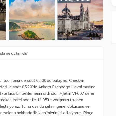
nda ne getirmeli?
kontuarı önünde saat 02:00’da buluşma. Check-in
 Seferi ile saat 05:20’de Ankara Esenboğa Havalimanına
rlikte kısa bir beklemenin ardından AJet’in VF607 sefer
reket. Yerel saat ile 11:05’te varışımızı takiben
ştiriyoruz. Tur sırasında şehrin genel dokusunu ve
arselona hakkında ilk izlenimlerimizi ediniyoruz. Plaça