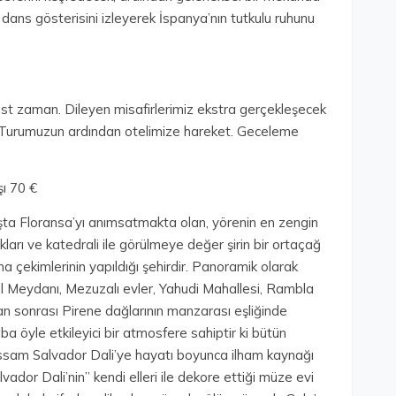
ans gösterisini izleyerek İspanya’nın tutkulu ruhunu
st zaman. Dileyen misafirlerimiz ekstra gerçekleşecek
er. Turumuzun ardından otelimize hareket. Geceleme
şı 70 €
kışta Floransa’yı anımsatmakta olan, yörenin en zengin
kları ve katedrali ile görülmeye değer şirin bir ortaçağ
ma çekimlerinin yapıldığı şehirdir. Panoramik olarak
l Meydanı, Mezuzalı evler, Yahudi Mahallesi, Rambla
n sonrası Pirene dağlarının manzarası eşliğinde
a öyle etkileyici bir atmosfere sahiptir ki bütün
essam Salvador Dali’ye hayatı boyunca ilham kaynağı
ador Dali’nin” kendi elleri ile dekore ettiği müze evi