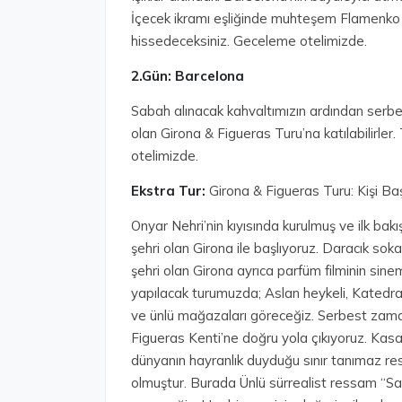
İçecek ikramı eşliğinde muhteşem Flamenko d
hissedeceksiniz. Geceleme otelimizde.
2.Gün: Barcelona
Sabah alınacak kahvaltımızın ardından serbe
olan Girona & Figueras Turu’na katılabilirl
otelimizde.
Ekstra Tur:
Girona & Figueras Turu: Kişi Ba
Onyar Nehri’nin kıyısında kurulmuş ve ilk ba
şehri olan Girona ile başlıyoruz. Daracık soka
şehri olan Girona ayrıca parfüm filminin sine
yapılacak turumuzda; Aslan heykeli, Katedra
ve ünlü mağazaları göreceğiz. Serbest zama
Figueras Kenti’ne doğru yola çıkıyoruz. Kasab
dünyanın hayranlık duyduğu sınır tanımaz r
olmuştur. Burada Ünlü sürrealist ressam “Salv