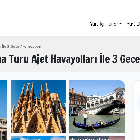
Yurt İçi Turlar
Yurt D
rı İle 3 Gece Promosyon
na Turu Ajet Havayolları İle 3 Ge
+5 fotoğraf daha