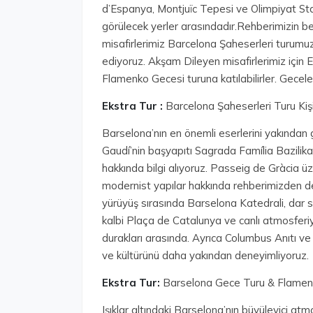
d’Espanya, Montjuïc Tepesi ve Olimpiyat Sta
görülecek yerler arasındadır.Rehberimizin b
misafirlerimiz Barcelona Şaheserleri turumuz
ediyoruz. Akşam Dileyen misafirlerimiz içi
Flamenko Gecesi turuna katılabilirler. Gece
Ekstra Tur :
Barcelona Şaheserleri Turu Kişi
Barselona’nın en önemli eserlerini yakından gör
Gaudí’nin başyapıtı Sagrada Família Bazilikası
hakkında bilgi alıyoruz. Passeig de Gràcia ü
modernist yapılar hakkında rehberimizden det
yürüyüş sırasında Barselona Katedrali, dar 
kalbi Plaça de Catalunya ve canlı atmosfer
durakları arasında. Ayrıca Columbus Anıtı ve 
ve kültürünü daha yakından deneyimliyoruz.
Ekstra Tur:
Barselona Gece Turu & Flamenko
Işıklar altındaki Barselona’nın büyüleyici a