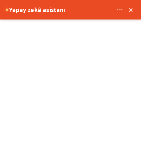
×
Yapay zekâ asistanı
✦
Anasayfa
EKSPRESS ORTA AVRUPA PC (GRZ-GRZ) VİYANA (2) & PRAG (2) &
BUDAPEŞTE (1)
EKSPRESS ORTA AVRUPA PC (GRZ-GRZ)
VİYANA (2) & PRAG (2) & BUDAPEŞTE (1)
5 Gece 6 Gün