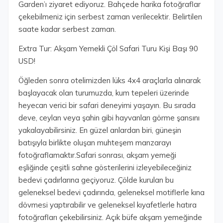
Garden’ı ziyaret ediyoruz. Bahçede harika fotoğraflar
çekebilmeniz için serbest zaman verilecektir. Belirtilen
saate kadar serbest zaman.
Extra Tur: Akşam Yemekli Çöl Safari Turu Kişi Başı 90
USD!
Öğleden sonra otelimizden lüks 4x4 araçlarla alınarak
başlayacak olan turumuzda, kum tepeleri üzerinde
heyecan verici bir safari deneyimi yaşayın. Bu sırada
deve, ceylan veya şahin gibi hayvanları görme şansını
yakalayabilirsiniz. En güzel anlardan biri, güneşin
batışıyla birlikte oluşan muhteşem manzarayı
fotoğraflamaktır.Safari sonrası, akşam yemeği
eşliğinde çeşitli sahne gösterilerini izleyebileceğiniz
bedevi çadırlarına geçiyoruz. Çölde kurulan bu
geleneksel bedevi çadırında, geleneksel motiflerle kına
dövmesi yaptırabilir ve geleneksel kıyafetlerle hatıra
fotoğrafları çekebilirsiniz. Açık büfe akşam yemeğinde