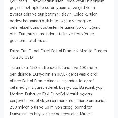
Çöl Safari Turu'na katılabilirler. Çölde keyifli bir akşam
geçirin, 4x4 ciplerle safari yapın, deve çiftliklerini
ziyaret edin ve gün batımını izleyin. Çölde kurulan
bedevi kampında açık büfe akşam yemeği ve
geleneksel dans gösterileri ile günün yorgunluğunu
atın. Turumuzun ardından otelimize transfer ve
geceleme otelimizde.
Extra Tur: Dubai Enleri Dubai Frame & Miracle Garden
Turu 70 USD!
Turumuza, 150 metre uzunluğunda ve 100 metre
genişliğinde, Dünya’nın en büyük çerçevesi olarak
bilinen Dubai Frame binasını dışarıdan fotoğraf
çekmek için ziyaret ederek başlıyoruz. Bu ikonik yapı,
Modern Dubai ve Eski Dubai’yi iki farklı açıdan
çerçeveler ve etkileyici bir manzara sunar. Sonrasında,
250 milyon bitki ve 50 milyon çiçeği barındıran
Dünya’nın en büyük çiçek bahçesi olan Miracle