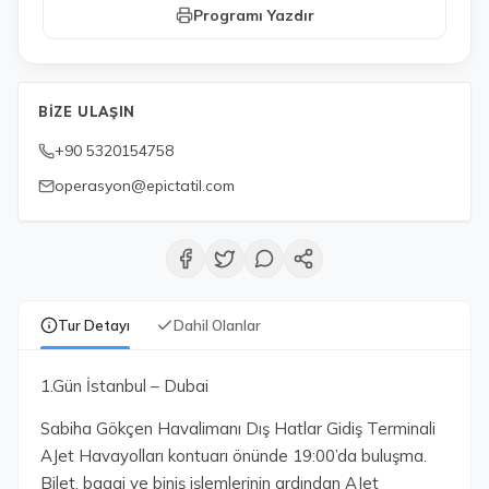
Programı Yazdır
BIZE ULAŞIN
+90 5320154758
operasyon@epictatil.com
Tur Detayı
Dahil Olanlar
1.Gün İstanbul – Dubai
Sabiha Gökçen Havalimanı Dış Hatlar Gidiş Terminali
AJet Havayolları kontuarı önünde 19:00’da buluşma.
Bilet, bagaj ve biniş işlemlerinin ardından AJet