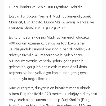
Dubai İkonları ve Şehir Turu Fiyatlara Dahildir!
Ekstra Tur: Akşam Yemekli Madinat Jumeirah, Souk
Madinat, Burj Khalifa, Dubai Mall Alışveriş Merkezi ve
Fountain Show Turu Kişi Başı 75 USD
Bu turumuzun ilk gezisi Madinat Jumeirah olacaktır.
400 dönüm üzerine kurulmuş bu tatil köyü; 2 km
uzunluğundaki kumsal boyunca, 5 yıldızlı oteller, 29
adet yazlık villa, 40 restoran ve büyük bir çarşı
bulundurmaktadır. Venedik şehrini çağrıştıran bu
geleneksel çarşı, bölgenin eski mimari özelliklerini
taşıması ve hediyelik eşya konusunda geniş çeşit
sunmasıyla beğenilecektir.
İkinci durağımız, dünyanın en büyük mimarisi olarak
bilinen Burj Khalifa’dır. 828 metre uzunluğuyla dünyanın
en yüksek binası unvanına sahip Burj Khalifa (Burç
Halife), adını Halife bin Zayed’den almış ve 160’tan