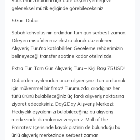
Souk manzaralarını açık büfe akşam yemeği ve
geleneksel müzik eşliğinde görebileceksiniz.
5.Gün: Dubai
Sabah kahvaltısının ardından tüm gün serbest zaman.
Dileyen misafirlerimiz ekstra olarak düzenlenen
Alışveriş Turu'na katılabilirler. Geceleme rehberimizin
belirleyeceği transfer saatine kadar otelimizde.
Extra Tur: Tam Gün Alışveriş Turu – Kişi Başı 75 USD!
Dubai’den ayrılmadan önce alışverişinizi tamamlamak
için mükemmel bir fırsat! Turumuzda, aradığınız her
türlü ürünü bulabileceğiniz üç farklı alışveriş noktasına
ziyaret edeceksiniz. Day2Day Alışveriş Merkezi:
Hediyelik eşyalarınızı bulabileceğiniz bu alışveriş
merkezinde ilk molamızı veriyoruz. Mall of the
Emirates: İçerisinde kayak pistinin de bulunduğu bu
ünlü alışveriş merkezinde serbest zaman