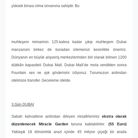
yüksek binası olma ünvanına sahiptir. Bu
muhteşem mimarinin 125.katına kadar çıkıp muhteşem Dubai
manzarsını birkez de buradan izlemenizi kesinlikle öneririz.
Dünyanın en büyük alışveriş merkezlerinden biri olarak bilinen 1200
dükkân kapasiteli Dubai Mall. Dubai Mall’de mola verdikten sonra
Fountain ses ve ışık gösterisini izliyoruz. Turumuzun ardından
otelimize transfer. Geceleme otelde.
3.Gün DUBAI
Sabah kahvaltının ardından dileyen misafirlerimiz
ekstra olarak
düzenlenecek Miracle Garden
turuna katılabilirler.
(55 Euro)
Yaklaşık 18 dönümlük arazi içinde 45 milyon çiçeği bir arada