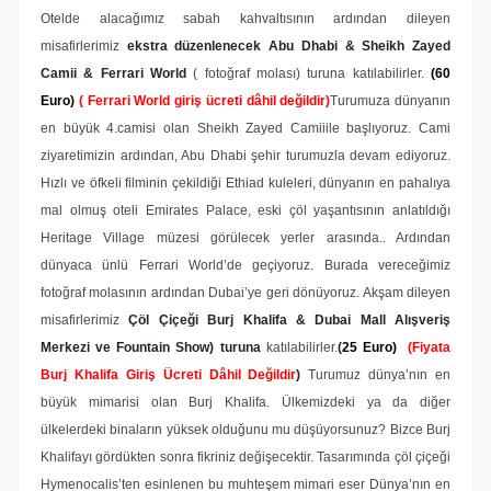
Otelde alacağımız sabah kahvaltısının ardından dileyen
misafirlerimiz
ekstra düzenlenecek Abu Dhabi & Sheikh Zayed
Camii & Ferrari World
( fotoğraf molası) turuna katılabilirler.
(60
Euro)
( Ferrari World giriş ücreti dâhil değildir)
Turumuza dünyanın
en büyük 4.camisi olan Sheikh Zayed Camii
ile başlıyoruz. Cami
ziyaretimizin ardından, Abu Dhabi şehir turumuzla devam ediyoruz.
Hızlı ve öfkeli filminin çekildiği Ethiad kuleleri, dünyanın en pahalıya
mal olmuş oteli Emirates Palace, eski çöl yaşantısının anlatıldığı
Heritage Village müzesi görülecek yerler arasında.. Ardından
dünyaca ünlü Ferrari World’de geçiyoruz. Burada vereceğimiz
fotoğraf molasının ardından Dubai’ye geri dönüyoruz. Akşam dileyen
misafirlerimiz
Çöl Çiçeği Burj Khalifa & Dubai Mall Alışveriş
Merkezi ve Fountain Show) turuna
katılabilirler.
(
25 Euro)
(Fiyata
Burj Khalifa Giriş Ücreti Dâhil Değildir
)
Turumuz dünya’nın en
büyük mimarisi olan Burj Khalifa. Ülkemizdeki ya da diğer
ülkelerdeki binaların yüksek olduğunu mu düşüyorsunuz? Bizce Burj
Khalifayı gördükten sonra fikriniz değişecektir. Tasarımında çöl çiçeği
Hymenocalis’ten esinlenen bu muhteşem mimari eser Dünya’nın en