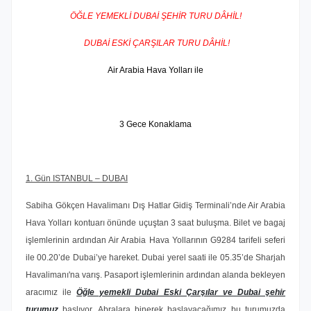
ÖĞLE YEMEKLİ DUBAİ ŞEHİR TURU DÂHİL!
DUBAİ ESKİ ÇARŞILAR TURU DÂHİL!
Air Arabia Hava Yolları ile
3 Gece Konaklama
1. Gün ISTANBUL – DUBAI
Sabiha Gökçen Havalimanı Dış Hatlar Gidiş Terminali’nde Air Arabia
Hava Yolları kontuarı önünde uçuştan 3 saat buluşma. Bilet ve bagaj
işlemlerinin ardından Air Arabia Hava Yollarının G9284 tarifeli seferi
ile 00.20’de Dubai’ye hareket. Dubai yerel saati ile 05.35’de Sharjah
Havalimanı'na varış. Pasaport işlemlerinin ardından alanda bekleyen
aracımız ile
Öğle yemekli Dubai Eski Çarşılar ve Dubai şehir
turumuz
başlıyor. Abralara binerek başlayacağımız bu turumuzda