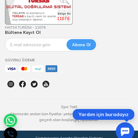
11076
HAT34 TURİZM - 11076
Bültene Kayıt Ol
Abone Ol
GÜVENLI ÖDEME
Epic Tatil
Sitemizde anılan tüm fiyatlar, yeterli kontenjan olması durumunda
Yardım için buradayız
geçerli olan başlangıç fiyatlarıdır.
Commoware Acente Yönetim Sistemi