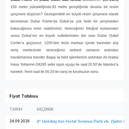
150 metre yüksekliğinde,93 metre genişliğinde devasa bir resim
çerçevesi düşünün? Gezegendeki en büyük resim çerçevesi olarak
tanımlanan Dubai Frame’da Dubai’ye çok farklı bir çerçeveden
bakacağınıza emin olabilirsiniz. Vereceğimiz fotoğraf molasından
sonra Dubai’nin en büyük outletlerinden biri olan Dubai Outlet
Center’a geçiyoruz. 1200’den fazla markayı içinde barından alış
veriş merkezinde vereceğimiz serbest zamanın ardından
havalimanına transfer. Bagaj ve bilet işlemlerinin ardından Air Arabia
Hava Yollarının G9285 sefer sayılı uçuşu ile saat 20.50’de İstanbul’a
hareket. Yerel saat ile 00.20’de varış ve turumuzun sonu.
Fiyat Tablosu
TARIH
SEÇENEK
24.09.2026
4* Holiday Inn Hotel Science Park vb. (Şehir Me