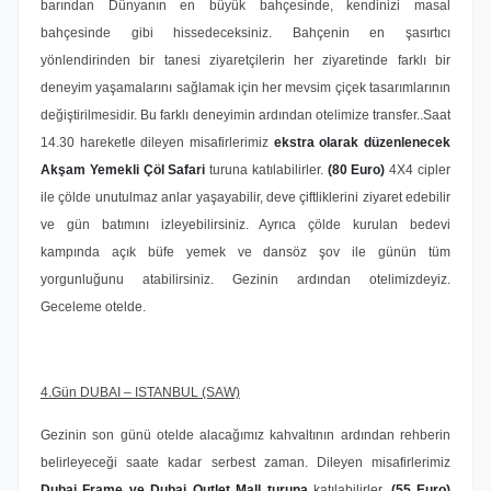
barından Dünyanın en büyük bahçesinde, kendinizi masal
bahçesinde gibi hissedeceksiniz. Bahçenin en şasırtıcı
yönlendirinden bir tanesi ziyaretçilerin her ziyaretinde farklı bir
deneyim yaşamalarını sağlamak için her mevsim çiçek tasarımlarının
değiştirilmesidir. Bu farklı deneyimin ardından otelimize transfer..Saat
14.30 hareketle dileyen misafirlerimiz
ekstra olarak düzenlenecek
Akşam Yemekli Çöl Safari
turuna katılabilirler.
(80 Euro)
4X4 cipler
ile çölde unutulmaz anlar yaşayabilir, deve çiftliklerini ziyaret edebilir
ve gün batımını izleyebilirsiniz. Ayrıca çölde kurulan bedevi
kampında açık büfe yemek ve dansöz şov ile günün tüm
yorgunluğunu atabilirsiniz. Gezinin ardından otelimizdeyiz.
Geceleme otelde.
4.Gün DUBAI – ISTANBUL (SAW)
Gezinin son günü otelde alacağımız kahvaltının ardından rehberin
belirleyeceği saate kadar serbest zaman. Dileyen misafirlerimiz
Dubai Frame ve Dubai Outlet Mall turuna
katılabilirler.
(55 Euro)