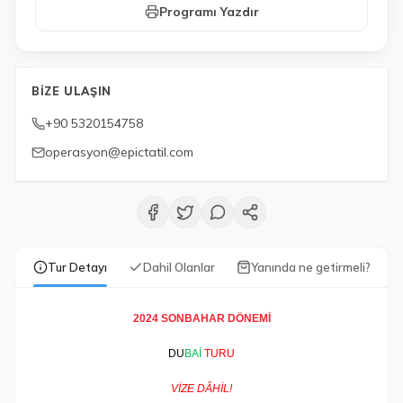
Programı Yazdır
BIZE ULAŞIN
+90 5320154758
operasyon@epictatil.com
Tur Detayı
Dahil Olanlar
Yanında ne getirmeli?
2024 SONBAHAR DÖNEMİ
DU
BAİ
TURU
VİZE DÂHİL!