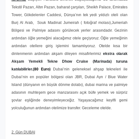
Tekstil Pazarı, Altın Pazarı, baharat çarşıları, Sheikh Palace, Emirates
Tower, Gökdelenler Caddesi, Dünya’nın tek yedi yıldızlı oteli olan
Burj Al Arab, Souk Madinat Jumeirah ( fotoğraf molası),Jumeriah
Bölgesi ve Palmiye adasını görülecek yerler arasındadır. Gezinin
ardından öğle yemeğini alacağımız otele geçiyoruz. Öğle yemeğinin
ardından otellere giriş işlemini tamamlıyoruz. Otelde kısa bir
dinlenmenin ardından akşam dileyen misafirlerimiz
ekstra olarak
Akşam Yemekli Tekne Dhow Cruise (Marinada) turuna
katılabilirler.(
80 Euro
)
Dubai’nin geleneksel ahşap tekneleri ile
Dubai’nin en popüler bölgesi olan JBR, Dubai Ayn / Blue Water
Island (dünyanın en büyük dönme dolabı), dubai marina ve palmiye
adasının muhteşem gece manzarasını açık büfe yemek ve sürpriz
şovlar eşliğinde deneyimleyeceğiz. Yaşayacağımız keyifli gemi
yolculuğunun ardından otelimize transfer. Geceleme otelde.
2. Gün DUBAI