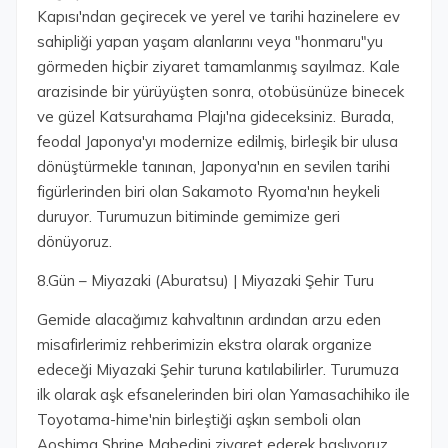
Kapısı'ndan geçirecek ve yerel ve tarihi hazinelere ev
sahipliği yapan yaşam alanlarını veya "honmaru"yu
görmeden hiçbir ziyaret tamamlanmış sayılmaz. Kale
arazisinde bir yürüyüşten sonra, otobüsünüze binecek
ve güzel Katsurahama Plajı'na gideceksiniz. Burada,
feodal Japonya'yı modernize edilmiş, birleşik bir ulusa
dönüştürmekle tanınan, Japonya'nın en sevilen tarihi
figürlerinden biri olan Sakamoto Ryoma'nın heykeli
duruyor. Turumuzun bitiminde gemimize geri
dönüyoruz.
8.Gün – Miyazaki (Aburatsu) | Miyazaki Şehir Turu
Gemide alacağımız kahvaltının ardından arzu eden
misafirlerimiz rehberimizin ekstra olarak organize
edeceği Miyazaki Şehir turuna katılabilirler. Turumuza
ilk olarak aşk efsanelerinden biri olan Yamasachihiko ile
Toyotama-hime'nin birleştiği aşkın semboli olan
Aoshima Shrine Mabedini ziyaret ederek başlıyoruz.