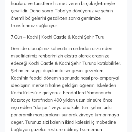
hacılara ve turistlere hizmet veren birçok işletmeyle
çevrilidir. Daha sonra Toba’ya dönüyoruz ve şehrin
önemli bölgelerini gezdikten sonra gemimize
transferimiz sağlanıyor.
7.Gün – Kochi | Kochi Castle & Kochi Şehir Turu
Gemide alacağımız kahvaltının ardından arzu eden
misafirlerimiz rehberimizin ekstra olarak organize
edeceği Kochi Castle & Kochi Şehir Turuna katılabilirler.
Şehrin en saygı duyulan iki simgesini gezerken,
Kochi'nin feodal dönemin sonunda nasıl pro-emperyal
ideolojinin merkezi haline geldiğini öğrenin. İskeleden
Kochi Kalesi'ne gidiyoruz. Feodal lord Yamanouchi
Kazutoyo tarafından 400 yıldan uzun bir süre önce
inşa edilen "donjon" veya ana kule, tüm şehrin ünlü,
panoramik manzaralarını sunarak zirveye tırmanmaya
değer. Turunuz sizi kalenin ikinci kalesini iç mabedine
bağlayan güzelce restore edilmiş Tsumemon