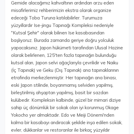
Gemide alacağımız kahvaltının ardından arzu eden
misafirlerimiz rehberimizin ekstra olarak organize
edeceği Toba Turuna katılabilirler. Turumuza
yüzyıllardır Ise-jingu Tapınağı Kompleksi nedeniyle
"Kutsal Şehir" olarak bilinen Ise kasabasından
başlıyoruz. Burada zamanda geriye doğru yolculuk
yapacaksınız. Japon hükümeti tarafından Ulusal Hazine
olarak belirlenen, 125'ten fazla tapınağın bulunduğu
kutsal alan, Japon selvi ağaçlarıyla çevrilidir ve Naiku
(İç Tapınak) ve Geku (Dış Tapınak) ana tapınaklarının
etrafında merkezlenmiştir. Her tapınağın ana binası,
eski Japon stilinde, boyanmamış selviden yapılmış,
birleştirilmiş ahşaptan yapılmış, basit bir sazdan
kulübedir. Kompleksin kalbinde, güzel bir mimari diziye
sahip üç dönümlük bir sokak olan iyi korunmuş Okage
Yokocho yer almaktadır. Edo ve Meiji Dönemi'nden
kalma bir kasabayı andıracak şekilde inşa edilen sokak,
evler, dükkanlar ve restoranlar ile birkaç yüzyıldır