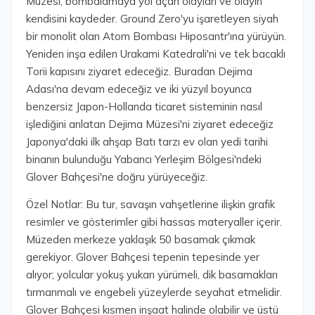
Müzesi, bombalamaya yol açan olayları ve olayın
kendisini kaydeder. Ground Zero'yu işaretleyen siyah
bir monolit olan Atom Bombası Hiposantr'ına yürüyün.
Yeniden inşa edilen Urakami Katedrali'ni ve tek bacaklı
Torii kapısını ziyaret edeceğiz. Buradan Dejima
Adası'na devam edeceğiz ve iki yüzyıl boyunca
benzersiz Japon-Hollanda ticaret sisteminin nasıl
işlediğini anlatan Dejima Müzesi'ni ziyaret edeceğiz
Japonya'daki ilk ahşap Batı tarzı ev olan yedi tarihi
binanın bulunduğu Yabancı Yerleşim Bölgesi'ndeki
Glover Bahçesi'ne doğru yürüyeceğiz.
Özel Notlar: Bu tur, savaşın vahşetlerine ilişkin grafik
resimler ve gösterimler gibi hassas materyaller içerir.
Müzeden merkeze yaklaşık 50 basamak çıkmak
gerekiyor. Glover Bahçesi tepenin tepesinde yer
alıyor; yolcular yokuş yukarı yürümeli, dik basamakları
tırmanmalı ve engebeli yüzeylerde seyahat etmelidir.
Glover Bahçesi kısmen inşaat halinde olabilir ve üstü