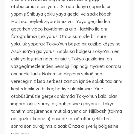
otobüsümüze biniyoruz. Sırada dünya çapında ün
yapmış Shibuya çoklu yaya geçidi ve sadık köpek
Hachiko heykeli ziyaretimiz var. Yaya geçidinden
geçerken video kayıtlarımızı alıp Hachiko ile anı
fotoğrafımızı çekiyoruz. Otobüsümüzle bir süre
yolculuk yaparak Tokyo'nun başka bir cazibe köşesine,
Asakusa'ya gidiyoruz. Asakusa bölgesi Tokyo'nun en
eski yerleşimlerinden birisidir. Tokyo gezilerinin en
vazgeçilmezlerinden Sensōji Tapınağı ziyareti sonrası
önündeki tarihi Nakamise alışveriş sokağında
vereceğimiz kısa serbest zaman içinde sokak tadlarını
keşfedebilir ve birkaç hediye alabilirsiniz. Yine
otobüsümüzle gerçek anlamda Tokyo'nun kalbi olan
imparatorluk sarayı dış bahçesine gidiyoruz. Tokyo
tanıtım broşürerinde mutlaka yer alan Nijūbashi(takma
adı gözlük köprüsü) önünde fotoğraflar çektikten
sonra son durağımız olacak Ginza alışveriş bölgesine
gidiyoruz.