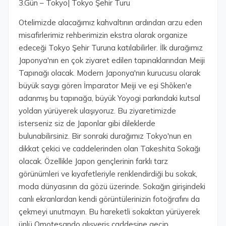
3.Gün – Tokyo| Tokyo Şehir Turu
Otelimizde alacağımız kahvaltının ardından arzu eden
misafirlerimiz rehberimizin ekstra olarak organize
edeceği Tokyo Şehir Turuna katılabilirler. İlk durağımız
Japonya'nın en çok ziyaret edilen tapınaklarından Meiji
Tapınağı olacak. Modern Japonya'nın kurucusu olarak
büyük saygı gören İmparator Meiji ve eşi Shōken'e
adanmış bu tapınağa, büyük Yoyogi parkındaki kutsal
yoldan yürüyerek ulaşıyoruz. Bu ziyaretimizde
isterseniz siz de Japonlar gibi dileklerde
bulunabilirsiniz. Bir sonraki durağımız Tokyo'nun en
dikkat çekici ve caddelerinden olan Takeshita Sokağı
olacak. Özellikle Japon gençlerinin farklı tarz
görünümleri ve kıyafetleriyle renklendirdiği bu sokak,
moda dünyasının da gözü üzerinde. Sokağın girişindeki
canlı ekranlardan kendi görüntülerinizin fotoğrafını da
çekmeyi unutmayın. Bu hareketli sokaktan yürüyerek
ünlü Omotesando alışveriş caddesine geçip