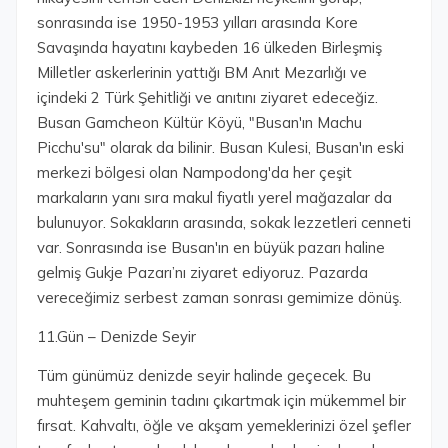
sonrasında ise 1950-1953 yılları arasında Kore
Savaşında hayatını kaybeden 16 ülkeden Birleşmiş
Milletler askerlerinin yattığı BM Anıt Mezarlığı ve
içindeki 2 Türk Şehitliği ve anıtını ziyaret edeceğiz.
Busan Gamcheon Kültür Köyü, "Busan'ın Machu
Picchu'su" olarak da bilinir. Busan Kulesi, Busan'ın eski
merkezi bölgesi olan Nampodong'da her çeşit
markaların yanı sıra makul fiyatlı yerel mağazalar da
bulunuyor. Sokakların arasında, sokak lezzetleri cenneti
var. Sonrasında ise Busan'ın en büyük pazarı haline
gelmiş Gukje Pazarı’nı ziyaret ediyoruz. Pazarda
vereceğimiz serbest zaman sonrası gemimize dönüş.
11.Gün – Denizde Seyir
Tüm günümüz denizde seyir halinde geçecek. Bu
muhteşem geminin tadını çıkartmak için mükemmel bir
fırsat. Kahvaltı, öğle ve akşam yemeklerinizi özel şefler