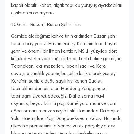
kapalı olabilir.Rahat, alçak topuklu yürüyüş ayakkabıları
giyilmesini öneriyoruz.
10.Gün – Busan | Busan Şehir Turu
Gemide alacağımız kahvaltının ardından Busan şehir
turuna başlıyoruz. Busan Güney Kore'nin ikinci büyük
şehri ve önemli bir liman kentidir. MS 1. yüzyılda dört
küçük devletin yönettiği bir liman kenti haline gelmiştir.
Tapınakları, kral mezarları, Japon işgali ve Kore
savaşına tanıklık yapmış bu şehirde ilk olarak Güney
Kore'nin sahip olduğu sayılı kıyı kenarı Budist
tapınaklarından biri olan Haedong Yonggungsa
tapınağını ziyaret edeceğiz. Daha sonra mavi
okyanus, beyaz kumlu plaj, Kamélya ormanı ve çam
ağacı ormanı manzarasıyla ünlü Haeundae Dalmaji-gil
Yolu, Haeundae Plajı, Dongbaekseom Adası, Naranda
ülkesinin prensesinin efsanevi yürek parçalayıcı aşk
hikayesini temsil eden Denizkızı heykelini görüp,