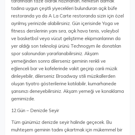
tarafından taze olarak hazırlanan, herkesin damak
tadına uygun çeşitli yiyecekleri bulunduran açık büfe
restoranda ya da A La Carte restoranda sizin için özel
ayrılmış yerinizde alabilirsiniz. Gün içerisinde Yoga ve
fitness derslerinin yanı sıra, açık hava tenis, voleybol
ve basketbol veya vücut geliştirme ekipmanlarının da
yer aldığı son teknoloji ürünü Technogym ile donatılan
spor salonundan yararlanabilirsiniz. Akşam
yemeğinden sonra dilerseniz geminin renkli ve
eğlenceli bar ve kafelerinde vakit geçirip canlı müzik
dinleyebilir, dilerseniz Broadway stili müzikallerden
oluşan tiyatro gösterilerine katılabilir, kumarhanede
şansınızı deneyebilirsiniz. Akşam yemeği ve konaklama
gemimizde.
12.Gün – Denizde Seyir
Tüm günümüz denizde seyir halinde geçecek. Bu
muhteşem geminin tadını çıkartmak için mükemmel bir