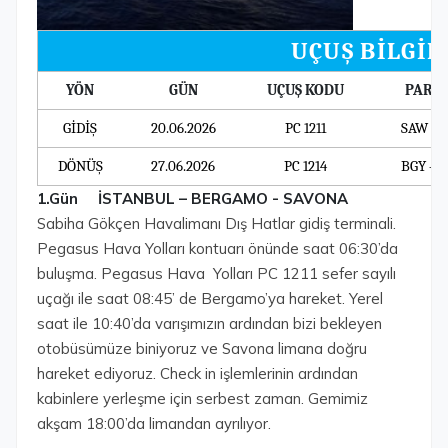
UÇUŞ BİLGİL
YÖN
GÜN
UÇUŞ KODU
PARK
GİDİŞ
20.06.2026
PC 1211
SAW – 
DÖNÜŞ
27.06.2026
PC 1214
BGY – 
1.Gün İSTANBUL – BERGAMO - SAVONA
Sabiha Gökçen Havalimanı Dış Hatlar gidiş terminali.
Pegasus Hava Yolları kontuarı önünde saat 06:30’da
buluşma. Pegasus Hava Yolları PC 1211 sefer sayılı
uçağı ile saat 08:45’ de Bergamo’ya hareket. Yerel
saat ile 10:40’da varışımızın ardından bizi bekleyen
otobüsümüze biniyoruz ve Savona limana doğru
hareket ediyoruz. Check in işlemlerinin ardından
kabinlere yerleşme için serbest zaman. Gemimiz
akşam 18:00’da limandan ayrılıyor.