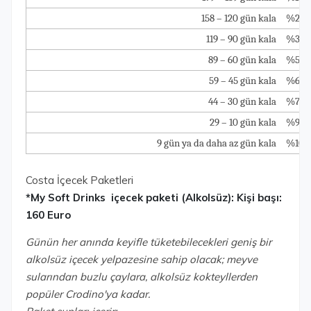
158 – 120 gün kala
%25
119 – 90 gün kala
%30
89 – 60 gün kala
%50
59 – 45 gün kala
%60
44 – 30 gün kala
%75
29 – 10 gün kala
%90
9 gün ya da daha az gün kala
%100
Costa İçecek Paketleri
*My Soft Drinks içecek paketi (Alkolsüz): Kişi başı:
160 Euro
Günün her anında keyifle tüketebilecekleri geniş bir
alkolsüz içecek yelpazesine sahip olacak; meyve
sularından buzlu çaylara, alkolsüz kokteyllerden
popüler Crodino'ya kadar.