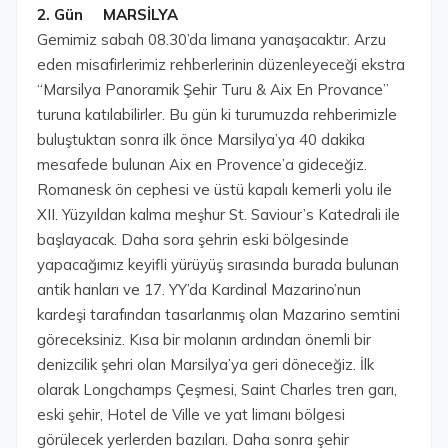
2. Gün MARSİLYA
Gemimiz sabah 08.30’da limana yanaşacaktır. Arzu
eden misafirlerimiz rehberlerinin düzenleyeceği ekstra
“Marsilya Panoramik Şehir Turu & Aix En Provance”
turuna katılabilirler. Bu gün ki turumuzda rehberimizle
buluştuktan sonra ilk önce Marsilya’ya 40 dakika
mesafede bulunan Aix en Provence’a gideceğiz.
Romanesk ön cephesi ve üstü kapalı kemerli yolu ile
XII. Yüzyıldan kalma meşhur St. Saviour’s Katedrali ile
başlayacak. Daha sora şehrin eski bölgesinde
yapacağımız keyifli yürüyüş sırasında burada bulunan
antik hanları ve 17. YY’da Kardinal Mazarino’nun
kardeşi tarafından tasarlanmış olan Mazarino semtini
göreceksiniz. Kısa bir molanın ardından önemli bir
denizcilik şehri olan Marsilya’ya geri döneceğiz. İlk
olarak Longchamps Çeşmesi, Saint Charles tren garı,
eski şehir, Hotel de Ville ve yat limanı bölgesi
görülecek yerlerden bazıları. Daha sonra şehir