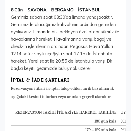
8.Gün SAVONA – BERGAMO - İSTANBUL
Gemimiz sabah saat 08:30’da limana yanaşacaktır.
Gemimizde alacağımız kahvaltının ardından gemiden
ayrılıyoruz. Limanda bizi bekleyen özel otobüsümüz ile
havaalanına hareket. Havalimanına varış, bagaj ve
check-in işlemlerinin ardından Pegasus Hava Yolları
1214 sefer sayılı uçağıyla saat 17:15 de İstanbul'a
hareket. Yerel saat ile 20:55 de İstanbul’a varış. Bir
başka keyifli gezimizde buluşmak üzere!
İPTAL & İADE ŞARTLARI
Rezervasyon itibari ile iptal talep edilen tarih baz alınarak
aşağıdaki kesinti tutarları veya oranları geçerli olacaktır.
REZERVASYON TARİHİ İTİBARİYLE HAREKET TARİHİNE
UYGU
180 gün kala
%10
179 – 159 gün kala
%15