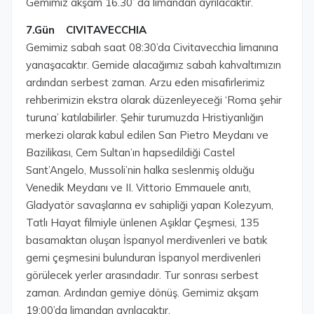
Gemimiz akşam 16.30’ da limandan ayrılacaktır.
7.Gün CIVITAVECCHIA
Gemimiz sabah saat 08:30’da Civitavecchia limanına
yanaşacaktır. Gemide alacağımız sabah kahvaltımızın
ardından serbest zaman. Arzu eden misafirlerimiz
rehberimizin ekstra olarak düzenleyeceği ‘Roma şehir
turuna’ katılabilirler. Şehir turumuzda Hristiyanlığın
merkezi olarak kabul edilen San Pietro Meydanı ve
Bazilikası, Cem Sultan’ın hapsedildiği Castel
Sant’Angelo, Mussoli’nin halka seslenmiş olduğu
Venedik Meydanı ve II. Vittorio Emmauele anıtı,
Gladyatör savaşlarına ev sahipliği yapan Kolezyum,
Tatlı Hayat filmiyle ünlenen Aşıklar Çeşmesi, 135
basamaktan oluşan İspanyol merdivenleri ve batık
gemi çeşmesini bulunduran İspanyol merdivenleri
görülecek yerler arasındadır. Tur sonrası serbest
zaman. Ardından gemiye dönüş. Gemimiz akşam
19:00’da limandan ayrılacaktır.