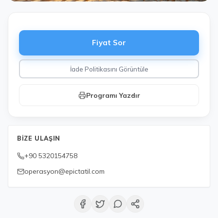
Fiyat Sor
İade Politikasını Görüntüle
Programı Yazdır
BIZE ULAŞIN
+90 5320154758
operasyon@epictatil.com