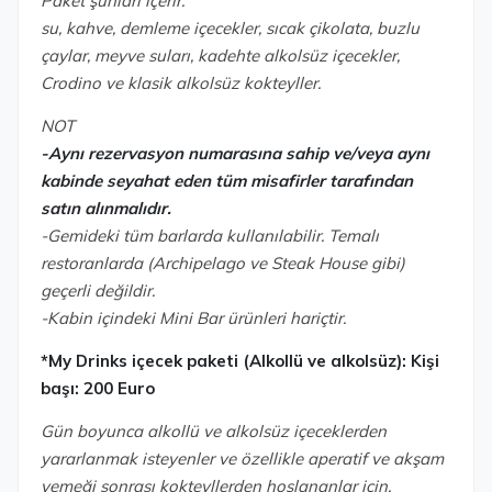
Paket şunları içerir:
su, kahve, demleme içecekler, sıcak çikolata, buzlu
çaylar, meyve suları, kadehte alkolsüz içecekler,
Crodino ve klasik alkolsüz kokteyller.
NOT
-Aynı rezervasyon numarasına sahip ve/veya aynı
kabinde seyahat eden tüm misafirler tarafından
satın alınmalıdır.
-Gemideki tüm barlarda kullanılabilir. Temalı
restoranlarda (Archipelago ve Steak House gibi)
geçerli değildir.
-Kabin içindeki Mini Bar ürünleri hariçtir.
*My Drinks içecek paketi (Alkollü ve alkolsüz):
Kişi
başı: 200 Euro
Gün boyunca alkollü ve alkolsüz içeceklerden
yararlanmak isteyenler ve özellikle aperatif ve akşam
yemeği sonrası kokteyllerden hoşlananlar için.