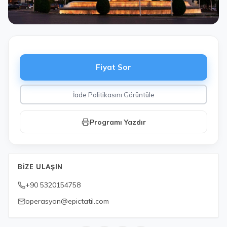
Fiyat Sor
İade Politikasını Görüntüle
Programı Yazdır
BIZE ULAŞIN
+90 5320154758
operasyon@epictatil.com