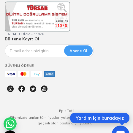
11076
HAT34 TURİZM - 11076
Bültene Kayıt Ol
Abone Ol
GÜVENLI ÖDEME
Epic Tatil
Sitemizde anılan tüm fiyatlar, yeterli kontenjan olması durumunda
Yardım için buradayız
geçerli olan başlangıç fiyatlarıdır.