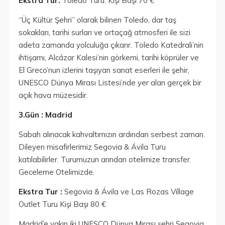
Ekstra Tur:
Toledo Turu: Kişi Başı 70 €
“Üç Kültür Şehri” olarak bilinen Toledo, dar taş
sokakları, tarihi surları ve ortaçağ atmosferi ile sizi
adeta zamanda yolculuğa çıkarır. Toledo Katedrali’nin
ihtişamı, Alcázar Kalesi’nin görkemi, tarihi köprüler ve
El Greco’nun izlerini taşıyan sanat eserleri ile şehir,
UNESCO Dünya Mirası Listesi’nde yer alan gerçek bir
açık hava müzesidir.
3.Gün : Madrid
Sabah alınacak kahvaltımızın ardından serbest zaman.
Dileyen misafirlerimiz Segovia & Ávila Turu
katılabilirler. Turumuzun arından otelimize transfer.
Geceleme Otelimizde.
Ekstra Tur :
Segovia & Ávila ve Las Rozas Village
Outlet Turu Kişi Başı 80 €
Madrid’e yakın iki UNESCO Dünya Mirası şehri Segovia