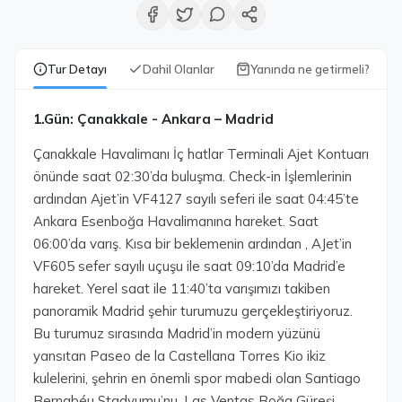
Tur Detayı
Dahil Olanlar
Yanında ne getirmeli?
1.Gün: Çanakkale - Ankara – Madrid
Çanakkale Havalimanı İç hatlar Terminali Ajet Kontuarı
önünde saat 02:30’da buluşma. Check-in İşlemlerinin
ardından Ajet’in VF4127 sayılı seferi ile saat 04:45’te
Ankara Esenboğa Havalimanına hareket. Saat
06:00’da varış. Kısa bir beklemenin ardından , AJet’in
VF605 sefer sayılı uçuşu ile saat 09:10’da Madrid’e
hareket. Yerel saat ile 11:40’ta varışımızı takiben
panoramik Madrid şehir turumuzu gerçekleştiriyoruz.
Bu turumuz sırasında Madrid’in modern yüzünü
yansıtan Paseo de la Castellana Torres Kio ikiz
kulelerini, şehrin en önemli spor mabedi olan Santiago
Bernabéu Stadyumu’nu, Las Ventas Boğa Güreşi