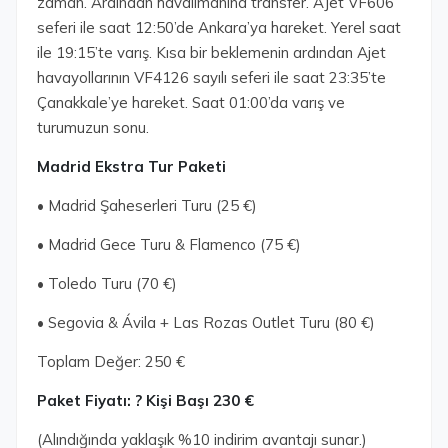
zaman. Ardından havalimanına transfer. AJet VF606
seferi ile saat 12:50’de Ankara’ya hareket. Yerel saat
ile 19:15’te varış. Kısa bir beklemenin ardından Ajet
havayollarının VF4126 sayılı seferi ile saat 23:35’te
Çanakkale’ye hareket. Saat 01:00’da varış ve
turumuzun sonu.
Madrid Ekstra Tur Paketi
• Madrid Şaheserleri Turu (25 €)
• Madrid Gece Turu & Flamenco (75 €)
• Toledo Turu (70 €)
• Segovia & Ávila + Las Rozas Outlet Turu (80 €)
Toplam Değer: 250 €
Paket Fiyatı: ? Kişi Başı 230 €
(Alındığında yaklaşık %10 indirim avantajı sunar.)