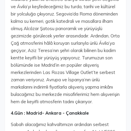
ve Ávila’yı keşfedeceğimiz bu turda, tarihi ve kültürel
bir yolculuğa çıkıyoruz. Segovia’da Roma döneminden
kalma su kemeri, gotik katedrali ve masallara ilham
olmuş Alcázar Şatosu panoramik ve yürüyüşlü
gezimizde görülecek yerler arasındadır. Ardından, Orta
Çağ atmosferini hâlâ koruyan surlarıyla ünlü Ávila’ya
geçiyor, Aziz Teresa’nın şehri olarak bilinen bu kadim
kentte keyifli bir yürüyüş yapıyoruz. Turumuzun son
bölümünde ise Madrid’in en popüler alışveriş
merkezlerinden Las Rozas Village Outlet’te serbest
zaman veriyoruz. Avrupa ve İspanya’nın ünlü
markalarını indirimli fiyatlarla alışveriş yapma imkânı
bulacağımız bu merkezde misafirlerimiz hem alışverişin
hem de keyifli atmosferin tadını çıkarıyor.
4.Gün : Madrid- Ankara - Çanakkale
Sabah alacağımız kahvaltımızın ardından serbest