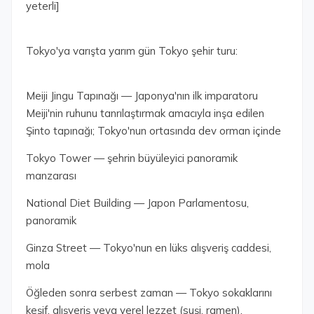
yeterli]
Tokyo'ya varışta yarım gün Tokyo şehir turu:
Meiji Jingu Tapınağı — Japonya'nın ilk imparatoru
Meiji'nin ruhunu tanrılaştırmak amacıyla inşa edilen
Şinto tapınağı; Tokyo'nun ortasında dev orman içinde
Tokyo Tower — şehrin büyüleyici panoramik
manzarası
National Diet Building — Japon Parlamentosu,
panoramik
Ginza Street — Tokyo'nun en lüks alışveriş caddesi,
mola
Öğleden sonra serbest zaman — Tokyo sokaklarını
keşif, alışveriş veya yerel lezzet (suşi, ramen).