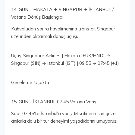
14. GÜN – HAKATA ✈ SİNGAPUR ✈ İSTANBUL /
Vatana Dönüş Başlangıcı
Kahvaltıdan sonra havalimanına transfer. Singapur
üzerinden aktarmalı dönüş uçuşu.
Uçuş: Singapore Airlines | Hakata (FUK/HND) →
Singapur (SIN) → İstanbul (IST) | 09:55 → 07:45 (+1)
Geceleme: Uçakta
15. GÜN – İSTANBUL 07:45 Vatana Varış
Saat 07:45'te İstanbul'a varış. Misafirlerimizin güzel
anılarla dolu bir tur deneyimi yaşadıklarını umuyoruz.