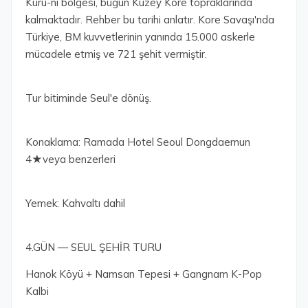
Kuru-ni bölgesi, bugün Kuzey Kore topraklarında
kalmaktadır. Rehber bu tarihi anlatır. Kore Savaşı'nda
Türkiye, BM kuvvetlerinin yanında 15.000 askerle
mücadele etmiş ve 721 şehit vermiştir.
Tur bitiminde Seul'e dönüş.
Konaklama: Ramada Hotel Seoul Dongdaemun
4★veya benzerleri
Yemek: Kahvaltı dahil
4.GÜN — SEUL ŞEHİR TURU
Hanok Köyü + Namsan Tepesi + Gangnam K-Pop
Kalbi