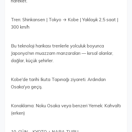
hareket.
Tren: Shinkansen | Tokyo → Kobe | Yaklaşık 2,5 saat |
300 km/h
Bu teknoloji harikası trenlerle yolculuk boyunca
Japonya'nın muazzam manzaraları — kırsal alanlar,
dağlar, küçük şehirler.
Kobe'de tarihi Ikuta Tapınağı ziyareti. Ardından
Osaka'ya geçiş.
Konaklama: Noku Osaka veya benzeri Yemek: Kahvaltı
(erken)
10. GÜN – KYOTO + NARA TURU