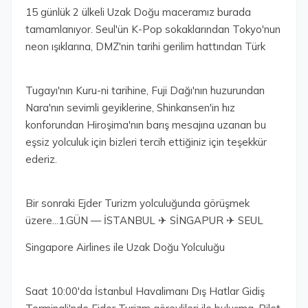
15 günlük 2 ülkeli Uzak Doğu maceramız burada
tamamlanıyor. Seul'ün K-Pop sokaklarından Tokyo'nun
neon ışıklarına, DMZ'nin tarihi gerilim hattından Türk
Tugayı'nın Kuru-ni tarihine, Fuji Dağı'nın huzurundan
Nara'nın sevimli geyiklerine, Shinkansen'in hız
konforundan Hiroşima'nın barış mesajına uzanan bu
eşsiz yolculuk için bizleri tercih ettiğiniz için teşekkür
ederiz.
Bir sonraki Ejder Turizm yolculuğunda görüşmek
üzere...1.GÜN — İSTANBUL ✈ SİNGAPUR ✈ SEUL
Singapore Airlines ile Uzak Doğu Yolculuğu
Saat 10:00'da İstanbul Havalimanı Dış Hatlar Gidiş