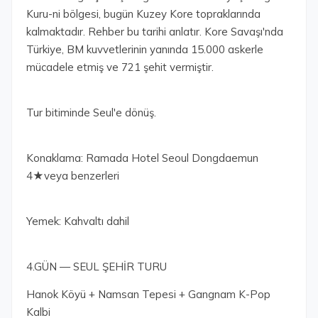
Kuru-ni bölgesi, bugün Kuzey Kore topraklarında
kalmaktadır. Rehber bu tarihi anlatır. Kore Savaşı'nda
Türkiye, BM kuvvetlerinin yanında 15.000 askerle
mücadele etmiş ve 721 şehit vermiştir.
Tur bitiminde Seul'e dönüş.
Konaklama: Ramada Hotel Seoul Dongdaemun
4★veya benzerleri
Yemek: Kahvaltı dahil
4.GÜN — SEUL ŞEHİR TURU
Hanok Köyü + Namsan Tepesi + Gangnam K-Pop
Kalbi