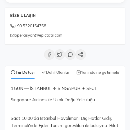
BIZE ULAŞIN
+90 5320154758
operasyon@epictatil.com
Tur Detayı
Dahil Olanlar
Yanında ne getirmeli?
1.GÜN — İSTANBUL ✈ SİNGAPUR ✈ SEUL
Singapore Airlines ile Uzak Doğu Yolculuğu
Saat 10:00'da İstanbul Havalimanı Dış Hatlar Gidiş
Terminali'nde Ejder Turizm görevlileri ile buluşma. Bilet