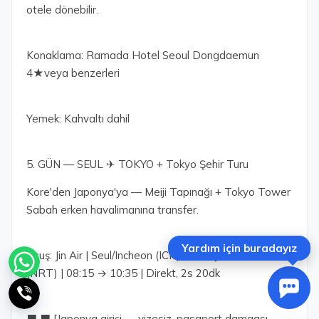
otele dönebilir.
Konaklama: Ramada Hotel Seoul Dongdaemun
4★veya benzerleri
Yemek: Kahvaltı dahil
5. GÜN — SEUL ✈ TOKYO + Tokyo Şehir Turu
Kore'den Japonya'ya — Meiji Tapınağı + Tokyo Tower
Sabah erken havalimanına transfer.
Yardım için buradayız
Uçuş: Jin Air | Seul/Incheon (ICN) → Tokyo/Narita
(NRT) | 08:15 → 10:35 | Direkt, 2s 20dk
⬛ ⬛ [Japonya girişi — vizesiz, pasaport damgası