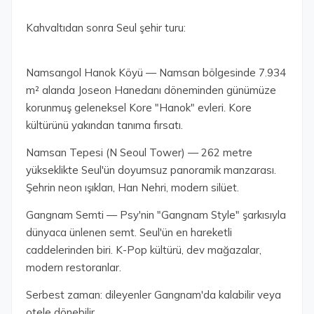
Kahvaltıdan sonra Seul şehir turu:
Namsangol Hanok Köyü — Namsan bölgesinde 7.934
m² alanda Joseon Hanedanı döneminden günümüze
korunmuş geleneksel Kore "Hanok" evleri. Kore
kültürünü yakından tanıma fırsatı.
Namsan Tepesi (N Seoul Tower) — 262 metre
yükseklikte Seul'ün doyumsuz panoramik manzarası.
Şehrin neon ışıkları, Han Nehri, modern silüet.
Gangnam Semti — Psy'nin "Gangnam Style" şarkısıyla
dünyaca ünlenen semt. Seul'ün en hareketli
caddelerinden biri. K-Pop kültürü, dev mağazalar,
modern restoranlar.
Serbest zaman: dileyenler Gangnam'da kalabilir veya
otele dönebilir.