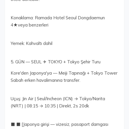
Konaklama: Ramada Hotel Seoul Dongdaemun
4★veya benzerleri
Yemek: Kahvaltı dahil
5. GÜN — SEUL ✈ TOKYO + Tokyo Şehir Turu
Kore'den Japonya'ya — Meiji Tapınağı + Tokyo Tower
Sabah erken havalimanına transfer.
Uçuş: Jin Air | Seul/Incheon (ICN) → Tokyo/Narita
(NRT) | 08:15 → 10:35 | Direkt, 2s 20dk
⬛ ⬛ [Japonya girişi — vizesiz, pasaport damgası