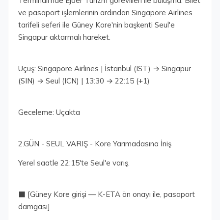
Terminali'nde Ejder Turizm görevlileri ile buluşma. Bilet
ve pasaport işlemlerinin ardından Singapore Airlines
tarifeli seferi ile Güney Kore'nin başkenti Seul'e
Singapur aktarmalı hareket.
Uçuş: Singapore Airlines | İstanbul (IST) → Singapur
(SIN) → Seul (ICN) | 13:30 → 22:15 (+1)
Geceleme: Uçakta
2.GÜN - SEUL VARIŞ - Kore Yarımadasına İniş
Yerel saatle 22:15'te Seul'e varış.
⬛ [Güney Kore girişi — K-ETA ön onayı ile, pasaport
damgası]