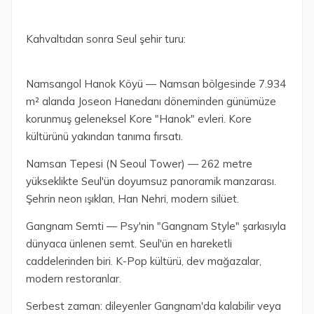
Kahvaltıdan sonra Seul şehir turu:
Namsangol Hanok Köyü — Namsan bölgesinde 7.934
m² alanda Joseon Hanedanı döneminden günümüze
korunmuş geleneksel Kore "Hanok" evleri. Kore
kültürünü yakından tanıma fırsatı.
Namsan Tepesi (N Seoul Tower) — 262 metre
yükseklikte Seul'ün doyumsuz panoramik manzarası.
Şehrin neon ışıkları, Han Nehri, modern silüet.
Gangnam Semti — Psy'nin "Gangnam Style" şarkısıyla
dünyaca ünlenen semt. Seul'ün en hareketli
caddelerinden biri. K-Pop kültürü, dev mağazalar,
modern restoranlar.
Serbest zaman: dileyenler Gangnam'da kalabilir veya