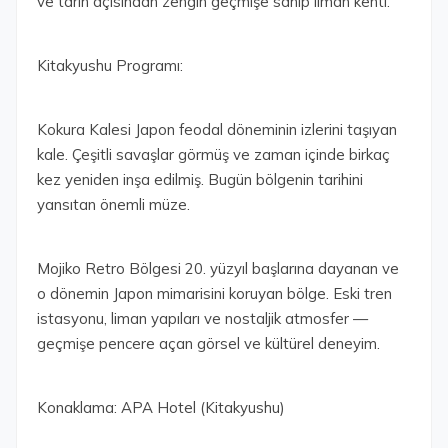
ve tarih açısından zengin geçmişe sahip liman kenti.
Kitakyushu Programı:
Kokura Kalesi Japon feodal döneminin izlerini taşıyan
kale. Çeşitli savaşlar görmüş ve zaman içinde birkaç
kez yeniden inşa edilmiş. Bugün bölgenin tarihini
yansıtan önemli müze.
Mojiko Retro Bölgesi 20. yüzyıl başlarına dayanan ve
o dönemin Japon mimarisini koruyan bölge. Eski tren
istasyonu, liman yapıları ve nostaljik atmosfer —
geçmişe pencere açan görsel ve kültürel deneyim.
Konaklama: APA Hotel (Kitakyushu)