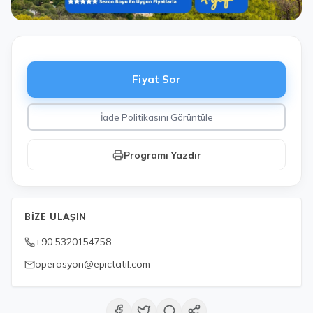
Fiyat Sor
İade Politikasını Görüntüle
Programı Yazdır
BIZE ULAŞIN
+90 5320154758
operasyon@epictatil.com