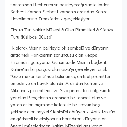
sonrasında Rehberimizin belirleyeceği saate kadar
Serbest Zaman. Serbest zamanın ardından Kahire
Havalimanına Transferimiz gerçekleşiyor.
Ekstra Tur: Kahire Müzesi & Giza Piramitleri & Sfenks
Turu (Kişi başı 80Usd)
İlk olarak Mısır'ın belirleyici bir sembolü ve dünyanın
antik Yedi Harikası'nın sonuncusu olan Keops
Piramidini görüyoruz. Günümüzde Mısır’ın başkenti
Kahire'nin bir parçası olan Giza'yı çevreleyen antik
“Gize mezar kenti”nde bulunan üç anıtsal piramitten
en eski ve en büyük olanıdır. Ardından Kefren ve
Mikerinos piramitlerini ve Giza piramitleri bölgesinde
yer alan Pençelerinin arasında bir tapınak olan ve
yatan aslan biçiminde kafası ile bir firavun başı
şeklinde olan heykel Sfenksi’ni görüyoruz. Antik Mısır’ın
en görkemli koleksiyonunu barındıran, dünyanın en
önemli müzelerinden Kahire Müzesini geziyoruz.