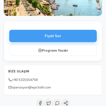
Fiyat Sor
Programı Yazdır
BIZE ULAŞIN
+90 5320154758
operasyon@epictatil.com