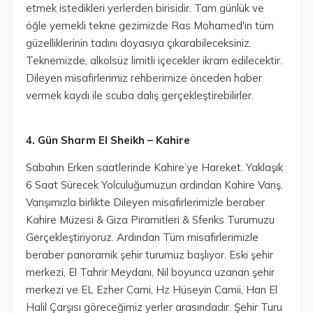
etmek istedikleri yerlerden birisidir. Tam günlük ve
öğle yemekli tekne gezimizde Ras Mohamed'in tüm
güzelliklerinin tadını doyasıya çıkarabileceksiniz.
Teknemizde, alkolsüz limitli içecekler ikram edilecektir.
Dileyen misafirlerimiz rehberimize önceden haber
vermek kaydı ile scuba dalış gerçekleştirebilirler.
4. Gün Sharm El Sheikh – Kahire
Sabahın Erken saatlerinde Kahire’ye Hareket. Yaklaşık
6 Saat Sürecek Yolculuğumuzun ardından Kahire Varış.
Varışımızla birlikte Dileyen misafirlerimizle beraber
Kahire Müzesi & Giza Piramitleri & Sfenks Turumuzu
Gerçekleştiriyoruz. Ardından Tüm misafirlerimizle
beraber panoramik şehir turumuz başlıyor. Eski şehir
merkezi, El Tahrir Meydanı, Nil boyunca uzanan şehir
merkezi ve EL Ezher Cami, Hz Hüseyin Camii, Han El
Halil Çarşısı göreceğimiz yerler arasındadır. Şehir Turu