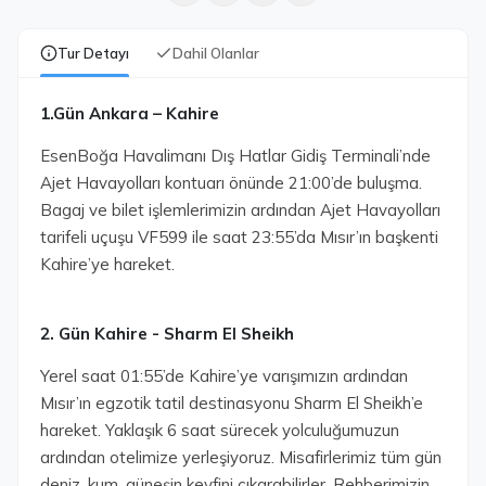
Tur Detayı
Dahil Olanlar
1.Gün Ankara – Kahire
EsenBoğa Havalimanı Dış Hatlar Gidiş Terminali’nde
Ajet Havayolları kontuarı önünde 21:00’de buluşma.
Bagaj ve bilet işlemlerimizin ardından Ajet Havayolları
tarifeli uçuşu VF599 ile saat 23:55’da Mısır’ın başkenti
Kahire’ye hareket.
2. Gün Kahire - Sharm El Sheikh
Yerel saat 01:55’de Kahire’ye varışımızın ardından
Mısır’ın egzotik tatil destinasyonu Sharm El Sheikh’e
hareket. Yaklaşık 6 saat sürecek yolculuğumuzun
ardından otelimize yerleşiyoruz. Misafirlerimiz tüm gün
deniz, kum, güneşin keyfini çıkarabilirler. Rehberimizin