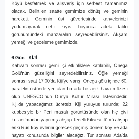
Köyü keşfetmek ve alışveriş için serbest zamanımız
olacak. Belirtilen saatte gemimize dönüş ve geminin
hareketi. Geminin üst güvertesinde kahvelerinizi
yudumlayarak nehir kıyısı boyunca adeta tablo
görünümündeki manzaraları seyredebilirsiniz. Akşam
yemeği ve geceleme gemimizde.
6.Gün - KİJİ
Kahvaltı sonrası gemi içi etkinliklere katılabilir, Onega
Gölü’nün güzelliğini seyredebilirsiniz. Öğle yemeği
sonrası saat 17:00’da Kiji’ye varış. Onega gölü içinde 60.
paralelin üstünde yer alan bu ada bir açık hava müzesi
olup UNESCO’nun Dünya Kültür Mirası listesindedir.
Kiji’de yapacağımız ücretsiz Kiji yürüyüş turunda; 22
kubbesiyle bir Peri masalı görüntüsünde olan hiç çivi
kullanılmadan yapılmış ahşap Tecelli Kilisesi, tümü ahşap
eski Rus köy evlerini görecek geçmiş dönem köy ve ada
hayatı konusunda bilgiler alacağız. Tur sonrası Ada’da