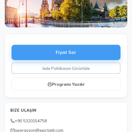
Fiyat Sor
İade Politikasını Görüntüle
Programı Yazdır
BIZE ULAŞIN
+90 5320154758
operasyon@epictatil.com