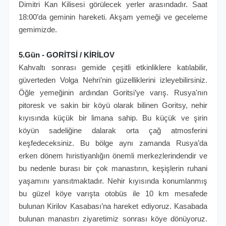
Dimitri Kan Kilisesi görülecek yerler arasındadır. Saat
18:00’da geminin hareketi. Akşam yemeği ve geceleme
gemimizde.
5.Gün - GORİTSİ / KİRİLOV
Kahvaltı sonrası gemide çeşitli etkinliklere katılabilir,
güverteden Volga Nehri’nin güzelliklerini izleyebilirsiniz.
Öğle yemeğinin ardından Goritsi’ye varış. Rusya'nın
pitoresk ve sakin bir köyü olarak bilinen Goritsy, nehir
kıyısında küçük bir limana sahip. Bu küçük ve şirin
köyün sadeliğine dalarak orta çağ atmosferini
keşfedeceksiniz. Bu bölge aynı zamanda Rusya’da
erken dönem hıristiyanlığın önemli merkezlerindendir ve
bu nedenle burası bir çok manastırın, keşişlerin ruhani
yaşamını yansıtmaktadır. Nehir kıyısında konumlanmış
bu güzel köye varışta otobüs ile 10 km mesafede
bulunan Kirilov Kasabası’na hareket ediyoruz. Kasabada
bulunan manastırı ziyaretimiz sonrası köye dönüyoruz.