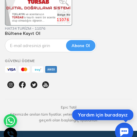
11076
HAT34 TURİZM - 11076
Bültene Kayıt Ol
Abone Ol
GÜVENLI ÖDEME
Epic Tatil
Sitemizde anılan tüm fiyatlar, yeterli kontenjan olması durumunda
Yardım için buradayız
geçerli olan başlangıç fiyatlarıdır.