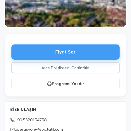
Fiyat Sor
İade Politikasını Görüntüle
Programı Yazdır
BIZE ULAŞIN
+90 5320154758
operasyon@epictatil.com