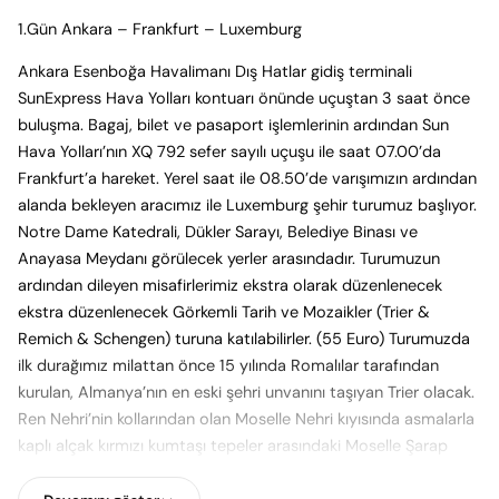
1.Gün Ankara – Frankfurt – Luxemburg
Ankara Esenboğa Havalimanı Dış Hatlar gidiş terminali
SunExpress Hava Yolları kontuarı önünde uçuştan 3 saat önce
buluşma. Bagaj, bilet ve pasaport işlemlerinin ardından Sun
Hava Yolları’nın XQ 792 sefer sayılı uçuşu ile saat 07.00’da
Frankfurt’a hareket. Yerel saat ile 08.50’de varışımızın ardından
alanda bekleyen aracımız ile Luxemburg şehir turumuz başlıyor.
Notre Dame Katedrali, Dükler Sarayı, Belediye Binası ve
Anayasa Meydanı görülecek yerler arasındadır. Turumuzun
ardından dileyen misafirlerimiz ekstra olarak düzenlenecek
ekstra düzenlenecek Görkemli Tarih ve Mozaikler (Trier &
Remich & Schengen) turuna katılabilirler. (55 Euro) Turumuzda
ilk durağımız milattan önce 15 yılında Romalılar tarafından
kurulan, Almanya’nın en eski şehri unvanını taşıyan Trier olacak.
Ren Nehri’nin kollarından olan Moselle Nehri kıyısında asmalarla
kaplı alçak kırmızı kumtaşı tepeler arasındaki Moselle Şarap
Bölgesi içerisinde yer alan Trier’de gerçekleştireceğimiz şehir