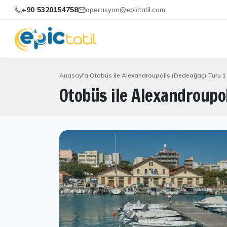
+90 5320154758
operasyon@epictatil.com
Anasayfa
Otobüs ile Alexandroupolis (Dedeağaç) Turu 1
Otobüs ile Alexandroupo