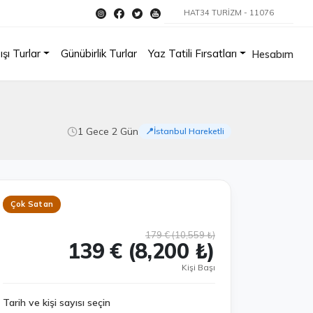
HAT34 TURİZM - 11076
ışı Turlar
Günübirlik Turlar
Yaz Tatili Fırsatları
Hesabım
1 Gece 2 Gün
📍İstanbul Hareketli
Çok Satan
179 € (10,559 ₺)
139 € (8,200 ₺)
Kişi Başı
Tarih ve kişi sayısı seçin