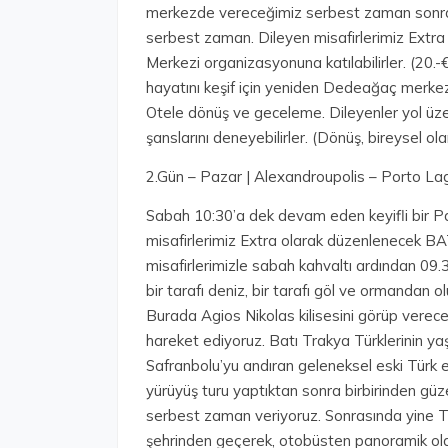
merkezde vereceğimiz serbest zaman sonras
serbest zaman. Dileyen misafirlerimiz Extra
Merkezi organizasyonuna katılabilirler. (2
hayatını keşif için yeniden Dedeağaç merkez
Otele dönüş ve geceleme. Dileyenler yol üzer
şanslarını deneyebilirler. (Dönüş, bireysel ola
2.Gün – Pazar | Alexandroupolis – Porto La
Sabah 10:30’a dek devam eden keyifli bir Paz
misafirlerimiz Extra olarak düzenlenecek BAT
misafirlerimizle sabah kahvaltı ardından 09.30
bir tarafı deniz, bir tarafı göl ve ormandan o
Burada Agios Nikolas kilisesini görüp verec
hareket ediyoruz. Batı Trakya Türklerinin yaş
Safranbolu’yu andıran geleneksel eski Türk e
yürüyüş turu yaptıktan sonra birbirinden güze
serbest zaman veriyoruz. Sonrasında yine Tü
şehrinden geçerek, otobüsten panoramik olar