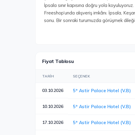
İpsala sınır kapısına doğru yola koyuluyoruz
Freeshop’unda alışveriş imkânı. İpsala, Keşa
sonu. Bir sonraki turumuzda görüşmek dileği
Fiyat Tablosu
TARIH
SEÇENEK
03.10.2026
5* Astir Palace Hotel (V.B)
10.10.2026
5* Astir Palace Hotel (V.B)
17.10.2026
5* Astir Palace Hotel (V.B)