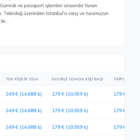
. Gümrük ve pasaport işlemleri sırasında Yunan
n, Tekirdağ üzerinden İstanbul’a varış ve turumuzun
 ile…
TEK KIŞILIK ODA
DOUBLE ODADA KIŞI BAŞI
TRIPLE ODAD
249 € (14,688 ₺)
179 € (10,559 ₺)
179 € (10,5
249 € (14,688 ₺)
179 € (10,559 ₺)
179 € (10,5
249 € (14,688 ₺)
179 € (10,559 ₺)
179 € (10,5