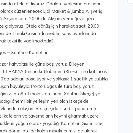
ında otele gidiyoruz. Odalara yerleşme ardından
 olarak düzenlenecek Lidl Market & Jumbo Alışveriş
0.-€) Akşam saat 20.00’de Akşam yemeği ve gece
e gidiyoruz. Otele dönüş için hareket saati 23.00
inde Thraki Casino’da inebilir, şans oyunlarında
rak taksi ile yapılmaktadır!)
gos – Xanthi – Komotini
ar kahvaltısı ile güne başlıyoruz. Dileyen
I TRAKYA turuna katılabilirler. (35.-€) Tura katılacak
’da odaları boşaltıyor ve yaklaşık 1 saatlik yolculukla,
luşan büyüleyici Porto Lagos ile tura başlıyoruz.
eğimiz fotoğraf molası ardından Xanthi (İskeçe)’ye
adığı önemli bir yerleşim yeri olan İskeçe’de
vlerinden oluşan eski çarşıda kısa bir panoramik
l kafelerin ve tavernaların keyfini çıkarmak üzere
rklerin yoğun olarak yaşadığı Komotini (Gümülcine)
ak görüp, otelde kalan misafirlerimizi de alarak