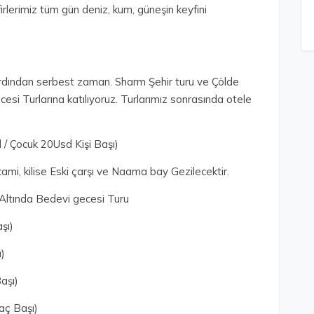
irlerimiz tüm gün deniz, kum, güneşin keyfini
ardından serbest zaman. Sharm Şehir turu ve Çölde
esi Turlarına katılıyoruz. Turlarımız sonrasında otele
 / Çocuk 20Usd Kişi Başı)
i, kilise Eski çarşı ve Naama bay Gezilecektir.
 Altında Bedevi gecesi Turu
şı)
ı)
aşı)
aç Başı)