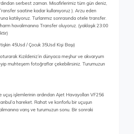
rdından serbest zaman. Misafirlerimiz tüm gün deniz,
zi Transfer saatine kadar kullanıyoruz ). Arzu eden
runa katılıyoruz. Turlarımız sonrasında otele transfer.
Sharm havalimanına Transfer oluyoruz. (yaklaşık 23:00
tir)
tişkin 45Usd / Çocuk 35Usd Kişi Başı)
oturarak Kızıldeniz’in dünyaca meşhur ve akvaryum
leyip muhteşem fotoğraflar çekebilirsiniz. Turumuzun
e uçuş işlemlerinin ardından Ajet Havayolları VF256
İstanbul’a hareket. Rahat ve konforlu bir uçuşun
imanına varış ve turumuzun sonu. Bir sonraki