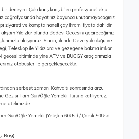
 bir deneyim. Çölü karış karış bilen profesyonel ekip
ksız coğrafyasında hayatınız boyunca unutamayacağınız
mpı ziyareti ve kampta naneli çay ikramı fiyata dahildir.
akşam Yıldızlar altında Bedevi Gecesini geçireceğimiz
arımızla ulaşıyoruz. Sinai çölünde Deve yolculuğu ve
i, Teleskop ile Yıldızlara ve gezegene bakma imkanı
edevi gecesi bitiminde yine ATV ve BUGGY araçlarımızla
rimiz otobüsler ile gerçekleşecektir.
ardından serbest zaman. Kahvaltı sonrasında arzu
 Gezisi Tam Gün/Öğle Yemekli Turuna katılıyoruz.
eme otelimizde.
m Gün/Öğle Yemekli (Yetişkin 60Usd / Çocuk 50Usd
şi Başı)