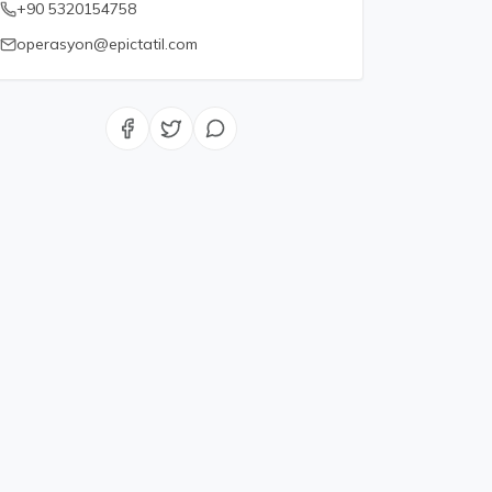
+90 5320154758
operasyon@epictatil.com