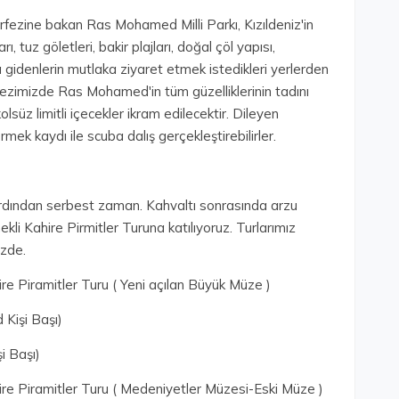
fezine bakan Ras Mohamed Milli Parkı, Kızıldeniz'in
, tuz göletleri, bakir plajları, doğal çöl yapısı,
'a gidenlerin mutlaka ziyaret etmek istedikleri yerlerden
gezimizde Ras Mohamed'in tüm güzelliklerinin tadını
süz limitli içecekler ikram edilecektir. Dileyen
ek kaydı ile scuba dalış gerçekleştirebilirler.
ardından serbest zaman. Kahvaltı sonrasında arzu
li Kahire Pirmitler Turuna katılıyoruz. Turlarımız
izde.
re Piramitler Turu ( Yeni açılan Büyük Müze )
 Kişi Başı)
i Başı)
re Piramitler Turu ( Medeniyetler Müzesi-Eski Müze )