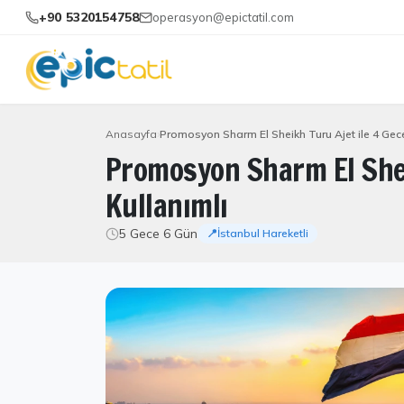
+90 5320154758
operasyon@epictatil.com
Anasayfa
Promosyon Sharm El Sheikh Turu Ajet ile 4 Gece
Promosyon Sharm El Shei
Kullanımlı
5 Gece 6 Gün
📍İstanbul Hareketli