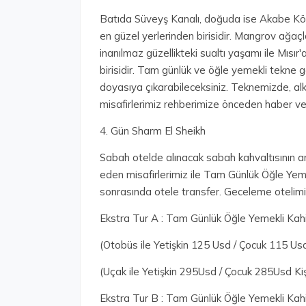
Batıda Süveyş Kanalı, doğuda ise Akabe Kör
en güzel yerlerinden birisidir. Mangrov ağaçları
inanılmaz güzellikteki sualtı yaşamı ile Mısır
birisidir. Tam günlük ve öğle yemekli tekne 
doyasıya çıkarabileceksiniz. Teknemizde, alkol
misafirlerimiz rehberimize önceden haber verm
4. Gün Sharm El Sheikh
Sabah otelde alınacak sabah kahvaltısının 
eden misafirlerimiz ile Tam Günlük Öğle Yemek
sonrasında otele transfer. Geceleme otelim
Ekstra Tur A : Tam Günlük Öğle Yemekli Kahi
(Otobüs ile Yetişkin 125 Usd / Çocuk 115 Usd
(Uçak ile Yetişkin 295Usd / Çocuk 285Usd Kiş
Ekstra Tur B : Tam Günlük Öğle Yemekli Kahi