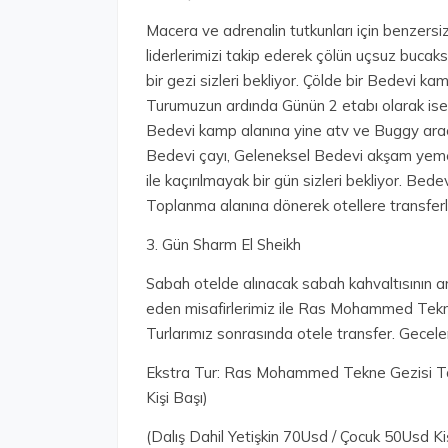
Macera ve adrenalin tutkunları için benzersiz
liderlerimizi takip ederek çölün uçsuz buca
bir gezi sizleri bekliyor. Çölde bir Bedevi ka
Turumuzun ardında Günün 2 etabı olarak ise 
Bedevi kamp alanına yine atv ve Buggy araçl
Bedevi çayı, Geleneksel Bedevi akşam yemeğ
ile kaçırılmayak bir gün sizleri bekliyor. B
Toplanma alanına dönerek otellere transferle
3. Gün Sharm El Sheikh
Sabah otelde alınacak sabah kahvaltısının 
eden misafirlerimiz ile Ras Mohammed Tekne
Turlarımız sonrasında otele transfer. Gecel
Ekstra Tur: Ras Mohammed Tekne Gezisi Ta
Kişi Başı)
(Dalış Dahil Yetişkin 70Usd / Çocuk 50Usd Ki