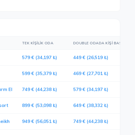
TEK KIŞILIK ODA
DOUBLE ODADA KIŞI BAŞI
T
579 € (34,197 ₺)
449 € (26,519 ₺)
4
599 € (35,379 ₺)
469 € (27,701 ₺)
4
rm El
749 € (44,238 ₺)
579 € (34,197 ₺)
5
sort
899 € (53,098 ₺)
649 € (38,332 ₺)
6
eikh
949 € (56,051 ₺)
749 € (44,238 ₺)
7