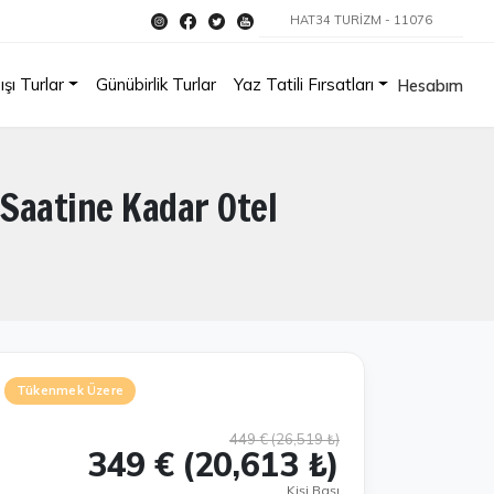
HAT34 TURİZM - 11076
ışı Turlar
Günübirlik Turlar
Yaz Tatili Fırsatları
Hesabım
 Saatine Kadar Otel
Tükenmek Üzere
449 € (26,519 ₺)
349 € (20,613 ₺)
Kişi Başı