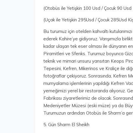
(Otobüs ile Yetişkin 100 Usd / Çocuk 90 Usd 
(Uçak ile Yetişkin 295Usd / Çocuk 285Usd Kiş
Bu turumuz için otelden kahvaltı kutularımız
ederek Kahire’ye gidiyoruz. Varışımızla birl
kadar ulaşan tek eser olması ile dünyanın en
Piramitleri ve Sfenks. Turumuz boyunca Giza
teknik ve mimari unsuru yansıtan Keops Pira
Tepesini, Kefren, Mikerinos ve Kraliçe ile diğ
fotoğraflar çekiyoruz. Sonrasında, Kefren M
mumyalama işlemlerinin yapıldığı Kefren Vadi
yemeğimizi yerel bir restoranda alıyoruz. 
Fabrikası ziyaretlerimiz de olacak. Sonrasın
Medeniyetler Müzesi (eski müze) ya da Büyük
Turumuzun ardından Otobüs ile Sharm’a ger
5. Gün Sharm El Sheikh