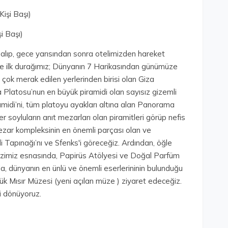
Kişi Başı)
i Başı)
ı alıp, gece yarısından sonra otelimizden hareket
ikte ilk durağımız; Dünyanın 7 Harikasından günümüze
 çok merak edilen yerlerinden birisi olan Giza
 Platosu’nun en büyük piramidi olan sayısız gizemli
midi’ni, tüm platoyu ayakları altına alan Panorama
er soyluların anıt mezarları olan piramitleri görüp nefis
ezar kompleksinin en önemli parçası olan ve
 Tapınağı’nı ve Sfenks'i göreceğiz. Ardından, öğle
Gezimiz esnasında, Papirüs Atölyesi ve Doğal Parfüm
da, dünyanın en ünlü ve önemli eserlerininin bulunduğu
 Mısır Müzesi (yeni açılan müze ) ziyaret edeceğiz.
i dönüyoruz.