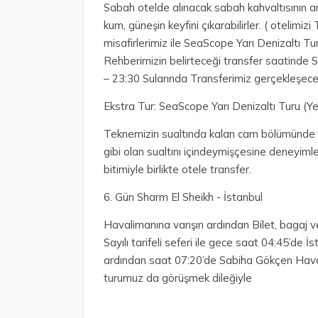
Sabah otelde alınacak sabah kahvaltısının a
kum, güneşin keyfini çıkarabilirler. ( otelimi
misafirlerimiz ile SeaScope Yarı Denizaltı Tu
Rehberimizin belirteceği transfer saatinde 
– 23:30 Sularında Transferimiz gerçekleşecek
Ekstra Tur: SeaScope Yarı Denizaltı Turu (Ye
Teknemizin sualtında kalan cam bölümünde 
gibi olan sualtını içindeymişçesine deneyim
bitimiyle birlikte otele transfer.
6. Gün Sharm El Sheikh - İstanbul
Havalimanına varışın ardından Bilet, bagaj v
Sayılı tarifeli seferi ile gece saat 04:45’de 
ardından saat 07:20’de Sabiha Gökçen Haval
turumuz da görüşmek dileğiyle