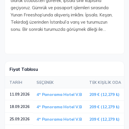
olarak otobüsten görerek, İpsala sınır kapısına
geçiyoruz. Gümrük ve pasaport işlemleri sırasında
Yunan Freeshop’unda alışveriş imkânı. İpsala, Keşan,
Tekirdağ üzerinden İstanbul’a varış ve turumuzun
sonu. Bir sonraki turumuzda görüşmek dileği ile…
Fiyat Tablosu
TARIH
SEÇENEK
TEK KIŞILIK ODA
11.09.2026
4* Panorama Hotel V.B
209 € (12,279 ₺)
18.09.2026
4* Panorama Hotel V.B
209 € (12,279 ₺)
25.09.2026
4* Panorama Hotel V.B
209 € (12,279 ₺)