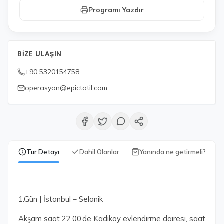
Programı Yazdır
BIZE ULAŞIN
+90 5320154758
operasyon@epictatil.com
Tur Detayı
Dahil Olanlar
Yanında ne getirmeli?
1.Gün | İstanbul – Selanik
Akşam saat 22.00’de Kadıköy evlendirme dairesi, saat