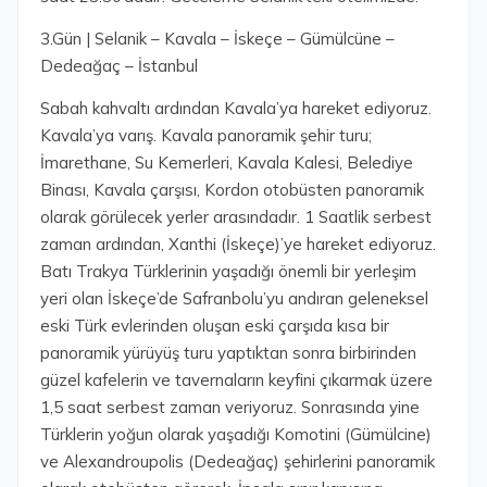
3.Gün | Selanik – Kavala – İskeçe – Gümülcüne –
Dedeağaç – İstanbul
Sabah kahvaltı ardından Kavala’ya hareket ediyoruz.
Kavala’ya varış. Kavala panoramik şehir turu;
İmarethane, Su Kemerleri, Kavala Kalesi, Belediye
Binası, Kavala çarşısı, Kordon otobüsten panoramik
olarak görülecek yerler arasındadır. 1 Saatlik serbest
zaman ardından, Xanthi (İskeçe)’ye hareket ediyoruz.
Batı Trakya Türklerinin yaşadığı önemli bir yerleşim
yeri olan İskeçe’de Safranbolu’yu andıran geleneksel
eski Türk evlerinden oluşan eski çarşıda kısa bir
panoramik yürüyüş turu yaptıktan sonra birbirinden
güzel kafelerin ve tavernaların keyfini çıkarmak üzere
1,5 saat serbest zaman veriyoruz. Sonrasında yine
Türklerin yoğun olarak yaşadığı Komotini (Gümülcine)
ve Alexandroupolis (Dedeağaç) şehirlerini panoramik