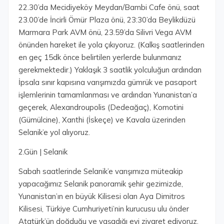
22.30’da Mecidiyeköy Meydan/Bambi Cafe önü, saat
23.00’de İncirli Ömür Plaza önü, 23:30’da Beylikdüzü
Marmara Park AVM önü, 23.59’da Silivri Vega AVM
önünden hareket ile yola çıkıyoruz. (Kalkış saatlerinden
en geç 15dk önce belirtilen yerlerde bulunmanız
gerekmektedir.) Yaklaşık 3 saatlik yolculuğun ardından
İpsala sınır kapısına varışımızda gümrük ve pasaport
işlemlerinin tamamlanması ve ardından Yunanistan’a
geçerek, Alexandroupolis (Dedeağaç), Komotini
(Gümülcine), Xanthi (İskeçe) ve Kavala üzerinden
Selanik’e yol alıyoruz.
2.Gün | Selanik
Sabah saatlerinde Selanik’e varışımıza müteakip
yapacağımız Selanik panoramik şehir gezimizde,
Yunanistan’ın en büyük Kilisesi olan Aya Dimitros
Kilisesi, Türkiye Cumhuriyeti’nin kurucusu ulu önder
Atatürk’ün doğduğu ve yaşadığı evi ziyaret ediyoruz.