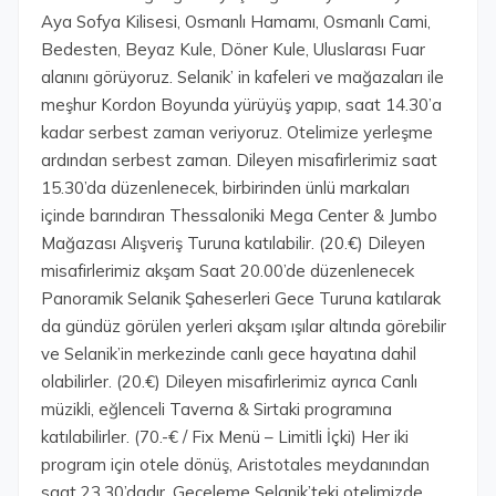
Aya Sofya Kilisesi, Osmanlı Hamamı, Osmanlı Cami,
Bedesten, Beyaz Kule, Döner Kule, Uluslarası Fuar
alanını görüyoruz. Selanik’ in kafeleri ve mağazaları ile
meşhur Kordon Boyunda yürüyüş yapıp, saat 14.30’a
kadar serbest zaman veriyoruz. Otelimize yerleşme
ardından serbest zaman. Dileyen misafirlerimiz saat
15.30’da düzenlenecek, birbirinden ünlü markaları
içinde barındıran Thessaloniki Mega Center & Jumbo
Mağazası Alışveriş Turuna katılabilir. (20.€) Dileyen
misafirlerimiz akşam Saat 20.00’de düzenlenecek
Panoramik Selanik Şaheserleri Gece Turuna katılarak
da gündüz görülen yerleri akşam ışılar altında görebilir
ve Selanik’in merkezinde canlı gece hayatına dahil
olabilirler. (20.€) Dileyen misafirlerimiz ayrıca Canlı
müzikli, eğlenceli Taverna & Sirtaki programına
katılabilirler. (70.-€ / Fix Menü – Limitli İçki) Her iki
program için otele dönüş, Aristotales meydanından
saat 23.30’dadır. Geceleme Selanik’teki otelimizde.