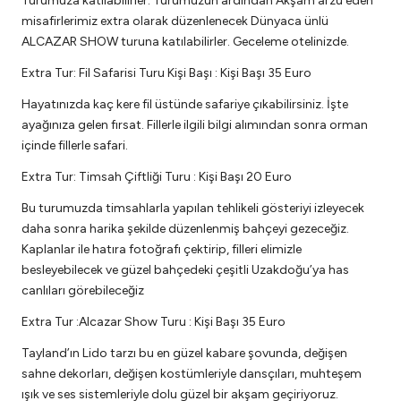
Turumuza katılabilirler. Turumuzun ardından Akşam arzu eden
misafirlerimiz extra olarak düzenlenecek Dünyaca ünlü
ALCAZAR SHOW turuna katılabilirler. Geceleme otelinizde.
Extra Tur: Fil Safarisi Turu Kişi Başı : Kişi Başı 35 Euro
Hayatınızda kaç kere fil üstünde safariye çıkabilirsiniz. İşte
ayağınıza gelen fırsat. Fillerle ilgili bilgi alımından sonra orman
içinde fillerle safari.
Extra Tur: Timsah Çiftliği Turu : Kişi Başı 20 Euro
Bu turumuzda timsahlarla yapılan tehlikeli gösteriyi izleyecek
daha sonra harika şekilde düzenlenmiş bahçeyi gezeceğiz.
Kaplanlar ile hatıra fotoğrafı çektirip, filleri elimizle
besleyebilecek ve güzel bahçedeki çeşitli Uzakdoğu’ya has
canlıları görebileceğiz
Extra Tur :Alcazar Show Turu : Kişi Başı 35 Euro
Tayland’ın Lido tarzı bu en güzel kabare şovunda, değişen
sahne dekorları, değişen kostümleriyle dansçıları, muhteşem
ışık ve ses sistemleriyle dolu güzel bir akşam geçiriyoruz.