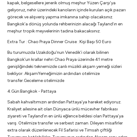
kapak, belgesellere jenerik olmuş meşhur Yüzen Çarşı’ya
geliyoruz, nehir üzerindeki kanoların içinde kurulan açık pazarı
görecek ve alışveriş yapma imkanına sahip olacaksınız.
Bangkok’a dönüş yolunda rehberinizin alacağı Tayland’ın en
meşhur tropik meyvelerinin tadına bakacaksınız.
Extra Tur : Chao Praya Dinner Cruise : Kişi Başı 50 Euro
Bu turumuzda Uzakdoğu’nun Venedik’i olarak bilinen
Bangkok’un krallar nehri Chao Praya üzerinde 41 metre
genişliğindeki teknemizde canlı müzikli akşam yemeği sizleri
bekliyor. AkşamYemeğimizin ardından otelimize
transfer.Geceleme otelimizde
4.Gün:Bangkok - Pattaya
Sabah kahvaltımızın ardından Pattaya’ya hareket ediyoruz.
Kraliyet ailesine ait olan Dünyaca ünlü mücevher fabrikası
ziyareti ve Tayland’ın en ünlü eğlence beldesi olan Pattaya’ya
varış. Otelimize transfer ve serbest zaman. Dileyen misafirler
extra olarak düzenlenecek Fil Safarisi ve Timsah çiftliği