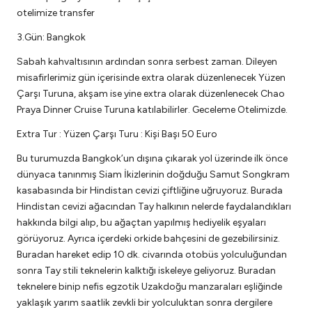
otelimize transfer
3.Gün: Bangkok
Sabah kahvaltısının ardından sonra serbest zaman. Dileyen
misafirlerimiz gün içerisinde extra olarak düzenlenecek Yüzen
Çarşı Turuna, akşam ise yine extra olarak düzenlenecek Chao
Praya Dinner Cruise Turuna katılabilirler. Geceleme Otelimizde.
Extra Tur : Yüzen Çarşı Turu : Kişi Başı 50 Euro
Bu turumuzda Bangkok’un dışına çıkarak yol üzerinde ilk önce
dünyaca tanınmış Siam İkizlerinin doğduğu Samut Songkram
kasabasında bir Hindistan cevizi çiftliğine uğruyoruz. Burada
Hindistan cevizi ağacından Tay halkının nelerde faydalandıkları
hakkında bilgi alıp, bu ağaçtan yapılmış hediyelik eşyaları
görüyoruz. Ayrıca içerdeki orkide bahçesini de gezebilirsiniz.
Buradan hareket edip 10 dk. civarında otobüs yolculuğundan
sonra Tay stili teknelerin kalktığı iskeleye geliyoruz. Buradan
teknelere binip nefis egzotik Uzakdoğu manzaraları eşliğinde
yaklaşık yarım saatlik zevkli bir yolculuktan sonra dergilere