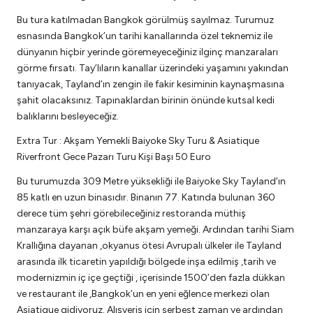
Bu tura katılmadan Bangkok görülmüş sayılmaz. Turumuz
esnasında Bangkok’un tarihi kanallarında özel teknemiz ile
dünyanın hiçbir yerinde göremeyeceğiniz ilginç manzaraları
görme fırsatı. Tay’lıların kanallar üzerindeki yaşamını yakından
tanıyacak, Tayland’ın zengin ile fakir kesiminin kaynaşmasına
şahit olacaksınız. Tapınaklardan birinin önünde kutsal kedi
balıklarını besleyeceğiz.
Extra Tur : Akşam Yemekli Baiyoke Sky Turu & Asiatique
Riverfront Gece Pazarı Turu Kişi Başı 50 Euro
Bu turumuzda 309 Metre yüksekliği ile Baiyoke Sky Tayland’ın
85 katlı en uzun binasıdır. Binanın 77. Katında bulunan 360
derece tüm şehri görebileceğiniz restoranda müthiş
manzaraya karşı açık büfe akşam yemeği. Ardından tarihi Siam
Krallığına dayanan ,okyanus ötesi Avrupalı ülkeler ile Tayland
arasında ilk ticaretin yapıldığı bölgede inşa edilmiş ,tarih ve
modernizmin iç içe geçtiği , içerisinde 1500’den fazla dükkan
ve restaurant ile ,Bangkok’un en yeni eğlence merkezi olan
Asiatique gidiyoruz. Alışveriş için serbest zaman ve ardından