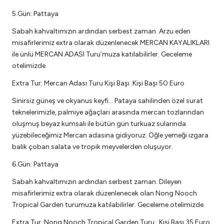
5.Gün: Pattaya
Sabah kahvaltımızın ardından serbest zaman. Arzu eden
misafirlerimiz extra olarak düzenlenecek MERCAN KAYALIKLARI
ile ünlü MERCAN ADASI Turu’muza katılabilirler. Geceleme
otelimizde.
Extra Tur: Mercan Adası Turu Kişi Başı :Kişi Başı 50 Euro
Sinirsiz güneş ve okyanus keyfi... Pataya sahilinden özel surat
teknelerimizle, palmiye ağaçları arasında mercan tozlarından
oluşmuş beyaz kumsalı ile bütün gün turkuaz sularında
yüzebileceğimiz Mercan adasına gidiyoruz. Öğle yemeği ızgara
balık çoban salata ve tropik meyvelerden oluşuyor.
6.Gün: Pattaya
Sabah kahvaltımızın ardından serbest zaman. Dileyen
misafirlerimiz extra olarak düzenlenecek olan Nong Nooch
Tropical Garden turumuza katılabilirler. Geceleme otelimizde.
Extra Tur :Nong Nooch Tropical Garden Turu : Kişi Başı 35 Euro