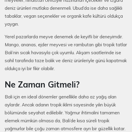
meyveler, hindistan ceviziyle hazırlanan içecekler ve ızgara
deniz ürünleri mutlaka denenmeli. Ubud’da ise daha sağlıklı
tabaklar, vegan seçenekler ve organik kafe kültürü oldukça
yaygın.
Yerel pazarlarda meyve denemek de keyifli bir deneyimdir.
Mango, ananas, ejder meyvesi ve rambutan gibi tropik tatlar
Bali’nin sıcak havasıyla çok uyumlu. Akşam saatlerinde ise
sahil tarafında taze balık ve deniz ürünleriyle günü kapatmak
oldukça iyi bir fikir olabilir.
Ne Zaman Gitmeli?
Bali için en ideal dönemler genellikle daha az yağış alan
aylardır. Ancak adanın tropik iklimi sayesinde yılın büyük
bölümünde seyahat edilebilir. Yağmur ihtimalini tamamen
elemek mümkün olmasa da, Bali’de kısa süreli tropik
yağmurlar bile çoğu zaman atmosfere ayrı bir güzellik katar.