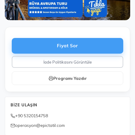
Fiyat Sor
İade Politikasını Görüntüle
Programı Yazdır
BIZE ULAŞIN
+90 5320154758
operasyon@epictatil.com