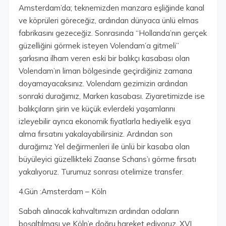
Amsterdam’da; teknemizden manzara eşliğinde kanal
ve köprüleri göreceğiz, ardından dünyaca ünlü elmas
fabrikasını gezeceğiz. Sonrasında “Hollanda’nın gerçek
güzelliğini görmek isteyen Volendam’a gitmeli”
şarkısına ilham veren eski bir balıkçı kasabası olan
Volendam’ın liman bölgesinde geçirdiğiniz zamana
doyamayacaksınız. Volendam gezimizin ardından
sonraki durağımız, Marken kasabası. Ziyaretimizde ise
balıkçıların şirin ve küçük evlerdeki yaşamlarını
izleyebilir ayrıca ekonomik fiyatlarla hediyelik eşya
alma fırsatını yakalayabilirsiniz. Ardından son
durağımız Yel değirmenleri ile ünlü bir kasaba olan
büyüleyici güzellikteki Zaanse Schans’ı görme fırsatı
yakalıyoruz. Turumuz sonrası otelimize transfer.
4.Gün :Amsterdam – Köln
Sabah alınacak kahvaltımızın ardından odaların
boşaltılması ve Köln’e doğru hareket ediyoruz. XVI.