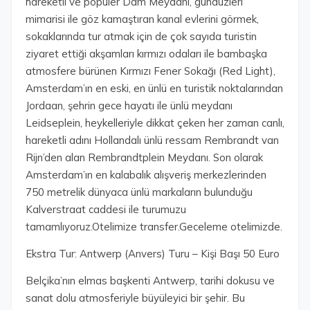
hareketli ve popüler Dam Meydanı, gündüzleri
mimarisi ile göz kamaştıran kanal evlerini görmek,
sokaklarında tur atmak için de çok sayıda turistin
ziyaret ettiği akşamları kırmızı odaları ile bambaşka
atmosfere bürünen Kırmızı Fener Sokağı (Red Light),
Amsterdam’ın en eski, en ünlü en turistik noktalarından
Jordaan, şehrin gece hayatı ile ünlü meydanı
Leidseplein, heykelleriyle dikkat çeken her zaman canlı,
hareketli adını Hollandalı ünlü ressam Rembrandt van
Rijn’den alan Rembrandtplein Meydanı. Son olarak
Amsterdam’ın en kalabalık alışveriş merkezlerinden
750 metrelik dünyaca ünlü markaların bulunduğu
Kalverstraat caddesi ile turumuzu
tamamlıyoruz.Otelimize transfer.Geceleme otelimizde.
Ekstra Tur: Antwerp (Anvers) Turu – Kişi Başı 50 Euro
Belçika’nın elmas başkenti Antwerp, tarihi dokusu ve
sanat dolu atmosferiyle büyüleyici bir şehir. Bu