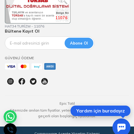
11076
HAT34 TURİZM - 11076
Bültene Kayıt Ol
Abone Ol
GÜVENLI ÖDEME
Epic Tatil
Sitemizde anılan tüm fiyatlar, yeterli kontenjan olması durumunda
Yardım için buradayız
geçerli olan başlangıç fiyatlarıdır.
Commoware Acente Yönetim Sistemi