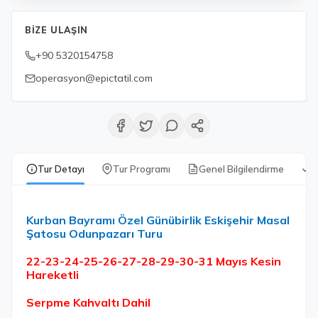
BIZE ULAŞIN
+90 5320154758
operasyon@epictatil.com
Tur Detayı
Tur Programı
Genel Bilgilendirme
D
Kurban Bayramı Özel Günübirlik Eskişehir Masal
Şatosu Odunpazarı Turu
22-23-24-25-26-27-28-29-30-31 Mayıs Kesin
Hareketli
Serpme Kahvaltı Dahil