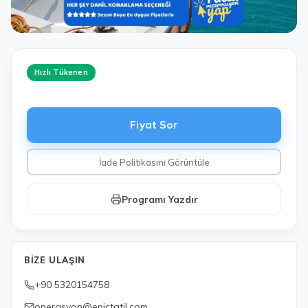
Hızlı Tükenen
Fiyat Sor
İade Politikasını Görüntüle
Programı Yazdır
BIZE ULAŞIN
+90 5320154758
operasyon@epictatil.com