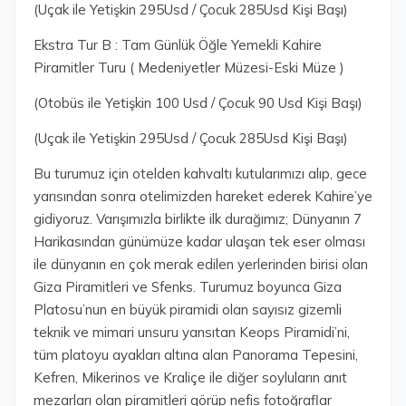
(Uçak ile Yetişkin 295Usd / Çocuk 285Usd Kişi Başı)
Ekstra Tur B : Tam Günlük Öğle Yemekli Kahire
Piramitler Turu ( Medeniyetler Müzesi-Eski Müze )
(Otobüs ile Yetişkin 100 Usd / Çocuk 90 Usd Kişi Başı)
(Uçak ile Yetişkin 295Usd / Çocuk 285Usd Kişi Başı)
Bu turumuz için otelden kahvaltı kutularımızı alıp, gece
yarısından sonra otelimizden hareket ederek Kahire’ye
gidiyoruz. Varışımızla birlikte ilk durağımız; Dünyanın 7
Harikasından günümüze kadar ulaşan tek eser olması
ile dünyanın en çok merak edilen yerlerinden birisi olan
Giza Piramitleri ve Sfenks. Turumuz boyunca Giza
Platosu’nun en büyük piramidi olan sayısız gizemli
teknik ve mimari unsuru yansıtan Keops Piramidi’ni,
tüm platoyu ayakları altına alan Panorama Tepesini,
Kefren, Mikerinos ve Kraliçe ile diğer soyluların anıt
mezarları olan piramitleri görüp nefis fotoğraflar