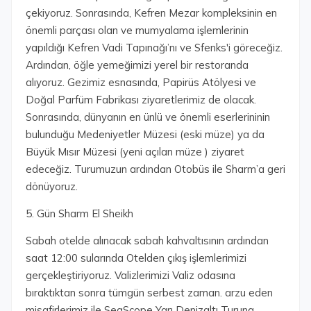
çekiyoruz. Sonrasında, Kefren Mezar kompleksinin en
önemli parçası olan ve mumyalama işlemlerinin
yapıldığı Kefren Vadi Tapınağı’nı ve Sfenks'i göreceğiz.
Ardından, öğle yemeğimizi yerel bir restoranda
alıyoruz. Gezimiz esnasında, Papirüs Atölyesi ve
Doğal Parfüm Fabrikası ziyaretlerimiz de olacak.
Sonrasında, dünyanın en ünlü ve önemli eserlerininin
bulunduğu Medeniyetler Müzesi (eski müze) ya da
Büyük Mısır Müzesi (yeni açılan müze ) ziyaret
edeceğiz. Turumuzun ardından Otobüs ile Sharm’a geri
dönüyoruz.
5. Gün Sharm El Sheikh
Sabah otelde alınacak sabah kahvaltısının ardından
saat 12:00 sularında Otelden çıkış işlemlerimizi
gerçekleştiriyoruz. Valizlerimizi Valiz odasına
bıraktıktan sonra tümgün serbest zaman. arzu eden
misafirlerimiz ile SeaScope Yarı Denizaltı Turuna