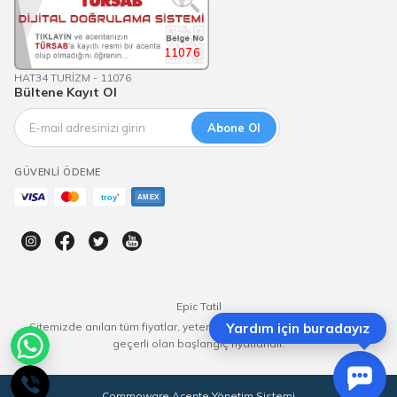
11076
HAT34 TURİZM - 11076
Bültene Kayıt Ol
Abone Ol
GÜVENLI ÖDEME
Epic Tatil
Sitemizde anılan tüm fiyatlar, yeterli kontenjan olması durumunda
Yardım için buradayız
geçerli olan başlangıç fiyatlarıdır.
Commoware Acente Yönetim Sistemi