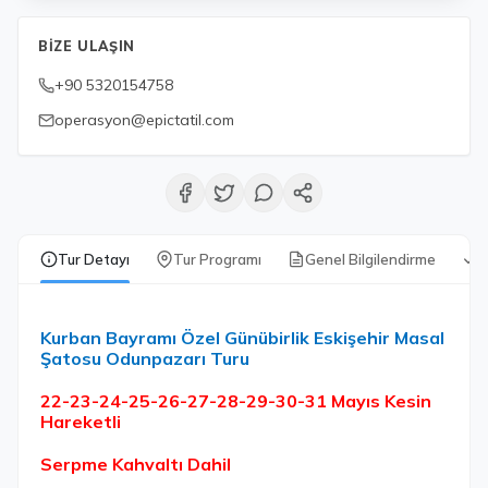
BIZE ULAŞIN
+90 5320154758
operasyon@epictatil.com
Tur Detayı
Tur Programı
Genel Bilgilendirme
D
Kurban Bayramı Özel Günübirlik Eskişehir Masal
Şatosu Odunpazarı Turu
22-23-24-25-26-27-28-29-30-31 Mayıs Kesin
Hareketli
Serpme Kahvaltı Dahil