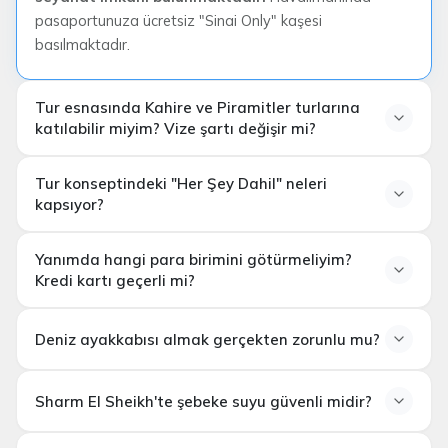
pasaportunuza ücretsiz "Sinai Only" kaşesi
basılmaktadır.
Tur esnasında Kahire ve Piramitler turlarına
katılabilir miyim? Vize şartı değişir mi?
Tur konseptindeki "Her Şey Dahil" neleri
kapsıyor?
30
Yanımda hangi para birimini götürmeliyim?
USD karşılığında Mısır Vize pulu
Kredi kartı geçerli mi?
Amerikan Doları (USD)
Deniz ayakkabısı almak gerçekten zorunlu mu?
Sharm El Sheikh'te şebeke suyu güvenli midir?