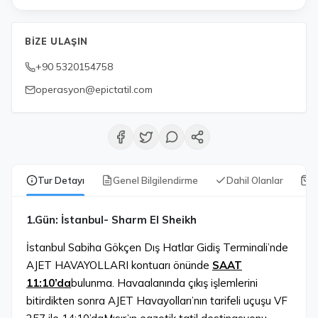
BIZE ULAŞIN
+90 5320154758
operasyon@epictatil.com
Tur Detayı
Genel Bilgilendirme
Dahil Olanlar
Y
1.Gün: İstanbul- Sharm El Sheikh
İstanbul Sabiha Gökçen Dış Hatlar Gidiş Terminali’nde
AJET HAVAYOLLARI kontuarı önünde
SAAT
11:10’da
bulunma. Havaalanında çıkış işlemlerini
bitirdikten sonra AJET Havayolları’nın tarifeli uçuşu VF