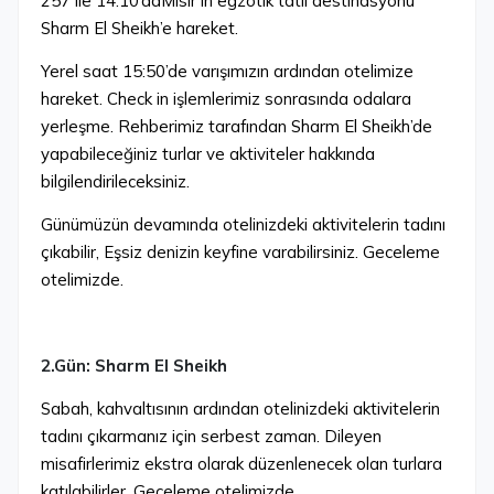
257 ile 14:10’da
Mısır’ın egzotik tatil destinasyonu
Sharm El Sheikh’e hareket.
Yerel saat 15:50’de varışımızın ardından otelimize
hareket. Check in işlemlerimiz sonrasında odalara
yerleşme. Rehberimiz tarafından Sharm El Sheikh’de
yapabileceğiniz turlar ve aktiviteler hakkında
bilgilendirileceksiniz.
Günümüzün devamında otelinizdeki aktivitelerin tadını
çıkabilir, Eşsiz denizin keyfine varabilirsiniz. Geceleme
otelimizde.
2.Gün: Sharm El Sheikh
Sabah, kahvaltısının ardından otelinizdeki aktivitelerin
tadını çıkarmanız için serbest zaman. Dileyen
misafirlerimiz ekstra olarak düzenlenecek olan turlara
katılabilirler. Geceleme otelimizde.