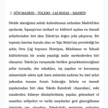
GÜN MADRID – TOLEDO– LAS ROZAS – MADRID
Otelde alacağımız sabah kahvaltısının ardından Madrid’den
ayrılarak, İspanya’nın tarihsel ve kültürel açıdan en önemli
şehirlerinden biri olan Toledo’ya doğru yola çıkıyoruz. Bir
tepenin üzerine kurulu olan ve Tajo Nehri’nin çevrelediği bu
şehir, Orta Çağ boyunca Hristiyan, Müslüman ve Yahudi
kültürlerinin bir arada yaşadığı nadir merkezlerden biri
olmuştur. Toledo’ya varışımızla birlikte gerçekleştireceğimiz
şehir turunda; dar sokakları, taş yapıları ve korunmuş
mimarisiyle adeta açık hava müzesini andıran bu özel şehri
yakından tanıma fırsatı bulacağız. Şehrin en önemli
yapılarından biri olan Toledo Katedrali (dışarıdan), eski
camilerden kiliseye dönüştürülmüş yapılar, geleneksel el
sanatları atölyeleri ve tarihi meydanlar gezi güzergâhımız
üzerinde yer alacaktır. Toledo’daki gezimizin ardından