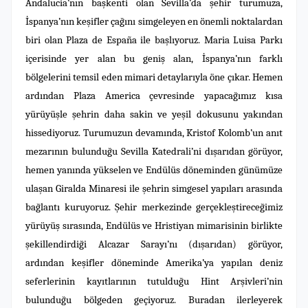
Andalucia’nın başkenti olan Sevilla’da şehir turumuza,
İspanya’nın keşifler çağını simgeleyen en önemli noktalardan
biri olan Plaza de España ile başlıyoruz. Maria Luisa Parkı
içerisinde yer alan bu geniş alan, İspanya’nın farklı
bölgelerini temsil eden mimari detaylarıyla öne çıkar. Hemen
ardından Plaza America çevresinde yapacağımız kısa
yürüyüşle şehrin daha sakin ve yeşil dokusunu yakından
hissediyoruz. Turumuzun devamında, Kristof Kolomb’un anıt
mezarının bulunduğu Sevilla Katedrali’ni dışarıdan görüyor,
hemen yanında yükselen ve Endülüs döneminden günümüze
ulaşan Giralda Minaresi ile şehrin simgesel yapıları arasında
bağlantı kuruyoruz. Şehir merkezinde gerçekleştireceğimiz
yürüyüş sırasında, Endülüs ve Hristiyan mimarisinin birlikte
şekillendirdiği Alcazar Sarayı’nı (dışarıdan) görüyor,
ardından keşifler döneminde Amerika’ya yapılan deniz
seferlerinin kayıtlarının tutulduğu Hint Arşivleri’nin
bulunduğu bölgeden geçiyoruz. Buradan ilerleyerek