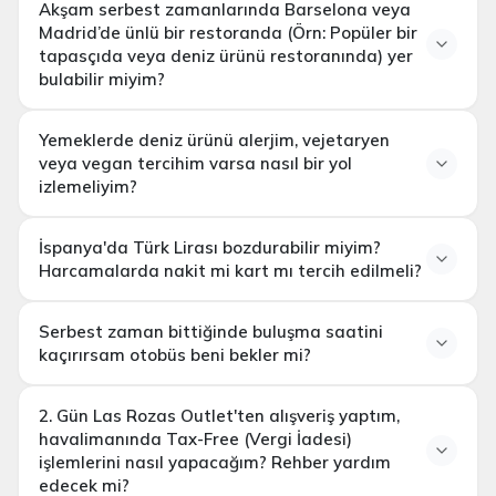
Akşam serbest zamanlarında Barselona veya
Madrid’de ünlü bir restoranda (Örn: Popüler bir
tapasçıda veya deniz ürünü restoranında) yer
bulabilir miyim?
Yemeklerde deniz ürünü alerjim, vejetaryen
veya vegan tercihim varsa nasıl bir yol
izlemeliyim?
İspanya'da Türk Lirası bozdurabilir miyim?
tur başlamadan
Harcamalarda nakit mi kart mı tercih edilmeli?
haftalar önce online olarak
Serbest zaman bittiğinde buluşma saatini
Türk Lirası (TRY) kabul etmez ve bozmaz
kaçırırsam otobüs beni bekler mi?
en az 1 gün önce
2. Gün Las Rozas Outlet'ten alışveriş yaptım,
havalimanında Tax-Free (Vergi İadesi)
işlemlerini nasıl yapacağım? Rehber yardım
edecek mi?