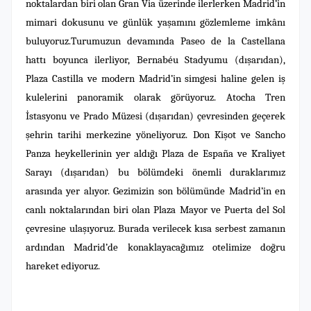
noktalardan biri olan Gran Via üzerinde ilerlerken Madrid’in
mimari dokusunu ve günlük yaşamını gözlemleme imkânı
buluyoruz.Turumuzun devamında Paseo de la Castellana
hattı boyunca ilerliyor, Bernabéu Stadyumu (dışarıdan),
Plaza Castilla ve modern Madrid’in simgesi haline gelen iş
kulelerini panoramik olarak görüyoruz. Atocha Tren
İstasyonu ve Prado Müzesi (dışarıdan) çevresinden geçerek
şehrin tarihi merkezine yöneliyoruz. Don Kişot ve Sancho
Panza heykellerinin yer aldığı Plaza de España ve Kraliyet
Sarayı (dışarıdan) bu bölümdeki önemli duraklarımız
arasında yer alıyor. Gezimizin son bölümünde Madrid’in en
canlı noktalarından biri olan Plaza Mayor ve Puerta del Sol
çevresine ulaşıyoruz. Burada verilecek kısa serbest zamanın
ardından Madrid’de konaklayacağımız otelimize doğru
hareket ediyoruz.