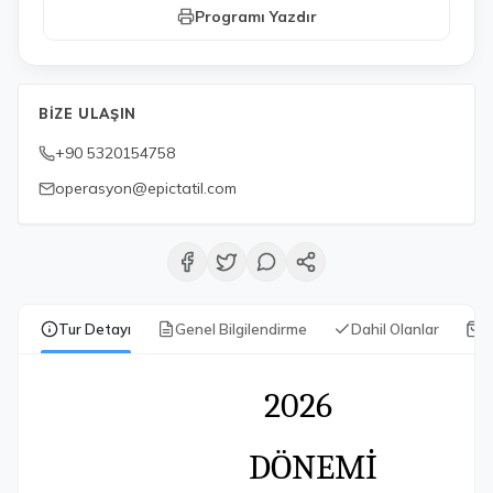
Programı Yazdır
BIZE ULAŞIN
+90 5320154758
operasyon@epictatil.com
Tur Detayı
Genel Bilgilendirme
Dahil Olanlar
Y
2026
DÖNEMİ