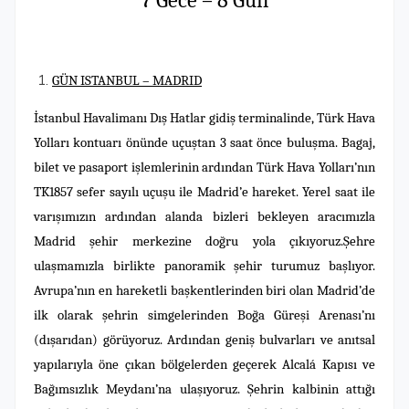
7 Gece – 8 Gün
GÜN ISTANBUL – MADRID
İstanbul Havalimanı Dış Hatlar gidiş terminalinde, Türk Hava
Yolları kontuarı önünde uçuştan 3 saat önce buluşma. Bagaj,
bilet ve pasaport işlemlerinin ardından Türk Hava Yolları’nın
TK1857 sefer sayılı uçuşu ile Madrid’e hareket. Yerel saat ile
varışımızın ardından alanda bizleri bekleyen aracımızla
Madrid şehir merkezine doğru yola çıkıyoruz.Şehre
ulaşmamızla birlikte panoramik şehir turumuz başlıyor.
Avrupa’nın en hareketli başkentlerinden biri olan Madrid’de
ilk olarak şehrin simgelerinden Boğa Güreşi Arenası’nı
(dışarıdan) görüyoruz. Ardından geniş bulvarları ve anıtsal
yapılarıyla öne çıkan bölgelerden geçerek Alcalá Kapısı ve
Bağımsızlık Meydanı’na ulaşıyoruz. Şehrin kalbinin attığı