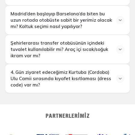
hareket etmek
Madrid’den başlayıp Barselona’da biten bu
zorundadır
uzun rotada otobüste sabit bir yerimiz olacak
mı? Koltuk seçimi nasıl yapılıyor?
Şehirlerarası transfer otobüsünün içindeki
tuvalet kullanılabilir mi? Araç içi sıcak/soğuk
ikram var mı?
zorunlu koltuk rotasyonu (yer değiştirme)
4. Gün ziyaret edeceğimiz Kurtuba (Cordoba)
Ulu Camii sırasında kıyafet kısıtlaması (dress
operasyonel olarak
code) var mı?
kullanıma kapalıdır
PARTNERLERIMIZ
omuzları açıkta bırakan askılı bluzlar, çok
kısa şortlar, mini etekler veya dekolte kıyafetlerle
giriş kesinlikle yasaktır