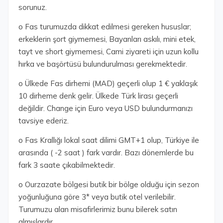
sorunuz.
o Fas turumuzda dikkat edilmesi gereken hususlar;
erkeklerin şort giymemesi, Bayanları askılı, mini etek,
tayt ve short giymemesi, Cami ziyareti için uzun kollu
hırka ve başörtüsü bulundurulması gerekmektedir.
o Ülkede Fas dirhemi (MAD) geçerli olup 1 € yaklaşık
10 dirheme denk gelir. Ülkede Türk lirası geçerli
değildir. Change için Euro veya USD bulundurmanızı
tavsiye ederiz.
o Fas Krallığı lokal saat dilimi GMT+1 olup, Türkiye ile
arasında ( -2 saat ) fark vardır. Bazı dönemlerde bu
fark 3 saate çıkabilmektedir.
o Ourzazate bölgesi butik bir bölge olduğu için sezon
yoğunluğuna göre 3* veya butik otel verilebilir.
Turumuzu alan misafirlerimiz bunu bilerek satın
almışlardır.