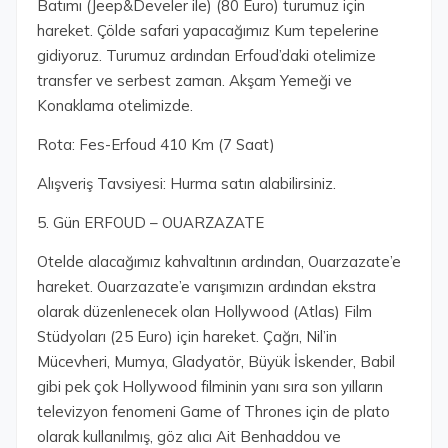
Batımı (Jeep&Develer ile) (80 Euro) turumuz için
hareket. Çölde safari yapacağımız Kum tepelerine
gidiyoruz. Turumuz ardından Erfoud’daki otelimize
transfer ve serbest zaman. Akşam Yemeği ve
Konaklama otelimizde.
Rota: Fes-Erfoud 410 Km (7 Saat)
Alışveriş Tavsiyesi: Hurma satın alabilirsiniz.
5. Gün ERFOUD – OUARZAZATE
Otelde alacağımız kahvaltının ardından, Ouarzazate’e
hareket. Ouarzazate’e varışımızın ardından ekstra
olarak düzenlenecek olan Hollywood (Atlas) Film
Stüdyoları (25 Euro) için hareket. Çağrı, Nil’in
Mücevheri, Mumya, Gladyatör, Büyük İskender, Babil
gibi pek çok Hollywood filminin yanı sıra son yılların
televizyon fenomeni Game of Thrones için de plato
olarak kullanılmış, göz alıcı Ait Benhaddou ve