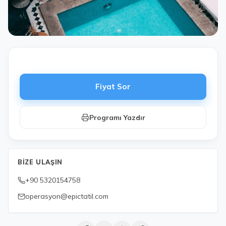
Fiyat Sor
Programı Yazdır
BIZE ULAŞIN
+90 5320154758
operasyon@epictatil.com