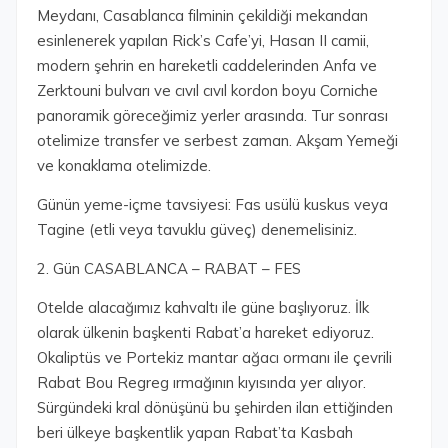
Meydanı, Casablanca filminin çekildiği mekandan
esinlenerek yapılan Rick’s Cafe’yi, Hasan II camii,
modern şehrin en hareketli caddelerinden Anfa ve
Zerktouni bulvarı ve cıvıl cıvıl kordon boyu Corniche
panoramik göreceğimiz yerler arasında. Tur sonrası
otelimize transfer ve serbest zaman. Akşam Yemeği
ve konaklama otelimizde.
Günün yeme-içme tavsiyesi: Fas usülü kuskus veya
Tagine (etli veya tavuklu güveç) denemelisiniz.
2. Gün CASABLANCA – RABAT – FES
Otelde alacağımız kahvaltı ile güne başlıyoruz. İlk
olarak ülkenin başkenti Rabat’a hareket ediyoruz.
Okaliptüs ve Portekiz mantar ağacı ormanı ile çevrili
Rabat Bou Regreg ırmağının kıyısında yer alıyor.
Sürgündeki kral dönüşünü bu şehirden ilan ettiğinden
beri ülkeye başkentlik yapan Rabat’ta Kasbah