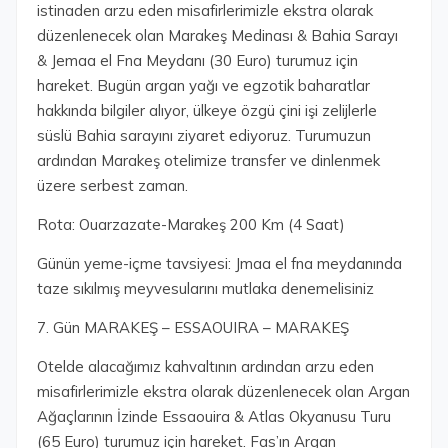
istinaden arzu eden misafirlerimizle ekstra olarak
düzenlenecek olan Marakeş Medinası & Bahia Sarayı
& Jemaa el Fna Meydanı (30 Euro) turumuz için
hareket. Bugün argan yağı ve egzotik baharatlar
hakkında bilgiler alıyor, ülkeye özgü çini işi zelijlerle
süslü Bahia sarayını ziyaret ediyoruz. Turumuzun
ardından Marakeş otelimize transfer ve dinlenmek
üzere serbest zaman.
Rota: Ouarzazate-Marakeş 200 Km (4 Saat)
Günün yeme-içme tavsiyesi: Jmaa el fna meydanında
taze sıkılmış meyvesularını mutlaka denemelisiniz
7. Gün MARAKEŞ – ESSAOUIRA – MARAKEŞ
Otelde alacağımız kahvaltının ardından arzu eden
misafirlerimizle ekstra olarak düzenlenecek olan Argan
Ağaçlarının İzinde Essaouira & Atlas Okyanusu Turu
(65 Euro) turumuz için hareket. Fas’ın Argan