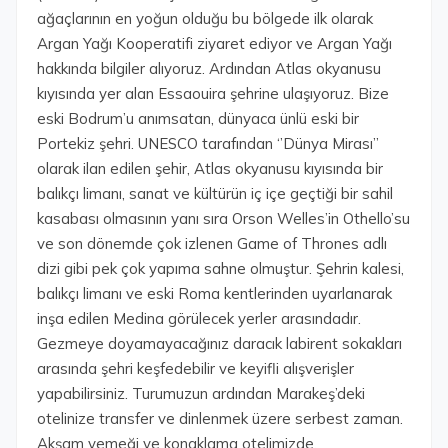
ağaçlarının en yoğun olduğu bu bölgede ilk olarak
Argan Yağı Kooperatifi ziyaret ediyor ve Argan Yağı
hakkında bilgiler alıyoruz. Ardından Atlas okyanusu
kıyısında yer alan Essaouira şehrine ulaşıyoruz. Bize
eski Bodrum’u anımsatan, dünyaca ünlü eski bir
Portekiz şehri. UNESCO tarafından ‘’Dünya Mirası’’
olarak ilan edilen şehir, Atlas okyanusu kıyısında bir
balıkçı limanı, sanat ve kültürün iç içe geçtiği bir sahil
kasabası olmasının yanı sıra Orson Welles’in Othello’su
ve son dönemde çok izlenen Game of Thrones adlı
dizi gibi pek çok yapıma sahne olmuştur. Şehrin kalesi,
balıkçı limanı ve eski Roma kentlerinden uyarlanarak
inşa edilen Medina görülecek yerler arasındadır.
Gezmeye doyamayacağınız daracık labirent sokakları
arasında şehri keşfedebilir ve keyifli alışverişler
yapabilirsiniz. Turumuzun ardından Marakeş’deki
otelinize transfer ve dinlenmek üzere serbest zaman.
Akşam yemeği ve konaklama otelimizde.