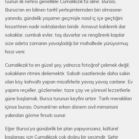
Günün ilk nefesi genellikle Cumalıkızık’ta alınır. Burası,
Bursa’nın en bilinen tarihî yerleşimlerinden biri olmasının
yanında, gündelik yaşamın geçmişle nasıl iç içe geçtiğini
hissettiren nadir noktalardan biridir. Arnavut kaldırımlı dar
sokaklar, cumbalı evler, taş duvarlar ve rengârenk kapılar
size adeta zamanın yavaşladığı bir mahallede yürüyormuş
hissi verir.
Cumalıkızık’ta en güzel şey, yalnızca fotoğraf çekmek değil;
sokakların ritmini dinlemektir. Sabah saatlerinde daha sakin
olan köy, kahvaltı yapan misafirlerle yavaş yavaş canlanır. Ev
yapımı reçeller, gözlemeler, taze çay ve yöresel lezzetlerle
güne başlamak, Bursa turunun keyfini artırır. Tarih meraklıları
içinse burası, Osmanlı’nın erken dönem sivil mimarisini
yakından görme fırsatı sunar.
Eğer Bursa’ya günübirlik bir plan yapıyorsanız, kültürel
başlangıç için Cumalıkızık çok doğru bir seçimdir. Şehir