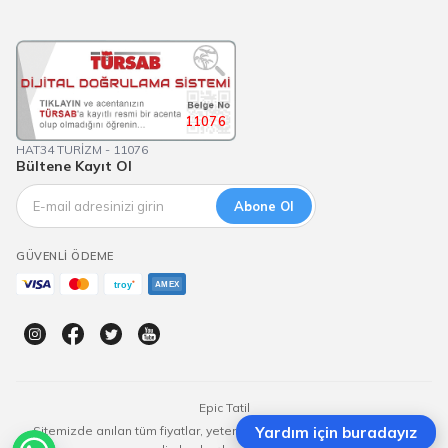
11076
HAT34 TURİZM - 11076
Bültene Kayıt Ol
Abone Ol
GÜVENLI ÖDEME
Epic Tatil
Sitemizde anılan tüm fiyatlar, yeterli kontenjan olması durumunda
Yardım için buradayız