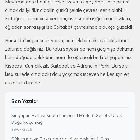
Mevsime göre hafif bir ceket veya su geçirmez ince bir üst
almak da iyi fikir olabilir; çünkü şelale çevresi serin olabilir.
Fotoğraf çekmeyi sevenler içinse sabah ışığı Cumalıkızık’ta,
öğleden sonra ışığı ise Saitabat çevresinde oldukça güzeldir.
Bursa’da bir gününüz varsa, onu tek bir noktaya sıkıştırmak
zorunda değilsiniz. Bu rota sayesinde hem geçmişe dokunur,
hem doğada soluklanır, hem de eğlenceli bir final yaparsınız.
Kısacası, Cumalıkızık, Saitabat ve Adrenalin Parkı; Bursa’yı
kısa sürede ama dolu dolu yaşamak isteyen herkes için en
güzel üç duraktır.
Son Yazılar
Singapur, Bali ve Kuala Lumpur: THY ile 6 Gecelik Uzak
Doğu Kaçamağı
29-07-2026
Gökçeada ve Bozcaada’da Yüzme Molalı 1 Gece