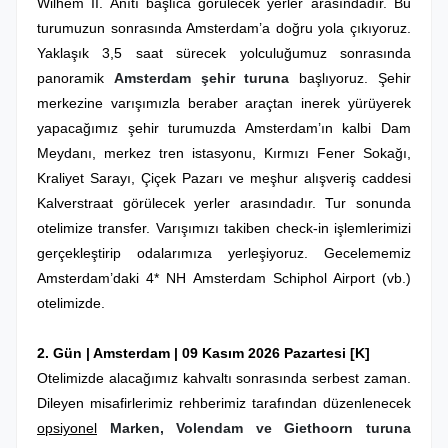
Wilhem II. Anıtı başlıca görülecek yerler arasındadır. Bu
turumuzun sonrasında Amsterdam’a doğru yola çıkıyoruz.
Yaklaşık 3,5 saat sürecek yolculuğumuz sonrasında
panoramik
Amsterdam şehir turuna
başlıyoruz. Şehir
merkezine varışımızla beraber araçtan inerek yürüyerek
yapacağımız şehir turumuzda Amsterdam’ın kalbi Dam
Meydanı, merkez tren istasyonu, Kırmızı Fener Sokağı,
Kraliyet Sarayı, Çiçek Pazarı ve meşhur alışveriş caddesi
Kalverstraat görülecek yerler arasındadır. Tur sonunda
otelimize transfer. Varışımızı takiben check-in işlemlerimizi
gerçekleştirip odalarımıza yerleşiyoruz. Gecelememiz
Amsterdam’daki
4* NH Amsterdam Schiphol Airport (vb.)
otelimizde.
2. Gün |
Amsterdam
| 09 Kasım 2026 Pazartesi
[K]
Otelimizde alacağımız kahvaltı sonrasında serbest zaman.
Dileyen misafirlerimiz rehberimiz tarafından düzenlenecek
opsiyonel
Marken, Volendam ve Giethoorn turuna