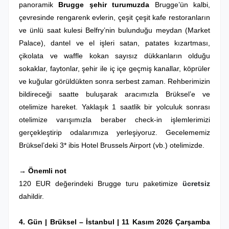
panoramik
Brugge şehir
turumuzda
Brugge’ün kalbi,
çevresinde rengarenk evlerin, çeşit çeşit kafe restoranların
ve ünlü saat kulesi Belfry’nin bulunduğu meydan (Market
Palace), dantel ve el işleri satan, patates kızartması,
çikolata ve waffle kokan sayısız dükkanların olduğu
sokaklar, faytonlar, şehir ile iç içe geçmiş kanallar, köprüler
ve kuğular görüldükten sonra serbest zaman. Rehberimizin
bildireceği saatte buluşarak aracımızla Brüksel’e ve
otelimize hareket. Yaklaşık 1 saatlik bir yolculuk sonrası
otelimize varışımızla beraber c
heck-in işlemlerimizi
gerçekleştirip odalarımıza yerleşiyoruz. Gecelememiz
Brüksel’deki
3* ibis Hotel Brussels Airport (vb.) otelimizde.
→ Önemli not
120 EUR değerindeki Brugge turu paketimize
ücretsiz
dahildir.
4. Gün |
Brüksel – İstanbul
| 11 Kasım 2026 Çarşamba