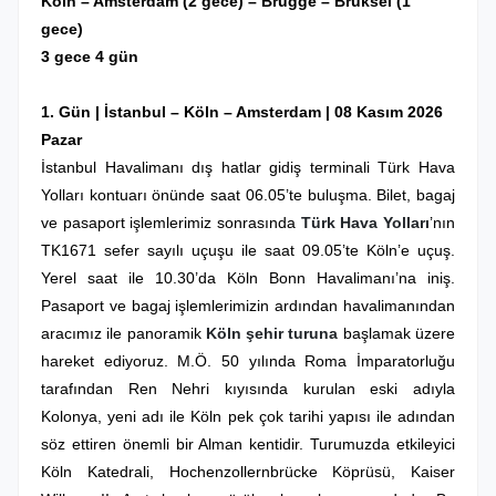
Köln – Amsterdam (2 gece) – Brugge – Brüksel (1
gece)
3 gece 4 gün
1. Gün |
İstanbul – Köln – Amsterdam
| 08 Kasım 2026
Pazar
İstanbul Havalimanı dış hatlar gidiş terminali Türk Hava
Yolları kontuarı önünde saat 06.05’te buluşma. Bilet, bagaj
ve pasaport işlemlerimiz sonrasında
Türk Hava Yolları
’nın
TK1671 sefer sayılı uçuşu ile saat 09.05’te Köln’e uçuş.
Yerel saat ile 10.30’da Köln Bonn Havalimanı’na iniş.
Pasaport ve bagaj işlemlerimizin ardından havalimanından
aracımız ile panoramik
Köln şehir turuna
başlamak üzere
hareket ediyoruz. M.Ö. 50 yılında Roma İmparatorluğu
tarafından Ren Nehri kıyısında kurulan eski adıyla
Kolonya, yeni adı ile Köln pek çok tarihi yapısı ile adından
söz ettiren önemli bir Alman kentidir. Turumuzda etkileyici
Köln Katedrali, Hochenzollernbrücke Köprüsü, Kaiser