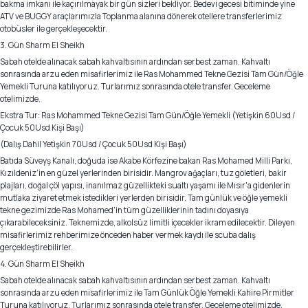
bakma imkanı ile kaçırılmayak bir gün sizleri bekliyor. Bedevi gecesi bitiminde yine
ATV ve BUGGY araçlarımızla Toplanma alanına dönerek otellere transferlerimiz
otobüsler ile gerçekleşecektir.
3. Gün Sharm El Sheikh
Sabah otelde alınacak sabah kahvaltısının ardından serbest zaman. Kahvaltı
sonrasında arzu eden misafirlerimiz ile Ras Mohammed Tekne Gezisi Tam Gün/Öğle
Yemekli Turuna katılıyoruz. Turlarımız sonrasında otele transfer. Geceleme
otelimizde.
Ekstra Tur: Ras Mohammed Tekne Gezisi Tam Gün/Öğle Yemekli (Yetişkin 60Usd /
Çocuk 50Usd Kişi Başı)
(Dalış Dahil Yetişkin 70Usd / Çocuk 50Usd Kişi Başı)
Batıda Süveyş Kanalı, doğuda ise Akabe Körfezine bakan Ras Mohamed Milli Parkı,
Kızıldeniz'in en güzel yerlerinden birisidir. Mangrov ağaçları, tuz göletleri, bakir
plajları, doğal çöl yapısı, inanılmaz güzellikteki sualtı yaşamı ile Mısır'a gidenlerin
mutlaka ziyaret etmek istedikleri yerlerden birisidir. Tam günlük ve öğle yemekli
tekne gezimizde Ras Mohamed'in tüm güzelliklerinin tadını doyasıya
çıkarabileceksiniz. Teknemizde, alkolsüz limitli içecekler ikram edilecektir. Dileyen
misafirlerimiz rehberimize önceden haber vermek kaydı ile scuba dalış
gerçekleştirebilirler.
4. Gün Sharm El Sheikh
Sabah otelde alınacak sabah kahvaltısının ardından serbest zaman. Kahvaltı
sonrasında arzu eden misafirlerimiz ile Tam Günlük Öğle Yemekli Kahire Pirmitler
Turuna katılıyoruz. Turlarımız sonrasında otele transfer. Geceleme otelimizde.