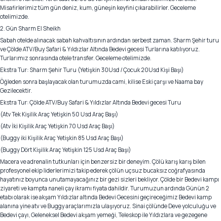
Misafirlerimiz tüm gün deniz, kum, güneşin keyfini çıkarabilirler. Geceleme
otelimizde.
2. Gün Sharm El Sheikh
Sabah otelde alınacak sabah kahvaltısının ardından serbest zaman. Sharm Şehir turu
ve Çölde ATV/Buy Safari & Yıldızlar Altında Bedevi gecesi Turlarına katılıyoruz.
Turlarımız sonrasında otele transfer. Geceleme otelimizde.
Ekstra Tur: Sharm Şehir Turu (Yetişkin 30Usd / Çocuk 20Usd Kişi Başı)
Öğleden sonra başlayacak olan turumuzda cami, kilise Eski çarşı ve Naama bay
Gezilecektir.
Ekstra Tur: Çölde ATV/Buy Safari & Yıldızlar Altında Bedevi gecesi Turu
(Atv Tek Kişilik Araç Yetişkin 50 Usd Araç Başı)
(Atv İki Kişilik Araç Yetişkin 70 Usd Araç Başı)
(Buggy iki Kişilik Araç Yetişkin 85 Usd Araç Başı)
(Buggy Dört Kişilik Araç Yetişkin 125 Usd Araç Başı)
Macera ve adrenalin tutkunları için benzersiz bir deneyim. Çölü karış karış bilen
profesyonel ekip liderlerimizi takip ederek çölün uçsuz bucaksız coğrafyasında
hayatınız boyunca unutamayacağınız bir gezi sizleri bekliyor. Çölde bir Bedevi kampı
ziyareti ve kampta naneli çay ikramı fiyata dahildir. Turumuzun ardında Günün 2
etabı olarak ise akşam Yıldızlar altında Bedevi Gecesini geçireceğimiz Bedevi kamp
alanına yine atv ve Buggy araçlarımızla ulaşıyoruz. Sinai çölünde Deve yolculuğu ve
Bedevi çayı, Geleneksel Bedevi akşam yemeği, Teleskop ile Yıldızlara ve gezegene