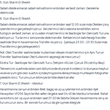
5. Gün Sharm El Sheikh
Sabah otelde alınacak sabah kahvaltısının ardından serbest zaman. Geceleme
otelimizde.
6. Gün Sharm El Sheikh
Sabah otelde alınacak sabah kahvaltısının ardından saat 12:00 sularında Otelden çıkış
işlemlerimizi gerçekleştiriyoruz. Valizlerimizi Valiz odasına bıraktıktan sonra
tümgün serbest zaman. arzu eden misafirlerimiz ile SeaScope Yarı Denizaltı Turuna
katılıyoruz. Turlarımız sonrasında otele transfer. Rehberimizin belirteceği transfer
saatinde Sharm havalimanına Transfer oluyoruz. (yaklaşık 23:00 – 23:30 Sularında
Transferimiz gerçekleşecektir)
Not: Oteli Transfer saatine kadar kullanmak isteyen misafirlerimiz için Aynı Turun
Transfer Saatine Kadar Otel Kullanımlı seçeneği de mevcuttur)
Ekstra Tur: SeaScope Yarı Denizaltı Turu (Yetişkin 45Usd / Çocuk 35Usd Kişi Başı)
Teknemizin sualtında kalan cam bölümünde oturarak Kızıldeniz’in dünyaca meşhur
ve akvaryum gibi olan sualtını içindeymişçesine deneyimleyip muhteşem fotoğraflar
çekebilirsiniz. Turumuzun bitimiyle birlikte otele transfer.
7. Gün Sharm El Sheikh - İstanbul
Havalimanına varışın ardından Bilet, bagaj ve uçuş işlemlerinin ardından Ajet
Havayolları VF256 Sayılı tarifeli seferi ile gece saat 04:45’de İstanbul’a hareket. Rahat
ve konforlu bir uçuşun ardından saat 07:20’de Sabiha Gökçen Havalimanına varış ve
turumuzun sonu. Bir sonraki turumuz da görüşmek dileğiyle