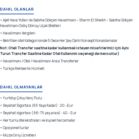
DAHIL OLANLAR
• Ajet Hava Yolları ile Sabiha Gökçen Havalimanı – Sharm El Sheikh – Sabiha Gökçen
Havalimanı Gidiş Dönüş Uçak Biletleri
• Havalimanı Vergileri
• Belirtilen otel Kategorisinde 5 Gece Her Şey Dahil Konsept Konaklamalar
Not: Oteli Transfer saatine kadar kullanmak isteyen misafirlerimiz için Aynı
Turun Transfer Saatine Kadar Otel Kullanımlı seçeneği de mevcuttur)
• Havalimanı / Otel / Havalimanı Arası Transferler
• Türkçe Rehberlik Hizmeti
DAHIL OLMAYANLAR
• Yurtdışı Çıkış Harç Pulu :
• Seyahat Sigortası (65 Yaşa Kadar) : 20.-Eur
• Seyahat sigortası ( 66-75 yaş arası) : 40.- Eur
• Her türlü otel ekstraları ve kişisel harcamalar
• Opsiyonel turlar
• Müze Giriş Ücretleri