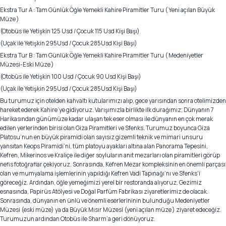
Ekstra Tur A : Tam Günlük Öğle Yemekli Kahire Piramitler Turu ( Yeni açılan Büyük
Müze )
(Otobüs ile Yetişkin 125 Usd / Çocuk 115 Usd Kişi Başı)
(Uçak ile Yetişkin 295Usd / Çocuk 285Usd Kişi Başı)
Ekstra Tur B : Tam Günlük Öğle Yemekli Kahire Piramitler Turu ( Medeniyetler
Müzesi-Eski Müze )
(Otobüs ile Yetişkin 100 Usd / Çocuk 90 Usd Kişi Başı)
(Uçak ile Yetişkin 295Usd / Çocuk 285Usd Kişi Başı)
Bu turumuz için otelden kahvaltı kutularımızı alıp, gece yarısından sonra otelimizden
hareket ederek Kahire’ye gidiyoruz. Varışımızla birlikte ilk durağımız; Dünyanın 7
Harikasından günümüze kadar ulaşan tek eser olması ile dünyanın en çok merak
edilen yerlerinden birisi olan Giza Piramitleri ve Sfenks. Turumuz boyunca Giza
Platosu’nun en büyük piramidi olan sayısız gizemli teknik ve mimari unsuru
yansıtan Keops Piramidi’ni, tüm platoyu ayakları altına alan Panorama Tepesini,
Kefren, Mikerinos ve Kraliçe ile diğer soyluların anıt mezarları olan piramitleri görüp
nefis fotoğraflar çekiyoruz. Sonrasında, Kefren Mezar kompleksinin en önemli parçası
olan ve mumyalama işlemlerinin yapıldığı Kefren Vadi Tapınağı’nı ve Sfenks'i
göreceğiz. Ardından, öğle yemeğimizi yerel bir restoranda alıyoruz. Gezimiz
esnasında, Papirüs Atölyesi ve Doğal Parfüm Fabrikası ziyaretlerimiz de olacak.
Sonrasında, dünyanın en ünlü ve önemli eserlerininin bulunduğu Medeniyetler
Müzesi (eski müze) ya da Büyük Mısır Müzesi (yeni açılan müze ) ziyaret edeceğiz.
Turumuzun ardından Otobüs ile Sharm’a geri dönüyoruz.