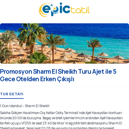
Promosyon Sharm El Sheikh Turu Ajet ile 5
Gece Otelden Erken Çıkışlı
TUR DETAYI
1.Gün İstanbul – Sharm El Sheikh
Sabiha Gökçen Havalimanı Dış Hatlar Gidiş Terminali’nde Ajet Havayolları kontuarı
önünde 20:00’da buluşma. Bagaj ve bilet işlemlerimizin ardından Ajet Havayolları
tarifeli uçuşu VF255 ile saat 23:40’da Mısır’ın egzotik tatil destinasyonu Sharm El
Sheikh’e hareket. Yerel saat 02:05’de varışımızın ardından otelimize hareket.